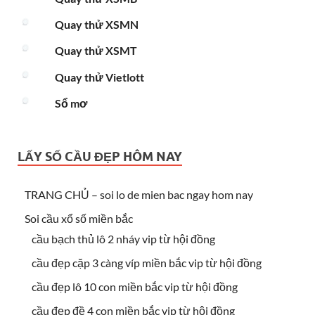
Quay thử XSMN
Quay thử XSMT
Quay thử Vietlott
Sổ mơ
LẤY SỐ CẦU ĐẸP HÔM NAY
TRANG CHỦ – soi lo de mien bac ngay hom nay
Soi cầu xổ số miền bắc
cầu bạch thủ lô 2 nháy vip từ hội đồng
cầu đẹp cặp 3 càng víp miền bắc vip từ hội đồng
cầu đẹp lô 10 con miền bắc vip từ hội đồng
cầu đẹp đề 4 con miền bắc vip từ hội đồng