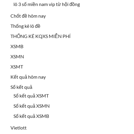
lô 3 số miền nam vip từ hội đồng
Chốt đề hôm nay
Thống kê lô đề
THỐNG KÊ KQXS MIỄN PHÍ
XSMB
XSMN
XSMT
Kết quả hôm nay
Sổ kết quả
Sổ kết quả XSMT
Sổ kết quả XSMN
Sổ kết quả XSMB
Vietlott