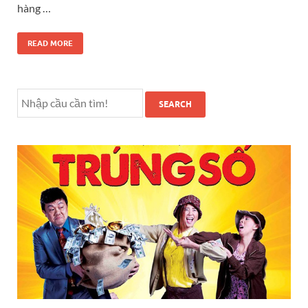
hàng …
READ MORE
SEARCH