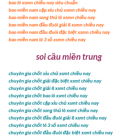
bao lô xsmn chiều nay siêu chuẩn
bao miền nam cặp xỉu chủ xsmn chiều nay
bao miền nam song thủ lô xsmn chiều nay
bao miền nam đầu đuôi giải 8 xsmn chiều nay
bao miền nam đầu đuôi đặc biệt xsmn chiều nay
bao miền nam lô 3 số xsmn chiều nay
soi cầu miền trung
chuyên gia chốt xỉu chủ xsmt chiều nay
chuyên gia chốt giải đặc biệt xsmt chiều nay
chuyên gia chốt giải 8 xsmt chiều nay
chuyên gia chốt bao lô xsmt chiều nay
chuyên gia chốt cặp xỉu chủ xsmt chiều nay
chuyên gia chốt song thủ lô xsmt chiều nay
chuyên gia chốt đầu đuôi giải 8 xsmt chiều nay
chuyên gia chốt lô 3 số xsmt chiều nay
chuyên gia chốt đầu đuôi đặc biệt xsmt chiều nay