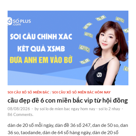
SOI CẦU XỔ SỐ MIỀN BẮC
/
SOI CẦU XỔ SỐ MIỀN BẮC HÔM NAY
cầu đẹp đề 6 con miền bắc vip từ hội đồng
08/08/2026
-
by
soi lo de mien bac ngay hom nay - soi lo 2 nhay
-
86 Comments.
dàn de 20 số mỗi ngày, dàn đề 36 số 247, dan de 50 so, dan
36 so, taodande, dàn de 64 số hàng ngày, dàn de 20 số