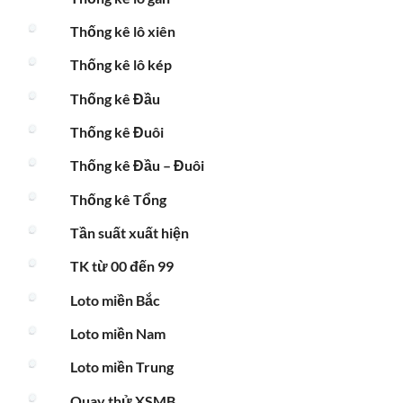
Thống kê lô xiên
Thống kê lô kép
Thống kê Đầu
Thống kê Đuôi
Thống kê Đầu – Đuôi
Thống kê Tổng
Tần suất xuất hiện
TK từ 00 đến 99
Loto miền Bắc
Loto miền Nam
Loto miền Trung
Quay thử XSMB