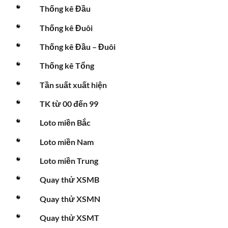
Thống kê Đầu
Thống kê Đuôi
Thống kê Đầu – Đuôi
Thống kê Tổng
Tần suất xuất hiện
TK từ 00 đến 99
Loto miền Bắc
Loto miền Nam
Loto miền Trung
Quay thử XSMB
Quay thử XSMN
Quay thử XSMT