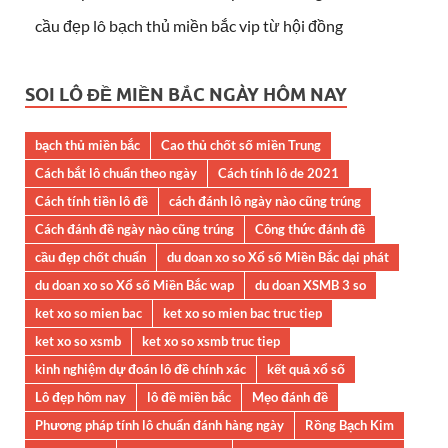
cầu đẹp lô bạch thủ miền bắc vip từ hội đồng
SOI LÔ ĐỀ MIỀN BẮC NGÀY HÔM NAY
bạch thủ miền bắc
Cao thủ chốt số miền Trung
Cách bắt lô chuẩn theo ngày
Cách tính lô de 2021
Cách tính tiền lô đề
cách đánh lô ngày nào cũng trúng
Cách đánh đề ngày nào cũng trúng
Công thức đánh đề
cầu đẹp chốt chuẩn
du doan xo so Xổ số Miền Bắc dại phát
du doan xo so Xổ số Miền Bắc wap
du doan XSMB 3 so
ket xo so mien bac
ket xo so mien bac truc tiep
ket xo so xsmb
ket xo so xsmb truc tiep
kinh nghiệm dự đoán lô đề chính xác
kết quả xổ số
Lô đẹp hôm nay
lô đề miền bắc
Mẹo đánh đề
Phương pháp tính lô chuẩn đánh hàng ngày
Rồng Bạch Kim