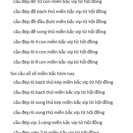
cầu đẹp đề 10 con miền bắc vip từ hội đồng
cầu đẹp đề bạch thủ miền bắc vip từ hội đồng
cầu đẹp đề đầu đuôi miền bắc vip từ hội đồng
cầu đẹp đề song thủ miền bắc vip từ hội đồng
cầu đẹp lô 4 con miền bắc vip từ hội đồng
cầu đẹp lô 6 con miền bắc vip từ hội đồng
cầu đẹp lô 8 con miền bắc vip từ hội đồng
Soi cầu xổ số miền bắc hôm nay
cầu đẹp lô bạch thủ kép miền bắc vip từ hội đồng
cầu đẹp lô bạch thủ miền bắc vip từ hội đồng
cầu đẹp lô song thủ kép miền bắc vip từ hội đồng
cầu đẹp lô song thủ miền bắc vip từ hội đồng
cầu đẹp víp 3 càng miền bắc vip từ hội đồng
cầu đẹp xiên 2 lô miền bắc vip từ hội đồng