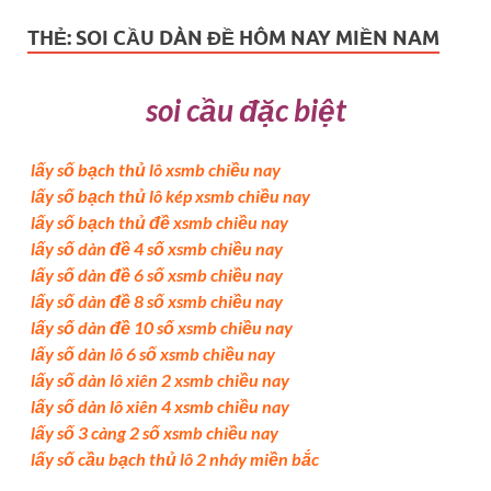
THẺ:
SOI CẦU DÀN ĐỀ HÔM NAY MIỀN NAM
soi cầu đặc biệt
lấy số bạch thủ lô xsmb chiều nay
lấy số bạch thủ lô kép xsmb chiều nay
lấy số bạch thủ đề xsmb chiều nay
lấy số dàn đề 4 số xsmb chiều nay
lấy số dàn đề 6 số xsmb chiều nay
lấy số dàn đề 8 số xsmb chiều nay
lấy số dàn đề 10 số xsmb chiều nay
lấy số dàn lô 6 số xsmb chiều nay
lấy số dàn lô xiên 2 xsmb chiều nay
lấy số dàn lô xiên 4 xsmb chiều nay
lấy số 3 càng 2 số xsmb chiều nay
lấy số cầu bạch thủ lô 2 nháy miền bắc