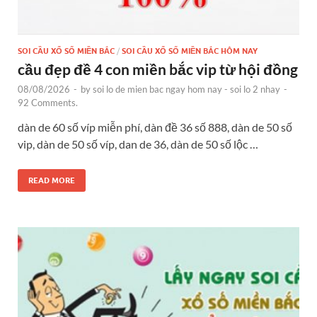
SOI CẦU XỔ SỐ MIỀN BẮC
/
SOI CẦU XỔ SỐ MIỀN BẮC HÔM NAY
cầu đẹp đề 4 con miền bắc vip từ hội đồng
08/08/2026
-
by
soi lo de mien bac ngay hom nay - soi lo 2 nhay
-
92 Comments.
dàn de 60 số víp miễn phí, dàn đề 36 số 888, dàn de 50 số
vip, dàn de 50 số víp, dan de 36, dàn de 50 số lộc …
READ MORE