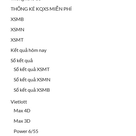
THỐNG KÊ KQXS MIỄN PHÍ
XSMB
XSMN
XSMT
Kết quả hôm nay
Sổ kết quả
Sổ kết quả XSMT
Sổ kết quả XSMN
Sổ kết quả XSMB
Vietlott
Max 4D
Max 3D
Power 6/55