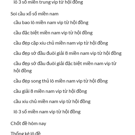
lô 3 số miền trung vip từ hội đồng
Soi cầu xổ số miền nam
cầu bao lô miền nam vip từ hội đồng
cầu đặc biệt miền nam vip từ hội đồng
cầu đẹp cặp xíu chủ miền nam vip từ hội đồng
cầu đẹp sớ đầu đuôi giải 8 miền nam vip từ hội đồng
cầu đẹp sớ đầu đuôi giải đặc biệt miền nam vip từ
hội đồng
cầu đẹp song thủ lô miền nam vip từ hội đồng
cầu giải 8 miền nam vip từ hội đồng
cầu xíu chủ miền nam vip từ hội đồng
lô 3 số miền nam vip từ hội đồng
Chốt đề hôm nay
Thống kê lô đề