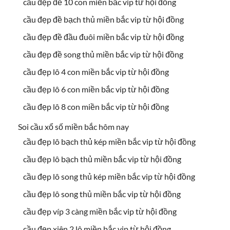
cầu đẹp đề 10 con miền bắc vip từ hội đồng
cầu đẹp đề bạch thủ miền bắc vip từ hội đồng
cầu đẹp đề đầu đuôi miền bắc vip từ hội đồng
cầu đẹp đề song thủ miền bắc vip từ hội đồng
cầu đẹp lô 4 con miền bắc vip từ hội đồng
cầu đẹp lô 6 con miền bắc vip từ hội đồng
cầu đẹp lô 8 con miền bắc vip từ hội đồng
Soi cầu xổ số miền bắc hôm nay
cầu đẹp lô bạch thủ kép miền bắc vip từ hội đồng
cầu đẹp lô bạch thủ miền bắc vip từ hội đồng
cầu đẹp lô song thủ kép miền bắc vip từ hội đồng
cầu đẹp lô song thủ miền bắc vip từ hội đồng
cầu đẹp víp 3 càng miền bắc vip từ hội đồng
cầu đẹp xiên 2 lô miền bắc vip từ hội đồng