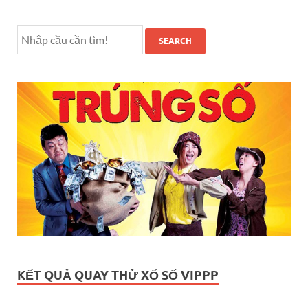
SEARCH
KẾT QUẢ QUAY THỬ XỔ SỐ VIPPP