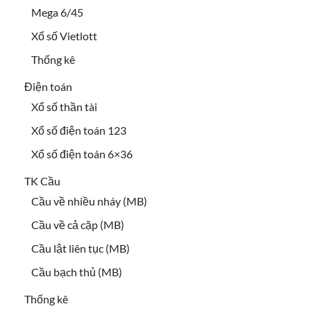
Mega 6/45
Xổ số Vietlott
Thống kê
Điện toán
Xổ số thần tài
Xổ số điện toán 123
Xổ số điện toán 6×36
TK Cầu
Cầu về nhiều nháy (MB)
Cầu về cả cặp (MB)
Cầu lật liên tục (MB)
Cầu bạch thủ (MB)
Thống kê