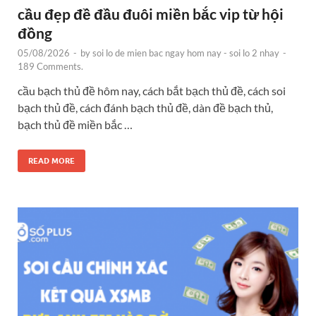
cầu đẹp đề đầu đuôi miền bắc vip từ hội
đồng
05/08/2026
-
by
soi lo de mien bac ngay hom nay - soi lo 2 nhay
-
189 Comments.
cầu bạch thủ đề hôm nay, cách bắt bạch thủ đề, cách soi
bạch thủ đề, cách đánh bạch thủ đề, dàn đề bạch thủ,
bạch thủ đề miền bắc …
READ MORE