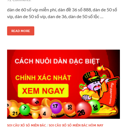
dàn de 60 số víp miễn phí, dàn đề 36 số 888, dàn de 50 số
vip, dàn de 50 số víp, dan de 36, dàn de 50 số lộc …
READ MORE
SOI CẦU XỔ SỐ MIỀN BẮC
/
SOI CẦU XỔ SỐ MIỀN BẮC HÔM NAY