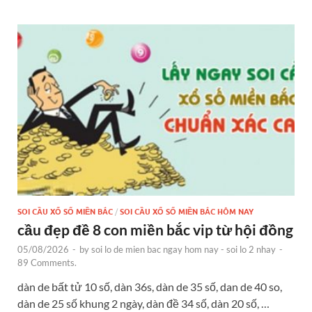
SOI CẦU XỔ SỐ MIỀN BẮC
/
SOI CẦU XỔ SỐ MIỀN BẮC HÔM NAY
cầu đẹp đề 8 con miền bắc vip từ hội đồng
05/08/2026
-
by
soi lo de mien bac ngay hom nay - soi lo 2 nhay
-
89 Comments.
dàn de bất tử 10 số, dàn 36s, dàn de 35 số, dan de 40 so,
dàn de 25 số khung 2 ngày, dàn đề 34 số, dàn 20 số, …