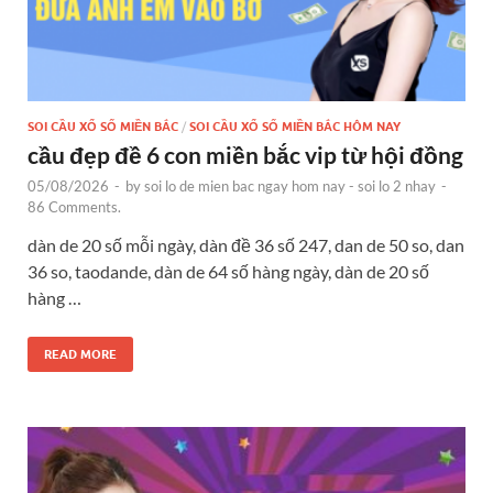
SOI CẦU XỔ SỐ MIỀN BẮC
/
SOI CẦU XỔ SỐ MIỀN BẮC HÔM NAY
cầu đẹp đề 6 con miền bắc vip từ hội đồng
05/08/2026
-
by
soi lo de mien bac ngay hom nay - soi lo 2 nhay
-
86 Comments.
dàn de 20 số mỗi ngày, dàn đề 36 số 247, dan de 50 so, dan
36 so, taodande, dàn de 64 số hàng ngày, dàn de 20 số
hàng …
READ MORE