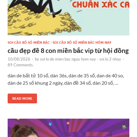
SOI CẦU XỔ SỐ MIỀN BẮC
/
SOI CẦU XỔ SỐ MIỀN BẮC HÔM NAY
cầu đẹp đề 8 con miền bắc vip từ hội đồng
10/08/2026
-
by
soi lo de mien bac ngay hom nay - soi lo 2 nhay
-
89 Comments.
dàn de bất tử 10 số, dàn 36s, dàn de 35 số, dan de 40 so,
dàn de 25 số khung 2 ngày, dàn đề 34 số, dàn 20 số, …
READ MORE