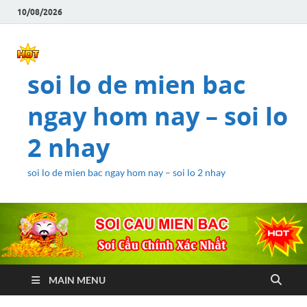
10/08/2026
soi lo de mien bac
ngay hom nay – soi lo
2 nhay
soi lo de mien bac ngay hom nay – soi lo 2 nhay
MAIN MENU