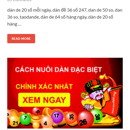
dàn de 20 số mỗi ngày, dàn đề 36 số 247, dan de 50 so, dan
36 so, taodande, dàn de 64 số hàng ngày, dàn de 20 số
hàng …
READ MORE