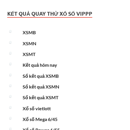
KẾT QUẢ QUAY THỬ XỔ SỐ VIPPP
XSMB
XSMN
XSMT
Kết quả hôm nay
Sổ kết quả XSMB
Sổ kết quả XSMN
Sổ kết quả XSMT
Xổ số vietlott
Xổ số Mega 6/45
Xổ số Power 6/55