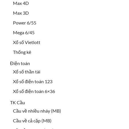
Max 4D
Max 3D
Power 6/55
Mega 6/45
Xổ số Vietlott
Thống kê
Điện toán
Xổ số thần tài
Xổ số điện toán 123
Xổ số điện toán 6×36
TK Cầu
Cầu về nhiều nháy (MB)
Cầu về cả cặp (MB)