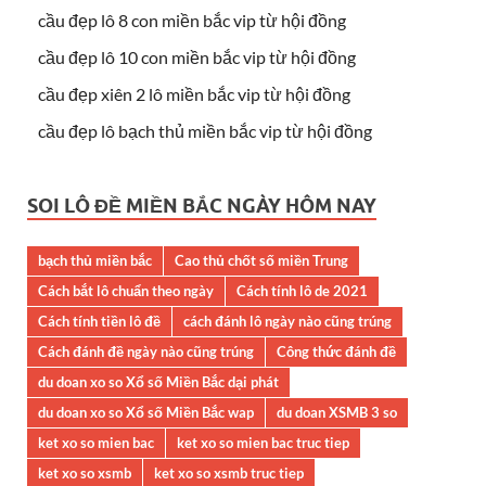
cầu đẹp lô 8 con miền bắc vip từ hội đồng
cầu đẹp lô 10 con miền bắc vip từ hội đồng
cầu đẹp xiên 2 lô miền bắc vip từ hội đồng
cầu đẹp lô bạch thủ miền bắc vip từ hội đồng
SOI LÔ ĐỀ MIỀN BẮC NGÀY HÔM NAY
bạch thủ miền bắc
Cao thủ chốt số miền Trung
Cách bắt lô chuẩn theo ngày
Cách tính lô de 2021
Cách tính tiền lô đề
cách đánh lô ngày nào cũng trúng
Cách đánh đề ngày nào cũng trúng
Công thức đánh đề
du doan xo so Xổ số Miền Bắc dại phát
du doan xo so Xổ số Miền Bắc wap
du doan XSMB 3 so
ket xo so mien bac
ket xo so mien bac truc tiep
ket xo so xsmb
ket xo so xsmb truc tiep