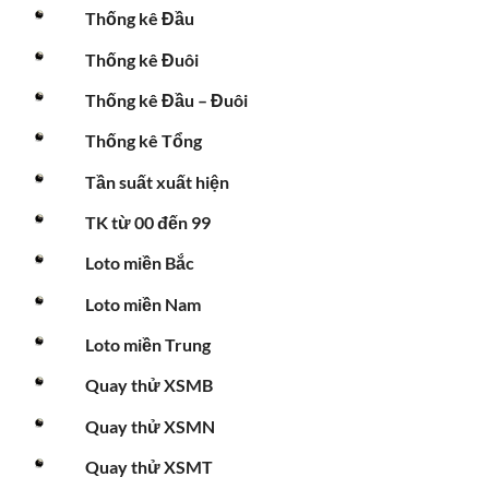
Thống kê Đầu
Thống kê Đuôi
Thống kê Đầu – Đuôi
Thống kê Tổng
Tần suất xuất hiện
TK từ 00 đến 99
Loto miền Bắc
Loto miền Nam
Loto miền Trung
Quay thử XSMB
Quay thử XSMN
Quay thử XSMT