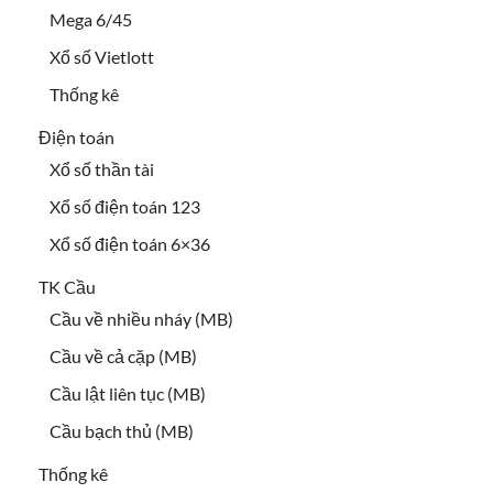
Mega 6/45
Xổ số Vietlott
Thống kê
Điện toán
Xổ số thần tài
Xổ số điện toán 123
Xổ số điện toán 6×36
TK Cầu
Cầu về nhiều nháy (MB)
Cầu về cả cặp (MB)
Cầu lật liên tục (MB)
Cầu bạch thủ (MB)
Thống kê