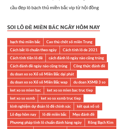
cầu đẹp lô bạch thủ miền bắc vip từ hội đồng
SOI LÔ ĐỀ MIỀN BẮC NGÀY HÔM NAY
bạch thủ miền bắc
Cao thủ chốt số miền Trung
Cách bắt lô chuẩn theo ngày
Cách tính lô de 2021
Cách tính tiền lô đề
cách đánh lô ngày nào cũng trúng
Cách đánh đề ngày nào cũng trúng
Công thức đánh đề
du doan xo so Xổ số Miền Bắc dại phát
du doan xo so Xổ số Miền Bắc wap
du doan XSMB 3 so
ket xo so mien bac
ket xo so mien bac truc tiep
ket xo so xsmb
ket xo so xsmb truc tiep
kinh nghiệm dự đoán lô đề chính xác
kết quả xổ số
Lô đẹp hôm nay
lô đề miền bắc
Mẹo đánh đề
Phương pháp tính lô chuẩn đánh hàng ngày
Rồng Bạch Kim