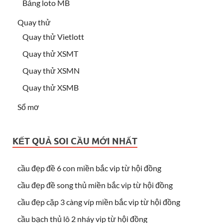
Bảng loto MB
Quay thử
Quay thử Vietlott
Quay thử XSMT
Quay thử XSMN
Quay thử XSMB
Sổ mơ
KẾT QUẢ SOI CẦU MỚI NHẤT
cầu đẹp đề 6 con miền bắc vip từ hội đồng
cầu đẹp đề song thủ miền bắc vip từ hội đồng
cầu đẹp cặp 3 càng víp miền bắc vip từ hội đồng
cầu bạch thủ lô 2 nháy vip từ hội đồng