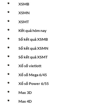
XSMB
XSMN
XSMT
Kết quả hôm nay
Sổ kết quả XSMB
Sổ kết quả XSMN
Sổ kết quả XSMT
Xổ số vietlott
Xổ số Mega 6/45
Xổ số Power 6/55
Max 3D
Max 4D