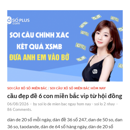
SOI CẦU XỔ SỐ MIỀN BẮC
/
SOI CẦU XỔ SỐ MIỀN BẮC HÔM NAY
cầu đẹp đề 6 con miền bắc vip từ hội đồng
06/08/2026
-
by
soi lo de mien bac ngay hom nay - soi lo 2 nhay
-
86 Comments.
dàn de 20 số mỗi ngày, dàn đề 36 số 247, dan de 50 so, dan
36 so, taodande, dàn de 64 số hàng ngày, dàn de 20 số