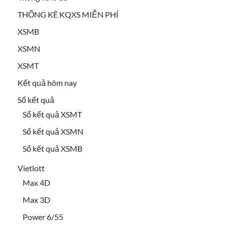
THỐNG KÊ KQXS MIỄN PHÍ
XSMB
XSMN
XSMT
Kết quả hôm nay
Sổ kết quả
Sổ kết quả XSMT
Sổ kết quả XSMN
Sổ kết quả XSMB
Vietlott
Max 4D
Max 3D
Power 6/55