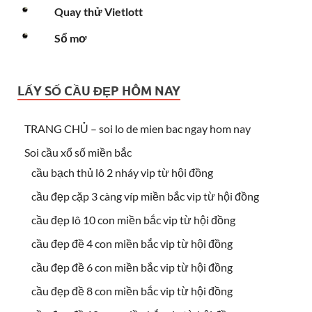
Quay thử Vietlott
Sổ mơ
LẤY SỐ CẦU ĐẸP HÔM NAY
TRANG CHỦ – soi lo de mien bac ngay hom nay
Soi cầu xổ số miền bắc
cầu bạch thủ lô 2 nháy vip từ hội đồng
cầu đẹp cặp 3 càng víp miền bắc vip từ hội đồng
cầu đẹp lô 10 con miền bắc vip từ hội đồng
cầu đẹp đề 4 con miền bắc vip từ hội đồng
cầu đẹp đề 6 con miền bắc vip từ hội đồng
cầu đẹp đề 8 con miền bắc vip từ hội đồng