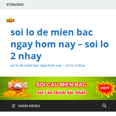
07/08/2026
soi lo de mien bac
ngay hom nay – soi lo
2 nhay
soi lo de mien bac ngay hom nay – soi lo 2 nhay
MAIN MENU