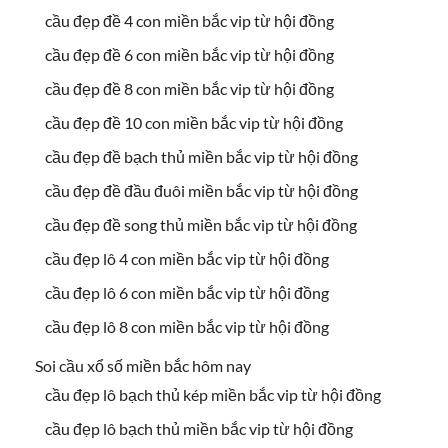
cầu đẹp đề 4 con miền bắc vip từ hội đồng
cầu đẹp đề 6 con miền bắc vip từ hội đồng
cầu đẹp đề 8 con miền bắc vip từ hội đồng
cầu đẹp đề 10 con miền bắc vip từ hội đồng
cầu đẹp đề bạch thủ miền bắc vip từ hội đồng
cầu đẹp đề đầu đuôi miền bắc vip từ hội đồng
cầu đẹp đề song thủ miền bắc vip từ hội đồng
cầu đẹp lô 4 con miền bắc vip từ hội đồng
cầu đẹp lô 6 con miền bắc vip từ hội đồng
cầu đẹp lô 8 con miền bắc vip từ hội đồng
Soi cầu xổ số miền bắc hôm nay
cầu đẹp lô bạch thủ kép miền bắc vip từ hội đồng
cầu đẹp lô bạch thủ miền bắc vip từ hội đồng