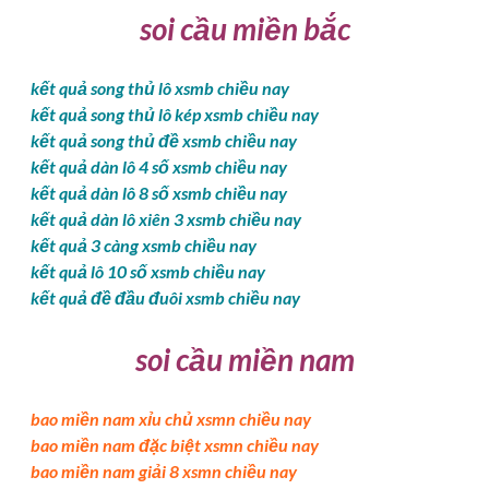
soi cầu miền bắc
kết quả song thủ lô xsmb chiều nay
kết quả song thủ lô kép xsmb chiều nay
kết quả song thủ đề xsmb chiều nay
kết quả dàn lô 4 số xsmb chiều nay
kết quả dàn lô 8 số xsmb chiều nay
kết quả dàn lô xiên 3 xsmb chiều nay
kết quả 3 càng xsmb chiều nay
kết quả lô 10 số xsmb chiều nay
kết quả đề đầu đuôi xsmb chiều nay
soi cầu miền nam
bao miền nam xỉu chủ xsmn chiều nay
bao miền nam đặc biệt xsmn chiều nay
bao miền nam giải 8 xsmn chiều nay