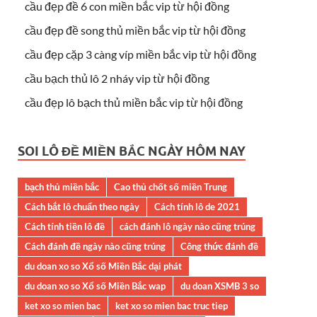
cầu đẹp đề 6 con miền bắc vip từ hội đồng
cầu đẹp đề song thủ miền bắc vip từ hội đồng
cầu đẹp cặp 3 càng víp miền bắc vip từ hội đồng
cầu bạch thủ lô 2 nháy vip từ hội đồng
cầu đẹp lô bạch thủ miền bắc vip từ hội đồng
SOI LÔ ĐỀ MIỀN BẮC NGÀY HÔM NAY
bạch thủ miền bắc
Cao thủ chốt số miền Trung
Cách bắt lô chuẩn theo ngày
Cách tính lô de 2021
Cách tính tiền lô đề
cách đánh lô ngày nào cũng trúng
Cách đánh đề ngày nào cũng trúng
Công thức đánh đề
du doan xo so Xổ số Miền Bắc dại phát
du doan xo so Xổ số Miền Bắc wap
du doan XSMB 3 so
ket xo so mien bac
ket xo so mien bac truc tiep