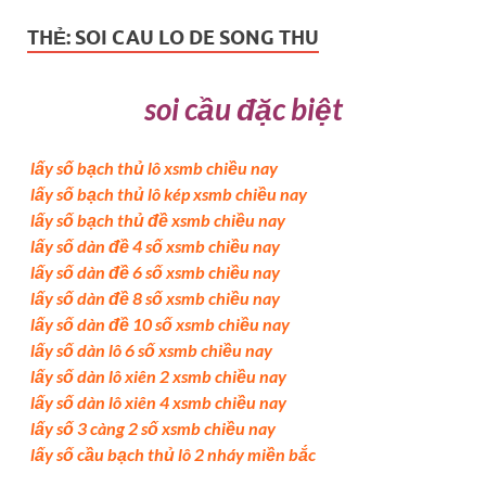
THẺ:
SOI CAU LO DE SONG THU
soi cầu đặc biệt
lấy số bạch thủ lô xsmb chiều nay
lấy số bạch thủ lô kép xsmb chiều nay
lấy số bạch thủ đề xsmb chiều nay
lấy số dàn đề 4 số xsmb chiều nay
lấy số dàn đề 6 số xsmb chiều nay
lấy số dàn đề 8 số xsmb chiều nay
lấy số dàn đề 10 số xsmb chiều nay
lấy số dàn lô 6 số xsmb chiều nay
lấy số dàn lô xiên 2 xsmb chiều nay
lấy số dàn lô xiên 4 xsmb chiều nay
lấy số 3 càng 2 số xsmb chiều nay
lấy số cầu bạch thủ lô 2 nháy miền bắc