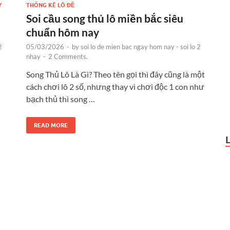
Y
THỐNG KÊ LÔ ĐỀ
Soi cầu song thủ lô miền bắc siêu
chuẩn hôm nay
2
05/03/2026
-
by
soi lo de mien bac ngay hom nay - soi lo 2
nhay
-
2 Comments.
Song Thủ Lô Là Gì? Theo tên gọi thì đây cũng là một
cách chơi lô 2 số, nhưng thay vì chơi độc 1 con như
bạch thủ thì song …
READ MORE