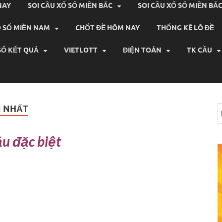
NAY
SOI CẦU XỔ SỐ MIỀN BẮC
SOI CẦU XỔ SỐ MIỀN BẮ
Ổ SỐ MIỀN NAM
CHỐT ĐỀ HÔM NAY
THỐNG KÊ LÔ ĐỀ
SỔ KẾT QUẢ
VIETLOTT
ĐIỆN TOÁN
TK CẦU
N NHẤT
ầu đặc biệt