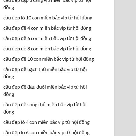
đồng
cầu đẹp lô 10 con miền bắc vip từ hội đồng
cầu đẹp đề 4 con miền bắc vip từ hội đồng
cầu đẹp đề 6 con miền bắc vip từ hội đồng
cầu đẹp đề 8 con miền bắc vip từ hội đồng
cầu đẹp đề 10 con miền bắc vip từ hội đồng
cầu đẹp đề bạch thủ miền bắc vip từ hội
đồng
cầu đẹp đề đầu đuôi miền bắc vip từ hội
đồng
cầu đẹp đề song thủ miền bắc vip từ hội
đồng
cầu đẹp lô 4 con miền bắc vip từ hội đồng
cầu đẹp lô 6 con miền bắc vip từ hội đồng