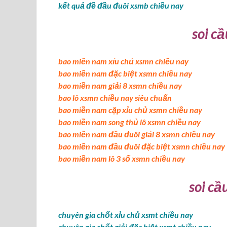
kết quả đề đầu đuôi xsmb chiều nay
soi c
bao miền nam xỉu chủ xsmn chiều nay
bao miền nam đặc biệt xsmn chiều nay
bao miền nam giải 8 xsmn chiều nay
bao lô xsmn chiều nay siêu chuẩn
bao miền nam cặp xỉu chủ xsmn chiều nay
bao miền nam song thủ lô xsmn chiều nay
bao miền nam đầu đuôi giải 8 xsmn chiều nay
bao miền nam đầu đuôi đặc biệt xsmn chiều nay
bao miền nam lô 3 số xsmn chiều nay
soi cầ
chuyên gia chốt xỉu chủ xsmt chiều nay
chuyên gia chốt giải đặc biệt xsmt chiều nay