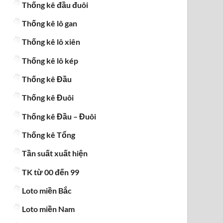
Thống kê đầu đuôi
Thống kê lô gan
Thống kê lô xiên
Thống kê lô kép
Thống kê Đầu
Thống kê Đuôi
Thống kê Đầu – Đuôi
Thống kê Tổng
Tần suất xuất hiện
TK từ 00 đến 99
Loto miền Bắc
Loto miền Nam