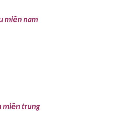
ầu miền nam
u miền trung