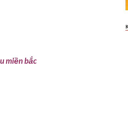
ầu miền bắc