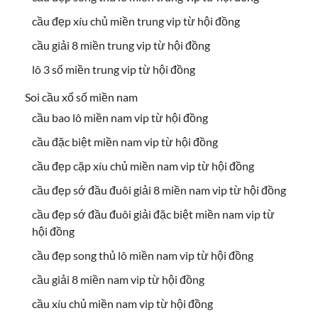
cầu đẹp xíu chủ miền trung vip từ hội đồng
cầu giải 8 miền trung vip từ hội đồng
lô 3 số miền trung vip từ hội đồng
Soi cầu xổ số miền nam
cầu bao lô miền nam vip từ hội đồng
cầu đặc biệt miền nam vip từ hội đồng
cầu đẹp cặp xíu chủ miền nam vip từ hội đồng
cầu đẹp sớ đầu đuôi giải 8 miền nam vip từ hội đồng
cầu đẹp sớ đầu đuôi giải đặc biệt miền nam vip từ
hội đồng
cầu đẹp song thủ lô miền nam vip từ hội đồng
cầu giải 8 miền nam vip từ hội đồng
cầu xíu chủ miền nam vip từ hội đồng