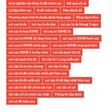
kinh nghiệm dự đoán lô đề chính xác
kết quả xổ số
Lô đẹp hôm nay
lô đề miền bắc
Mẹo đánh đề
Phương pháp tính lô chuẩn đánh hàng ngày
Rồng Bạch Kim
soi cau lo de
soi cau lo de dep
soi cau lo de khung 3 ngay
soi cau lo kep XSMB
soi cau lo XSMB 3s
soi cau lo XSMB 16 nhay hom nay
soi cau lo XSMB hom nay
soi cau lo XSMB minh ngoc
soi cau lo XSMB rong bach kim
soi cau XSMB 1 lo duy nhat
soi cầu bạch thủ lô
soi cầu bạch thủ đề
Soi cầu lô 3 càng miễn phí
soi cầu lô mn âm dương
soi cầu lô đẹp
soi cầu lô đề miền bắc miễn phí hôm nay
soi cầu lô đề miễn phí
soi cầu lô đề đẹp nhất hôm nay
soi cầu lô đề độ chính xác cao
soi cầu xổ số
Soi cầu xổ số chính xác nhất
Thống kê đầu đuôi
xin số đề hôm nay