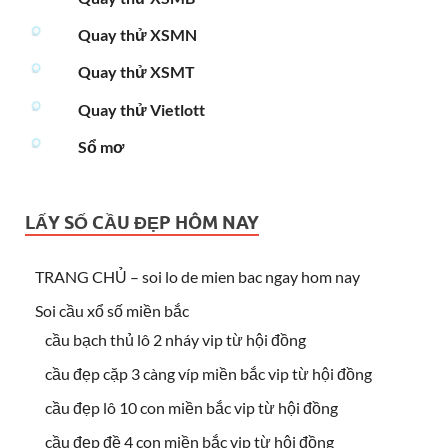
Quay thử XSMN
Quay thử XSMT
Quay thử Vietlott
Sổ mơ
LẤY SỐ CẦU ĐẸP HÔM NAY
TRANG CHỦ – soi lo de mien bac ngay hom nay
Soi cầu xổ số miền bắc
cầu bạch thủ lô 2 nháy vip từ hội đồng
cầu đẹp cặp 3 càng víp miền bắc vip từ hội đồng
cầu đẹp lô 10 con miền bắc vip từ hội đồng
cầu đẹp đề 4 con miền bắc vip từ hội đồng