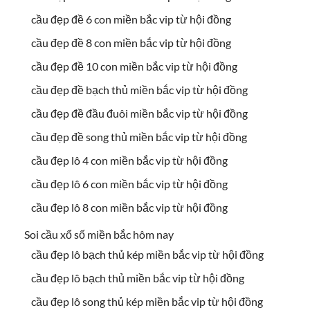
cầu đẹp đề 6 con miền bắc vip từ hội đồng
cầu đẹp đề 8 con miền bắc vip từ hội đồng
cầu đẹp đề 10 con miền bắc vip từ hội đồng
cầu đẹp đề bạch thủ miền bắc vip từ hội đồng
cầu đẹp đề đầu đuôi miền bắc vip từ hội đồng
cầu đẹp đề song thủ miền bắc vip từ hội đồng
cầu đẹp lô 4 con miền bắc vip từ hội đồng
cầu đẹp lô 6 con miền bắc vip từ hội đồng
cầu đẹp lô 8 con miền bắc vip từ hội đồng
Soi cầu xổ số miền bắc hôm nay
cầu đẹp lô bạch thủ kép miền bắc vip từ hội đồng
cầu đẹp lô bạch thủ miền bắc vip từ hội đồng
cầu đẹp lô song thủ kép miền bắc vip từ hội đồng