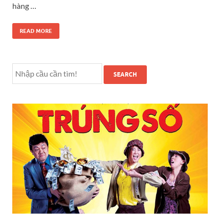
hàng …
READ MORE
SEARCH