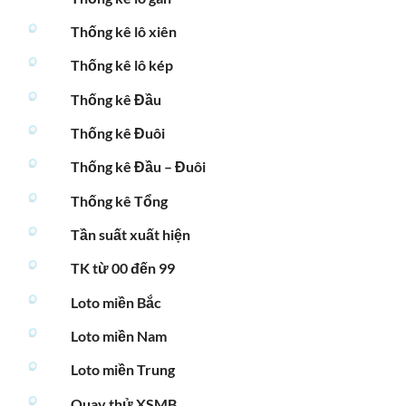
Thống kê lô xiên
Thống kê lô kép
Thống kê Đầu
Thống kê Đuôi
Thống kê Đầu – Đuôi
Thống kê Tổng
Tần suất xuất hiện
TK từ 00 đến 99
Loto miền Bắc
Loto miền Nam
Loto miền Trung
Quay thử XSMB