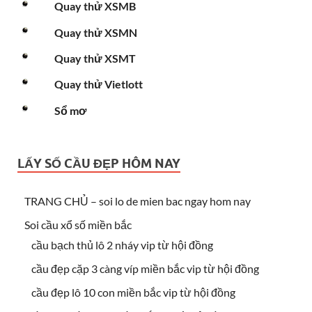
Quay thử XSMB
Quay thử XSMN
Quay thử XSMT
Quay thử Vietlott
Sổ mơ
LẤY SỐ CẦU ĐẸP HÔM NAY
TRANG CHỦ – soi lo de mien bac ngay hom nay
Soi cầu xổ số miền bắc
cầu bạch thủ lô 2 nháy vip từ hội đồng
cầu đẹp cặp 3 càng víp miền bắc vip từ hội đồng
cầu đẹp lô 10 con miền bắc vip từ hội đồng