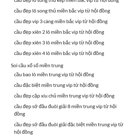
cầu đẹp lô song thủ miền bắc vip từ hội đồng
cầu đẹp víp 3 càng miền bắc vip từ hội đồng
cầu đẹp xiên 2 lô miền bắc vip từ hội đồng
cầu đẹp xiên 3 lô miền bắc vip từ hội đồng
cầu đẹp xiên 4 lô miền bắc vip từ hội đồng
Soi cầu xổ số miền trung
cầu bao lô miền trung vip từ hội đồng
cầu đặc biệt miền trung vip từ hội đồng
cầu đẹp cặp xíu chủ miền trung vip từ hội đồng
cầu đẹp sớ đầu đuôi giải 8 miền trung vip từ hội
đồng
cầu đẹp sớ đầu đuôi giải đặc biệt miền trung vip từ
hội đồng