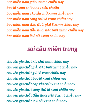
bao miền nam giải 8 xsmn chiều nay
bao lô xsmn chiều nay siêu chuẩn
bao miền nam cặp xỉu chủ xsmn chiều nay
bao miền nam song thủ lô xsmn chiều nay
bao miền nam đầu đuôi giải 8 xsmn chiều nay
bao miền nam đầu đuôi đặc biệt xsmn chiều nay
bao miền nam lô 3 số xsmn chiều nay
soi cầu miền trung
chuyên gia chốt xỉu chủ xsmt chiều nay
chuyên gia chốt giải đặc biệt xsmt chiều nay
chuyên gia chốt giải 8 xsmt chiều nay
chuyên gia chốt bao lô xsmt chiều nay
chuyên gia chốt cặp xỉu chủ xsmt chiều nay
chuyên gia chốt song thủ lô xsmt chiều nay
chuyên gia chốt đầu đuôi giải 8 xsmt chiều nay
chuyên gia chốt lô 3 số xsmt chiều nay