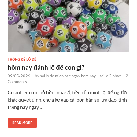
THỐNG KÊ LÔ ĐỀ
hôm nay đánh lô đề con gì?
09/05/2026
-
by
soi lo de mien bac ngay hom nay - soi lo 2 nhay
-
2
Comments.
Có anh em còn bỏ tiền mua số, tiền của mình lại để người
khác quyết định, chưa kể gặp cái bọn bán số lừa đảo, tình
trạng này ngày …
READ MORE