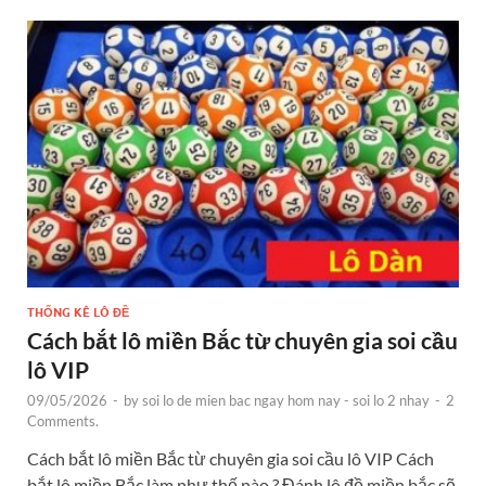
THỐNG KÊ LÔ ĐỀ
Cách bắt lô miền Bắc từ chuyên gia soi cầu
lô VIP
09/05/2026
-
by
soi lo de mien bac ngay hom nay - soi lo 2 nhay
-
2
Comments.
Cách bắt lô miền Bắc từ chuyên gia soi cầu lô VIP Cách
bắt lô miền Bắc làm như thế nào ? Đánh lô đề miền bắc sẽ