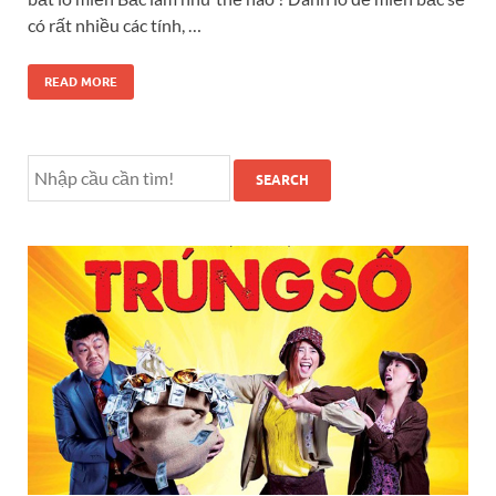
có rất nhiều các tính, …
READ MORE
SEARCH