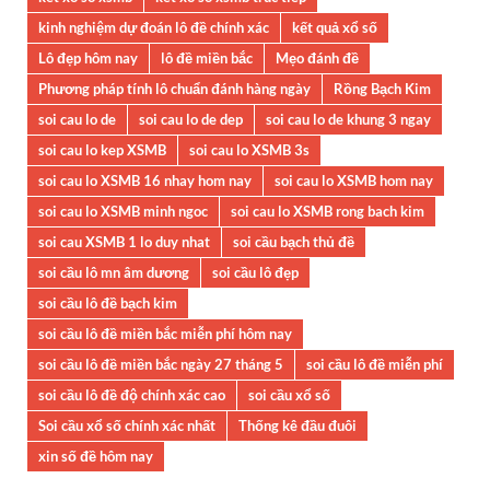
kinh nghiệm dự đoán lô đề chính xác
kết quả xổ số
Lô đẹp hôm nay
lô đề miền bắc
Mẹo đánh đề
Phương pháp tính lô chuẩn đánh hàng ngày
Rồng Bạch Kim
soi cau lo de
soi cau lo de dep
soi cau lo de khung 3 ngay
soi cau lo kep XSMB
soi cau lo XSMB 3s
soi cau lo XSMB 16 nhay hom nay
soi cau lo XSMB hom nay
soi cau lo XSMB minh ngoc
soi cau lo XSMB rong bach kim
soi cau XSMB 1 lo duy nhat
soi cầu bạch thủ đề
soi cầu lô mn âm dương
soi cầu lô đẹp
soi cầu lô đề bạch kim
soi cầu lô đề miền bắc miễn phí hôm nay
soi cầu lô đề miền bắc ngày 27 tháng 5
soi cầu lô đề miễn phí
soi cầu lô đề độ chính xác cao
soi cầu xổ số
Soi cầu xổ số chính xác nhất
Thống kê đầu đuôi
xin số đề hôm nay