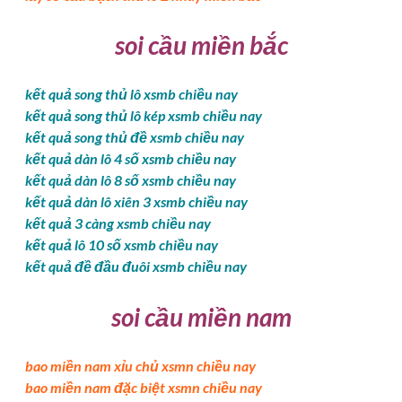
soi cầu miền bắc
kết quả song thủ lô xsmb chiều nay
kết quả song thủ lô kép xsmb chiều nay
kết quả song thủ đề xsmb chiều nay
kết quả dàn lô 4 số xsmb chiều nay
kết quả dàn lô 8 số xsmb chiều nay
kết quả dàn lô xiên 3 xsmb chiều nay
kết quả 3 càng xsmb chiều nay
kết quả lô 10 số xsmb chiều nay
kết quả đề đầu đuôi xsmb chiều nay
soi cầu miền nam
bao miền nam xỉu chủ xsmn chiều nay
bao miền nam đặc biệt xsmn chiều nay