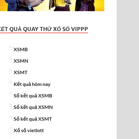
KẾT QUẢ QUAY THỬ XỔ SỐ VIPPP
XSMB
XSMN
XSMT
Kết quả hôm nay
Sổ kết quả XSMB
Sổ kết quả XSMN
Sổ kết quả XSMT
Xổ số vietlott