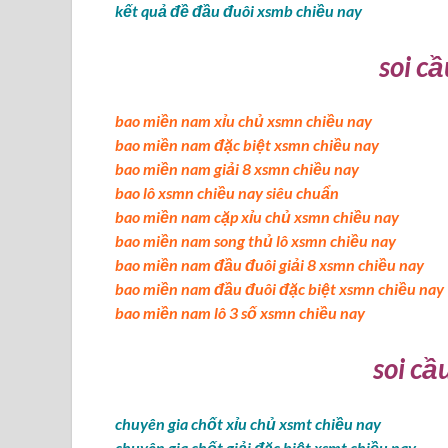
kết quả đề đầu đuôi xsmb chiều nay
soi c
bao miền nam xỉu chủ xsmn chiều nay
bao miền nam đặc biệt xsmn chiều nay
bao miền nam giải 8 xsmn chiều nay
bao lô xsmn chiều nay siêu chuẩn
bao miền nam cặp xỉu chủ xsmn chiều nay
bao miền nam song thủ lô xsmn chiều nay
bao miền nam đầu đuôi giải 8 xsmn chiều nay
bao miền nam đầu đuôi đặc biệt xsmn chiều nay
bao miền nam lô 3 số xsmn chiều nay
soi cầ
chuyên gia chốt xỉu chủ xsmt chiều nay
chuyên gia chốt giải đặc biệt xsmt chiều nay