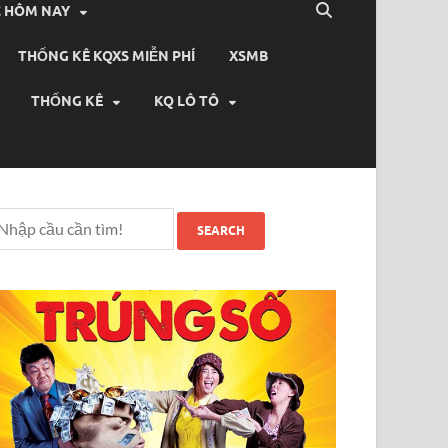
C HÔM NAY
THỐNG KÊ KQXS MIỄN PHÍ
XSMB
THỐNG KÊ
KQ LÔ TÔ
SEARCH