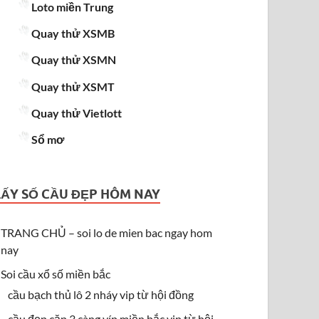
Loto miền Trung
Quay thử XSMB
Quay thử XSMN
Quay thử XSMT
Quay thử Vietlott
Sổ mơ
LẤY SỐ CẦU ĐẸP HÔM NAY
TRANG CHỦ – soi lo de mien bac ngay hom
nay
Soi cầu xổ số miền bắc
cầu bạch thủ lô 2 nháy vip từ hội đồng
cầu đẹp cặp 3 càng víp miền bắc vip từ hội