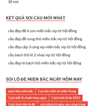
Sổ mơ
KẾT QUẢ SOI CẦU MỚI NHẤT
cầu đẹp đề 6 con miền bắc vip từ hội đồng
cầu đẹp đề song thủ miền bắc vip từ hội đồng
cầu đẹp cặp 3 càng víp miền bắc vip từ hội đồng
cầu bạch thủ lô 2 nháy vip từ hội đồng
cầu đẹp lô bạch thủ miền bắc vip từ hội đồng
SOI LÔ ĐỀ MIỀN BẮC NGÀY HÔM NAY
bạch thủ miền bắc
Cao thủ chốt số miền Trung
Cách bắt lô chuẩn theo ngày
Cách tính lô de 2021
Cách tính tiền lô đề
cách đánh lô ngày nào cũng trúng