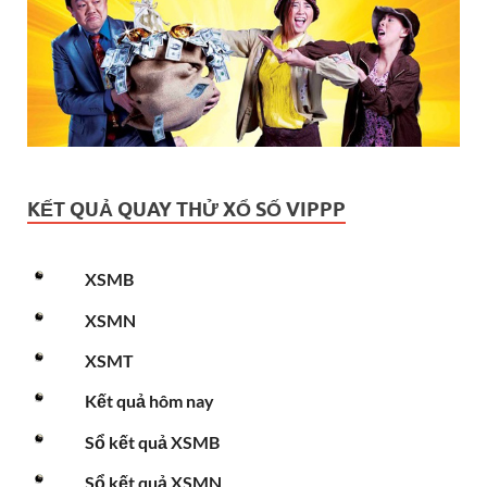
KẾT QUẢ QUAY THỬ XỔ SỐ VIPPP
XSMB
XSMN
XSMT
Kết quả hôm nay
Sổ kết quả XSMB
Sổ kết quả XSMN