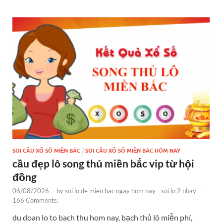
SOI CẦU XỔ SỐ MIỀN BẮC
/
SOI CẦU XỔ SỐ MIỀN BẮC HÔM NAY
cầu đẹp lô song thủ miền bắc vip từ hội
đồng
06/08/2026
-
by
soi lo de mien bac ngay hom nay - soi lo 2 nhay
-
166 Comments.
du doan lo to bach thu hom nay, bạch thủ lô miễn phí,