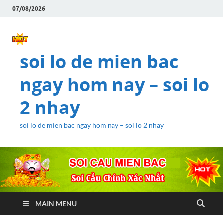
07/08/2026
soi lo de mien bac
ngay hom nay – soi lo
2 nhay
soi lo de mien bac ngay hom nay – soi lo 2 nhay
MAIN MENU