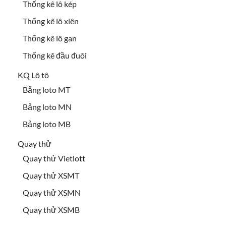
Thống kê lô kép
Thống kê lô xiên
Thống kê lô gan
Thống kê đầu đuôi
KQ Lô tô
Bảng loto MT
Bảng loto MN
Bảng loto MB
Quay thử
Quay thử Vietlott
Quay thử XSMT
Quay thử XSMN
Quay thử XSMB