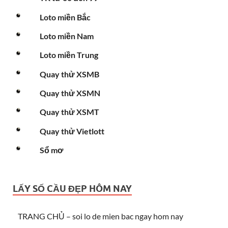
Loto miền Bắc
Loto miền Nam
Loto miền Trung
Quay thử XSMB
Quay thử XSMN
Quay thử XSMT
Quay thử Vietlott
Sổ mơ
LẤY SỐ CẦU ĐẸP HÔM NAY
TRANG CHỦ – soi lo de mien bac ngay hom nay