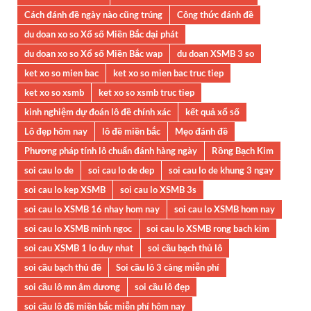
Cách đánh đề ngày nào cũng trúng
Công thức đánh đề
du doan xo so Xổ số Miền Bắc dại phát
du doan xo so Xổ số Miền Bắc wap
du doan XSMB 3 so
ket xo so mien bac
ket xo so mien bac truc tiep
ket xo so xsmb
ket xo so xsmb truc tiep
kinh nghiệm dự đoán lô đề chính xác
kết quả xổ số
Lô đẹp hôm nay
lô đề miền bắc
Mẹo đánh đề
Phương pháp tính lô chuẩn đánh hàng ngày
Rồng Bạch Kim
soi cau lo de
soi cau lo de dep
soi cau lo de khung 3 ngay
soi cau lo kep XSMB
soi cau lo XSMB 3s
soi cau lo XSMB 16 nhay hom nay
soi cau lo XSMB hom nay
soi cau lo XSMB minh ngoc
soi cau lo XSMB rong bach kim
soi cau XSMB 1 lo duy nhat
soi cầu bạch thủ lô
soi cầu bạch thủ đề
Soi cầu lô 3 càng miễn phí
soi cầu lô mn âm dương
soi cầu lô đẹp
soi cầu lô đề miền bắc miễn phí hôm nay