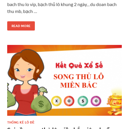
bach thu lo vip, bạch thủ lô khung 2 ngày, , du doan bach
thu mb, bạch …
READ MORE
THỐNG KÊ LÔ ĐỀ