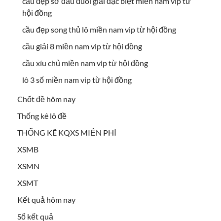
cầu đẹp sớ đầu đuôi giải đặc biệt miền nam vip từ
hội đồng
cầu đẹp song thủ lô miền nam vip từ hội đồng
cầu giải 8 miền nam vip từ hội đồng
cầu xíu chủ miền nam vip từ hội đồng
lô 3 số miền nam vip từ hội đồng
Chốt đề hôm nay
Thống kê lô đề
THỐNG KÊ KQXS MIỄN PHÍ
XSMB
XSMN
XSMT
Kết quả hôm nay
Sổ kết quả