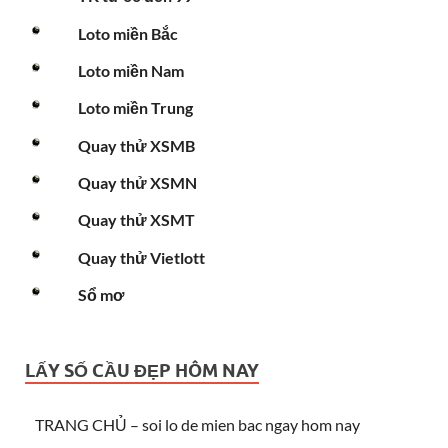
Loto miền Bắc
Loto miền Nam
Loto miền Trung
Quay thử XSMB
Quay thử XSMN
Quay thử XSMT
Quay thử Vietlott
Sổ mơ
LẤY SỐ CẦU ĐẸP HÔM NAY
TRANG CHỦ – soi lo de mien bac ngay hom nay