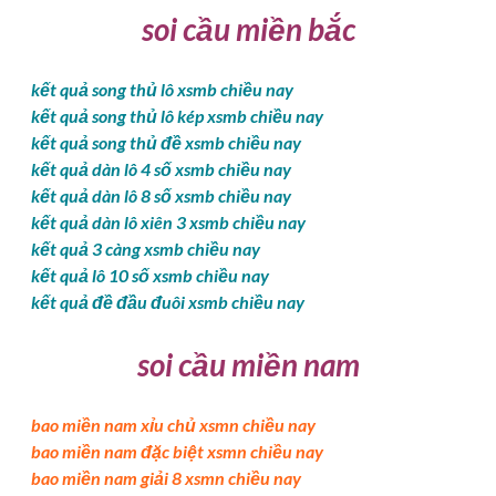
soi cầu miền bắc
kết quả song thủ lô xsmb chiều nay
kết quả song thủ lô kép xsmb chiều nay
kết quả song thủ đề xsmb chiều nay
kết quả dàn lô 4 số xsmb chiều nay
kết quả dàn lô 8 số xsmb chiều nay
kết quả dàn lô xiên 3 xsmb chiều nay
kết quả 3 càng xsmb chiều nay
kết quả lô 10 số xsmb chiều nay
kết quả đề đầu đuôi xsmb chiều nay
soi cầu miền nam
bao miền nam xỉu chủ xsmn chiều nay
bao miền nam đặc biệt xsmn chiều nay
bao miền nam giải 8 xsmn chiều nay