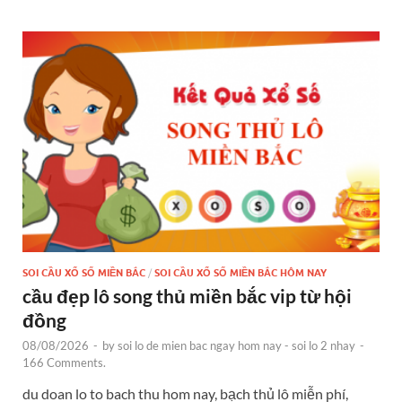
SOI CẦU XỔ SỐ MIỀN BẮC
/
SOI CẦU XỔ SỐ MIỀN BẮC HÔM NAY
cầu đẹp lô song thủ miền bắc vip từ hội
đồng
08/08/2026
-
by
soi lo de mien bac ngay hom nay - soi lo 2 nhay
-
166 Comments.
du doan lo to bach thu hom nay, bạch thủ lô miễn phí,