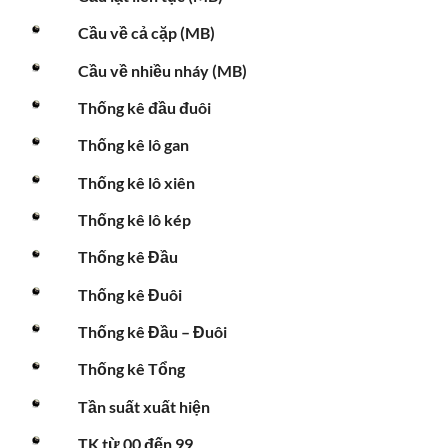
Cầu về cả cặp (MB)
Cầu về nhiều nháy (MB)
Thống kê đầu đuôi
Thống kê lô gan
Thống kê lô xiên
Thống kê lô kép
Thống kê Đầu
Thống kê Đuôi
Thống kê Đầu – Đuôi
Thống kê Tổng
Tần suất xuất hiện
TK từ 00 đến 99