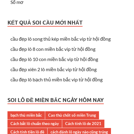
Sổ mơ
KẾT QUẢ SOI CẦU MỚI NHẤT
cầu đẹp lô song thủ kép miền bắc vip từ hội đồng
cầu đẹp lô 8 con miền bắc vip từ hội đồng
cầu đẹp lô 10 con miền bắc vip từ hội đồng
cầu đẹp xiên 2 lô miền bắc vip từ hội đồng
cầu đẹp lô bạch thủ miền bắc vip từ hội đồng
SOI LÔ ĐỀ MIỀN BẮC NGÀY HÔM NAY
bạch thủ miền bắc
Cao thủ chốt số miền Trung
Cách bắt lô chuẩn theo ngày
Cách tính lô de 2021
Cách tính tiền lô đề
cách đánh lô ngày nào cũng trúng