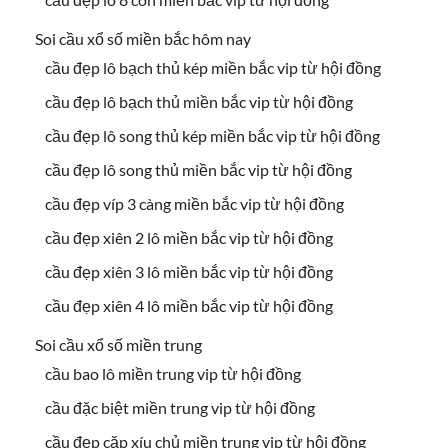
Soi cầu xổ số miền bắc hôm nay
cầu đẹp lô bạch thủ kép miền bắc vip từ hội đồng
cầu đẹp lô bạch thủ miền bắc vip từ hội đồng
cầu đẹp lô song thủ kép miền bắc vip từ hội đồng
cầu đẹp lô song thủ miền bắc vip từ hội đồng
cầu đẹp víp 3 càng miền bắc vip từ hội đồng
cầu đẹp xiên 2 lô miền bắc vip từ hội đồng
cầu đẹp xiên 3 lô miền bắc vip từ hội đồng
cầu đẹp xiên 4 lô miền bắc vip từ hội đồng
Soi cầu xổ số miền trung
cầu bao lô miền trung vip từ hội đồng
cầu đặc biệt miền trung vip từ hội đồng
cầu đẹp cặp xíu chủ miền trung vip từ hội đồng