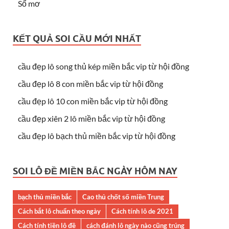
Sổ mơ
KẾT QUẢ SOI CẦU MỚI NHẤT
cầu đẹp lô song thủ kép miền bắc vip từ hội đồng
cầu đẹp lô 8 con miền bắc vip từ hội đồng
cầu đẹp lô 10 con miền bắc vip từ hội đồng
cầu đẹp xiên 2 lô miền bắc vip từ hội đồng
cầu đẹp lô bạch thủ miền bắc vip từ hội đồng
SOI LÔ ĐỀ MIỀN BẮC NGÀY HÔM NAY
bạch thủ miền bắc
Cao thủ chốt số miền Trung
Cách bắt lô chuẩn theo ngày
Cách tính lô de 2021
Cách tính tiền lô đề
cách đánh lô ngày nào cũng trúng