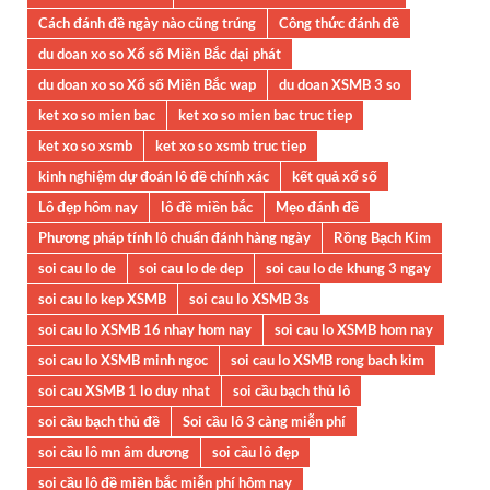
Cách đánh đề ngày nào cũng trúng
Công thức đánh đề
du doan xo so Xổ số Miền Bắc dại phát
du doan xo so Xổ số Miền Bắc wap
du doan XSMB 3 so
ket xo so mien bac
ket xo so mien bac truc tiep
ket xo so xsmb
ket xo so xsmb truc tiep
kinh nghiệm dự đoán lô đề chính xác
kết quả xổ số
Lô đẹp hôm nay
lô đề miền bắc
Mẹo đánh đề
Phương pháp tính lô chuẩn đánh hàng ngày
Rồng Bạch Kim
soi cau lo de
soi cau lo de dep
soi cau lo de khung 3 ngay
soi cau lo kep XSMB
soi cau lo XSMB 3s
soi cau lo XSMB 16 nhay hom nay
soi cau lo XSMB hom nay
soi cau lo XSMB minh ngoc
soi cau lo XSMB rong bach kim
soi cau XSMB 1 lo duy nhat
soi cầu bạch thủ lô
soi cầu bạch thủ đề
Soi cầu lô 3 càng miễn phí
soi cầu lô mn âm dương
soi cầu lô đẹp
soi cầu lô đề miền bắc miễn phí hôm nay