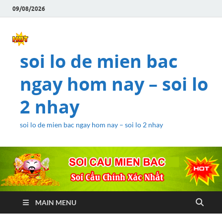
09/08/2026
soi lo de mien bac
ngay hom nay – soi lo
2 nhay
soi lo de mien bac ngay hom nay – soi lo 2 nhay
MAIN MENU