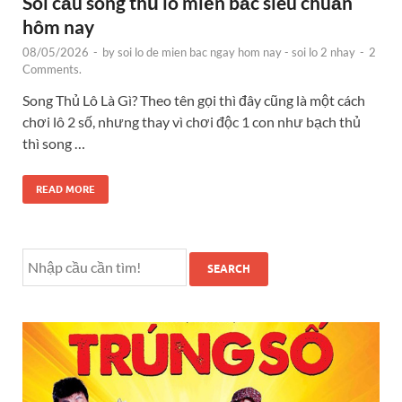
Soi cầu song thủ lô miền bắc siêu chuẩn
hôm nay
08/05/2026
-
by
soi lo de mien bac ngay hom nay - soi lo 2 nhay
-
2
Comments.
Song Thủ Lô Là Gì? Theo tên gọi thì đây cũng là một cách
chơi lô 2 số, nhưng thay vì chơi độc 1 con như bạch thủ
thì song …
READ MORE
SEARCH