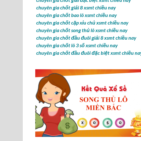
chuyên gia chốt giải 8 xsmt chiều nay
chuyên gia chốt bao lô xsmt chiều nay
chuyên gia chốt cặp xỉu chủ xsmt chiều nay
chuyên gia chốt song thủ lô xsmt chiều nay
chuyên gia chốt đầu đuôi giải 8 xsmt chiều nay
chuyên gia chốt lô 3 số xsmt chiều nay
chuyên gia chốt đầu đuôi đặc biệt xsmt chiều na