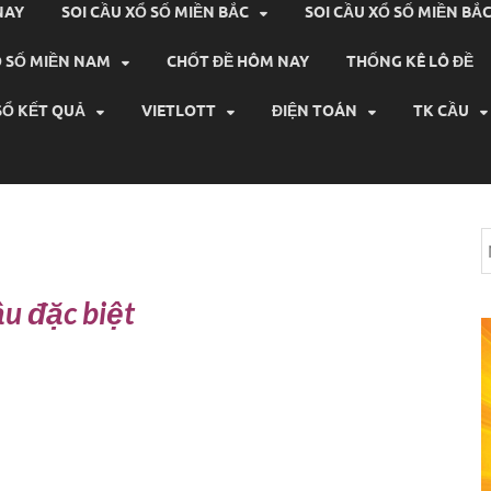
NAY
SOI CẦU XỔ SỐ MIỀN BẮC
SOI CẦU XỔ SỐ MIỀN BẮ
Ổ SỐ MIỀN NAM
CHỐT ĐỀ HÔM NAY
THỐNG KÊ LÔ ĐỀ
SỔ KẾT QUẢ
VIETLOTT
ĐIỆN TOÁN
TK CẦU
ầu đặc biệt