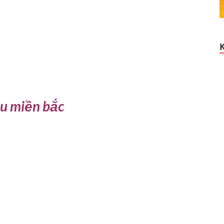
ầu miền bắc