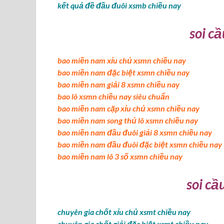
kết quả đề đầu đuôi xsmb chiều nay
soi c
bao miền nam xỉu chủ xsmn chiều nay
bao miền nam đặc biệt xsmn chiều nay
bao miền nam giải 8 xsmn chiều nay
bao lô xsmn chiều nay siêu chuẩn
bao miền nam cặp xỉu chủ xsmn chiều nay
bao miền nam song thủ lô xsmn chiều nay
bao miền nam đầu đuôi giải 8 xsmn chiều nay
bao miền nam đầu đuôi đặc biệt xsmn chiều nay
bao miền nam lô 3 số xsmn chiều nay
soi cầ
chuyên gia chốt xỉu chủ xsmt chiều nay
chuyên gia chốt giải đặc biệt xsmt chiều nay