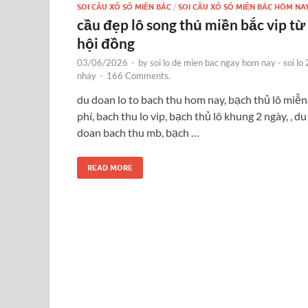
SOI CẦU XỔ SỐ MIỀN BẮC
/
SOI CẦU XỔ SỐ MIỀN BẮC HÔM NA
cầu đẹp lô song thủ miền bắc vip từ
hội đồng
03/06/2026
-
by
soi lo de mien bac ngay hom nay - soi lo 
nhay
-
166 Comments.
du doan lo to bach thu hom nay, bạch thủ lô miễn
phí, bach thu lo vip, bạch thủ lô khung 2 ngày, , du
doan bach thu mb, bạch …
READ MORE