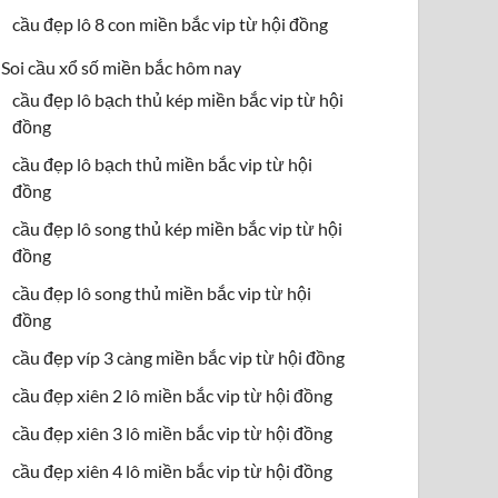
cầu đẹp lô 8 con miền bắc vip từ hội đồng
Soi cầu xổ số miền bắc hôm nay
cầu đẹp lô bạch thủ kép miền bắc vip từ hội
đồng
cầu đẹp lô bạch thủ miền bắc vip từ hội
đồng
cầu đẹp lô song thủ kép miền bắc vip từ hội
đồng
cầu đẹp lô song thủ miền bắc vip từ hội
đồng
cầu đẹp víp 3 càng miền bắc vip từ hội đồng
cầu đẹp xiên 2 lô miền bắc vip từ hội đồng
cầu đẹp xiên 3 lô miền bắc vip từ hội đồng
cầu đẹp xiên 4 lô miền bắc vip từ hội đồng