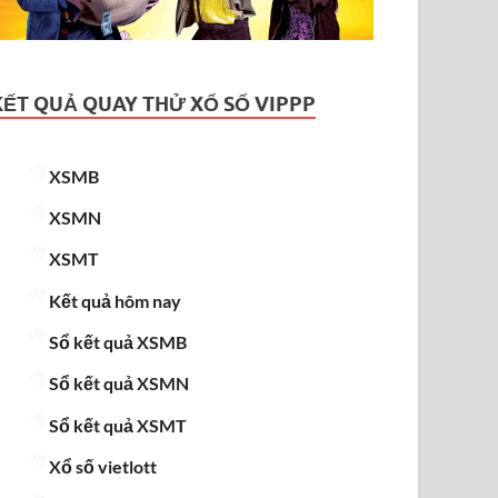
KẾT QUẢ QUAY THỬ XỔ SỐ VIPPP
XSMB
XSMN
XSMT
Kết quả hôm nay
Sổ kết quả XSMB
Sổ kết quả XSMN
Sổ kết quả XSMT
Xổ số vietlott