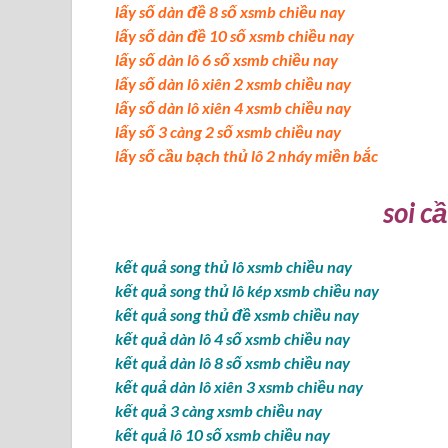
lấy số dàn đề 8 số xsmb chiều nay
lấy số dàn đề 10 số xsmb chiều nay
lấy số dàn lô 6 số xsmb chiều nay
lấy số dàn lô xiên 2 xsmb chiều nay
lấy số dàn lô xiên 4 xsmb chiều nay
lấy số 3 càng 2 số xsmb chiều nay
lấy số cầu bạch thủ lô 2 nháy miền bắc
soi c
kết quả song thủ lô xsmb chiều nay
kết quả song thủ lô kép xsmb chiều nay
kết quả song thủ đề xsmb chiều nay
kết quả dàn lô 4 số xsmb chiều nay
kết quả dàn lô 8 số xsmb chiều nay
kết quả dàn lô xiên 3 xsmb chiều nay
kết quả 3 càng xsmb chiều nay
kết quả lô 10 số xsmb chiều nay