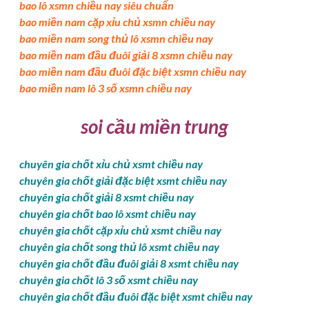
bao lô xsmn chiều nay siêu chuẩn
bao miền nam cặp xỉu chủ xsmn chiều nay
bao miền nam song thủ lô xsmn chiều nay
bao miền nam đầu đuôi giải 8 xsmn chiều nay
bao miền nam đầu đuôi đặc biệt xsmn chiều nay
bao miền nam lô 3 số xsmn chiều nay
soi cầu miền trung
chuyên gia chốt xỉu chủ xsmt chiều nay
chuyên gia chốt giải đặc biệt xsmt chiều nay
chuyên gia chốt giải 8 xsmt chiều nay
chuyên gia chốt bao lô xsmt chiều nay
chuyên gia chốt cặp xỉu chủ xsmt chiều nay
chuyên gia chốt song thủ lô xsmt chiều nay
chuyên gia chốt đầu đuôi giải 8 xsmt chiều nay
chuyên gia chốt lô 3 số xsmt chiều nay
chuyên gia chốt đầu đuôi đặc biệt xsmt chiều nay