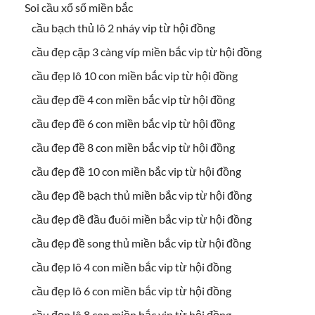
Soi cầu xổ số miền bắc
cầu bạch thủ lô 2 nháy vip từ hội đồng
cầu đẹp cặp 3 càng víp miền bắc vip từ hội đồng
cầu đẹp lô 10 con miền bắc vip từ hội đồng
cầu đẹp đề 4 con miền bắc vip từ hội đồng
cầu đẹp đề 6 con miền bắc vip từ hội đồng
cầu đẹp đề 8 con miền bắc vip từ hội đồng
cầu đẹp đề 10 con miền bắc vip từ hội đồng
cầu đẹp đề bạch thủ miền bắc vip từ hội đồng
cầu đẹp đề đầu đuôi miền bắc vip từ hội đồng
cầu đẹp đề song thủ miền bắc vip từ hội đồng
cầu đẹp lô 4 con miền bắc vip từ hội đồng
cầu đẹp lô 6 con miền bắc vip từ hội đồng
cầu đẹp lô 8 con miền bắc vip từ hội đồng