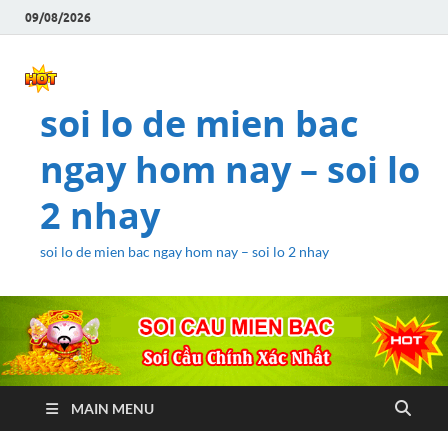
09/08/2026
soi lo de mien bac
ngay hom nay – soi lo
2 nhay
soi lo de mien bac ngay hom nay – soi lo 2 nhay
MAIN MENU