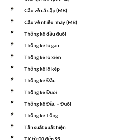
Cầu về cả cặp (MB)
Cầu về nhiều nháy (MB)
Thống kê đầu đuôi
Thống kê lô gan
Thống kê lô xiên
Thống kê lô kép
Thống kê Đầu
Thống kê Đuôi
Thống kê Đầu – Đuôi
Thống kê Tổng
Tần suất xuất hiện
TK từ 00 đến 99