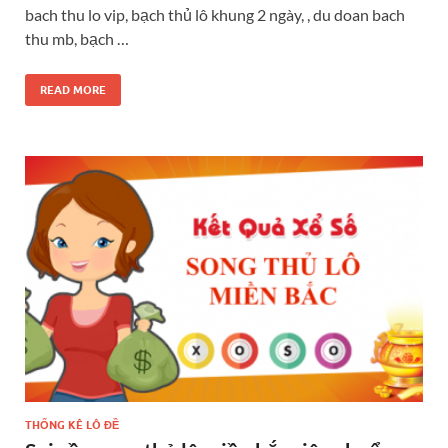
bach thu lo vip, bạch thủ lô khung 2 ngày, , du doan bach
thu mb, bạch …
READ MORE
THỐNG KÊ LÔ ĐỀ