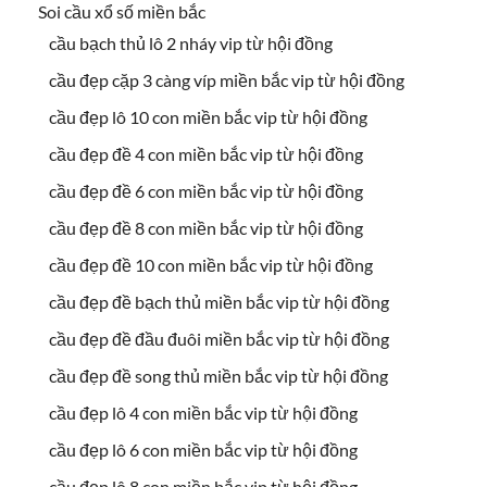
Soi cầu xổ số miền bắc
cầu bạch thủ lô 2 nháy vip từ hội đồng
cầu đẹp cặp 3 càng víp miền bắc vip từ hội đồng
cầu đẹp lô 10 con miền bắc vip từ hội đồng
cầu đẹp đề 4 con miền bắc vip từ hội đồng
cầu đẹp đề 6 con miền bắc vip từ hội đồng
cầu đẹp đề 8 con miền bắc vip từ hội đồng
cầu đẹp đề 10 con miền bắc vip từ hội đồng
cầu đẹp đề bạch thủ miền bắc vip từ hội đồng
cầu đẹp đề đầu đuôi miền bắc vip từ hội đồng
cầu đẹp đề song thủ miền bắc vip từ hội đồng
cầu đẹp lô 4 con miền bắc vip từ hội đồng
cầu đẹp lô 6 con miền bắc vip từ hội đồng
cầu đẹp lô 8 con miền bắc vip từ hội đồng