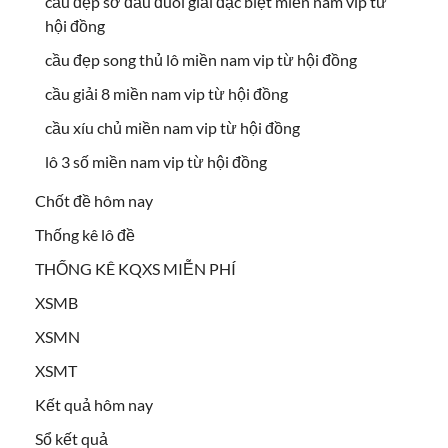
cầu đẹp sớ đầu đuôi giải đặc biệt miền nam vip từ
hội đồng
cầu đẹp song thủ lô miền nam vip từ hội đồng
cầu giải 8 miền nam vip từ hội đồng
cầu xíu chủ miền nam vip từ hội đồng
lô 3 số miền nam vip từ hội đồng
Chốt đề hôm nay
Thống kê lô đề
THỐNG KÊ KQXS MIỄN PHÍ
XSMB
XSMN
XSMT
Kết quả hôm nay
Sổ kết quả