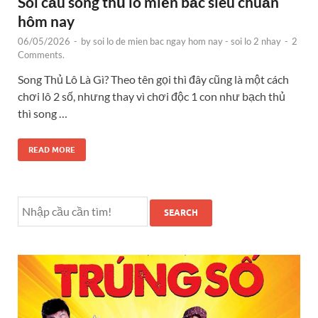
Soi cầu song thủ lô miền bắc siêu chuẩn
hôm nay
06/05/2026
-
by
soi lo de mien bac ngay hom nay - soi lo 2 nhay
-
2
Comments.
Song Thủ Lô Là Gì? Theo tên gọi thì đây cũng là một cách
chơi lô 2 số, nhưng thay vì chơi độc 1 con như bạch thủ
thì song …
READ MORE
SEARCH