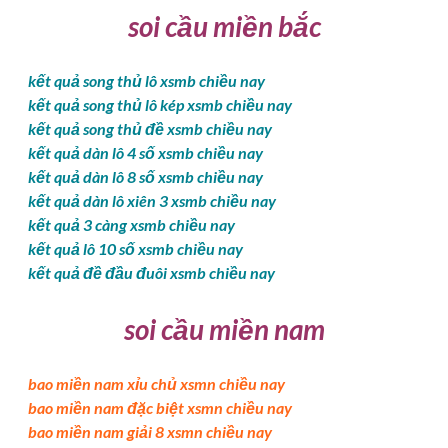
soi cầu miền bắc
kết quả song thủ lô xsmb chiều nay
kết quả song thủ lô kép xsmb chiều nay
kết quả song thủ đề xsmb chiều nay
kết quả dàn lô 4 số xsmb chiều nay
kết quả dàn lô 8 số xsmb chiều nay
kết quả dàn lô xiên 3 xsmb chiều nay
kết quả 3 càng xsmb chiều nay
kết quả lô 10 số xsmb chiều nay
kết quả đề đầu đuôi xsmb chiều nay
soi cầu miền nam
bao miền nam xỉu chủ xsmn chiều nay
bao miền nam đặc biệt xsmn chiều nay
bao miền nam giải 8 xsmn chiều nay