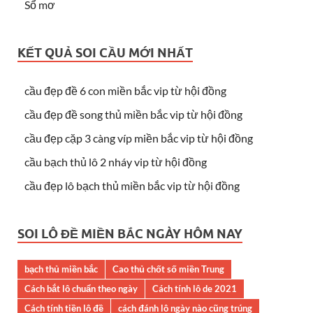
Sổ mơ
KẾT QUẢ SOI CẦU MỚI NHẤT
cầu đẹp đề 6 con miền bắc vip từ hội đồng
cầu đẹp đề song thủ miền bắc vip từ hội đồng
cầu đẹp cặp 3 càng víp miền bắc vip từ hội đồng
cầu bạch thủ lô 2 nháy vip từ hội đồng
cầu đẹp lô bạch thủ miền bắc vip từ hội đồng
SOI LÔ ĐỀ MIỀN BẮC NGÀY HÔM NAY
bạch thủ miền bắc
Cao thủ chốt số miền Trung
Cách bắt lô chuẩn theo ngày
Cách tính lô de 2021
Cách tính tiền lô đề
cách đánh lô ngày nào cũng trúng