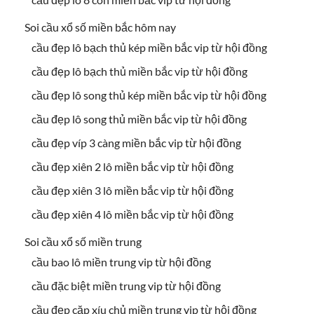
Soi cầu xổ số miền bắc hôm nay
cầu đẹp lô bạch thủ kép miền bắc vip từ hội đồng
cầu đẹp lô bạch thủ miền bắc vip từ hội đồng
cầu đẹp lô song thủ kép miền bắc vip từ hội đồng
cầu đẹp lô song thủ miền bắc vip từ hội đồng
cầu đẹp víp 3 càng miền bắc vip từ hội đồng
cầu đẹp xiên 2 lô miền bắc vip từ hội đồng
cầu đẹp xiên 3 lô miền bắc vip từ hội đồng
cầu đẹp xiên 4 lô miền bắc vip từ hội đồng
Soi cầu xổ số miền trung
cầu bao lô miền trung vip từ hội đồng
cầu đặc biệt miền trung vip từ hội đồng
cầu đẹp cặp xíu chủ miền trung vip từ hội đồng