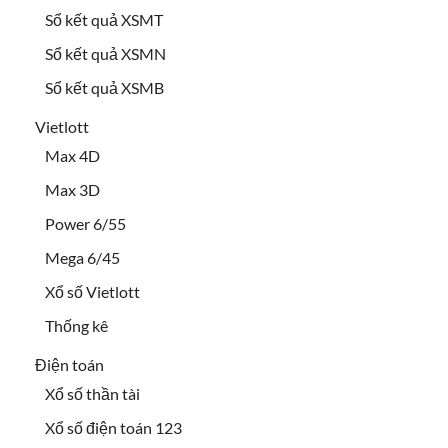
Sổ kết quả XSMT
Sổ kết quả XSMN
Sổ kết quả XSMB
Vietlott
Max 4D
Max 3D
Power 6/55
Mega 6/45
Xổ số Vietlott
Thống kê
Điện toán
Xổ số thần tài
Xổ số điện toán 123