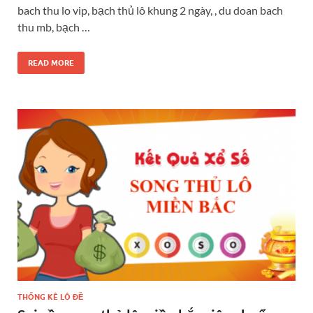
bach thu lo vip, bạch thủ lô khung 2 ngày, , du doan bach
thu mb, bạch …
READ MORE
THỐNG KÊ LÔ ĐỀ