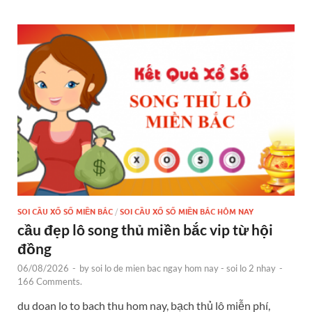
SOI CẦU XỔ SỐ MIỀN BẮC
/
SOI CẦU XỔ SỐ MIỀN BẮC HÔM NAY
cầu đẹp lô song thủ miền bắc vip từ hội
đồng
06/08/2026
-
by
soi lo de mien bac ngay hom nay - soi lo 2 nhay
-
166 Comments.
du doan lo to bach thu hom nay, bạch thủ lô miễn phí,