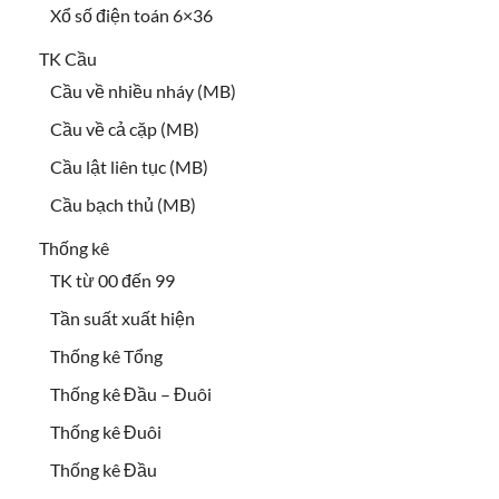
Xổ số điện toán 6×36
TK Cầu
Cầu về nhiều nháy (MB)
Cầu về cả cặp (MB)
Cầu lật liên tục (MB)
Cầu bạch thủ (MB)
Thống kê
TK từ 00 đến 99
Tần suất xuất hiện
Thống kê Tổng
Thống kê Đầu – Đuôi
Thống kê Đuôi
Thống kê Đầu