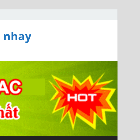
2 nhay