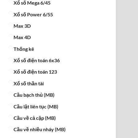
Xổ số Mega 6/45
Xổ số Power 6/55
Max 3D
Max 4D
Thống kê
Xổ số điện toán 6x36
Xổ số điện toán 123
Xổ số thần tài
Cầu bạch thủ (MB)
Cầu lật liên tục (MB)
Cầu về cả cặp (MB)
Cầu về nhiều nháy (MB)