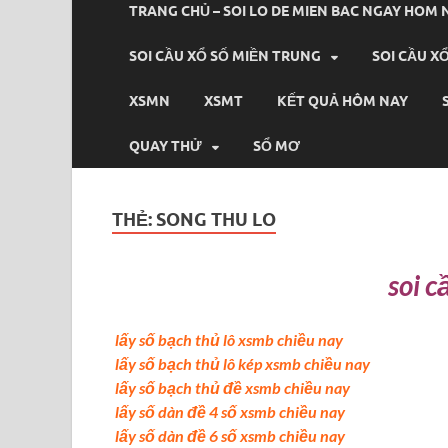
TRANG CHỦ – SOI LO DE MIEN BAC NGAY HOM 
SOI CẦU XỔ SỐ MIỀN TRUNG
SOI CẦU X
XSMN
XSMT
KẾT QUẢ HÔM NAY
QUAY THỬ
SỔ MƠ
THẺ:
SONG THU LO
soi c
lấy số bạch thủ lô xsmb chiều nay
lấy số bạch thủ lô kép xsmb chiều nay
lấy số bạch thủ đề xsmb chiều nay
lấy số dàn đề 4 số xsmb chiều nay
lấy số dàn đề 6 số xsmb chiều nay