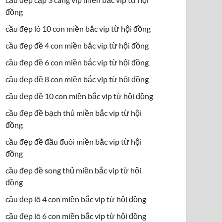
đồng
cầu đẹp lô 10 con miền bắc vip từ hội đồng
cầu đẹp đề 4 con miền bắc vip từ hội đồng
cầu đẹp đề 6 con miền bắc vip từ hội đồng
cầu đẹp đề 8 con miền bắc vip từ hội đồng
cầu đẹp đề 10 con miền bắc vip từ hội đồng
cầu đẹp đề bạch thủ miền bắc vip từ hội
đồng
cầu đẹp đề đầu đuôi miền bắc vip từ hội
đồng
cầu đẹp đề song thủ miền bắc vip từ hội
đồng
cầu đẹp lô 4 con miền bắc vip từ hội đồng
cầu đẹp lô 6 con miền bắc vip từ hội đồng