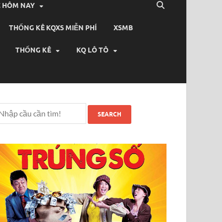
C HÔM NAY
THỐNG KÊ KQXS MIỄN PHÍ
XSMB
THỐNG KÊ
KQ LÔ TÔ
SEARCH