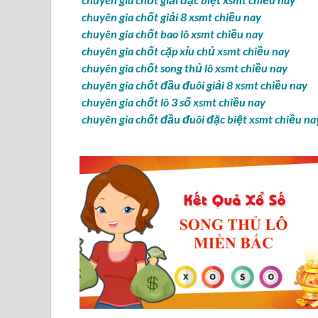
chuyên gia chốt giải 8 xsmt chiều nay
chuyên gia chốt bao lô xsmt chiều nay
chuyên gia chốt cặp xỉu chủ xsmt chiều nay
chuyên gia chốt song thủ lô xsmt chiều nay
chuyên gia chốt đầu đuôi giải 8 xsmt chiều nay
chuyên gia chốt lô 3 số xsmt chiều nay
chuyên gia chốt đầu đuôi đặc biệt xsmt chiều na