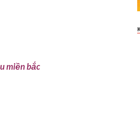
ầu miền bắc