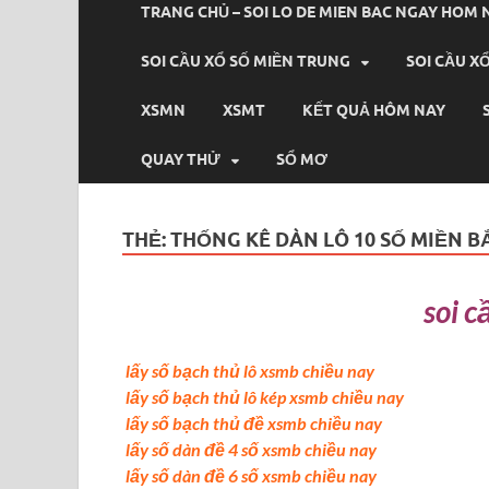
TRANG CHỦ – SOI LO DE MIEN BAC NGAY HOM 
SOI CẦU XỔ SỐ MIỀN TRUNG
SOI CẦU X
XSMN
XSMT
KẾT QUẢ HÔM NAY
QUAY THỬ
SỔ MƠ
THẺ:
THỐNG KÊ DÀN LÔ 10 SỐ MIỀN B
soi c
lấy số bạch thủ lô xsmb chiều nay
lấy số bạch thủ lô kép xsmb chiều nay
lấy số bạch thủ đề xsmb chiều nay
lấy số dàn đề 4 số xsmb chiều nay
lấy số dàn đề 6 số xsmb chiều nay