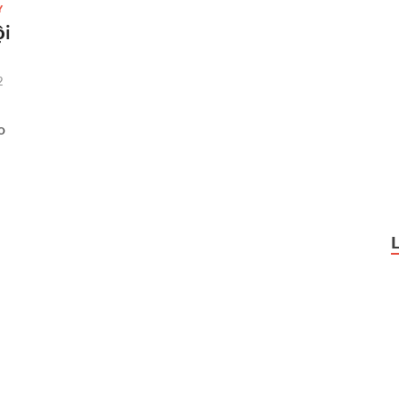
Y
ội
2
o