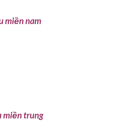
ầu miền nam
u miền trung