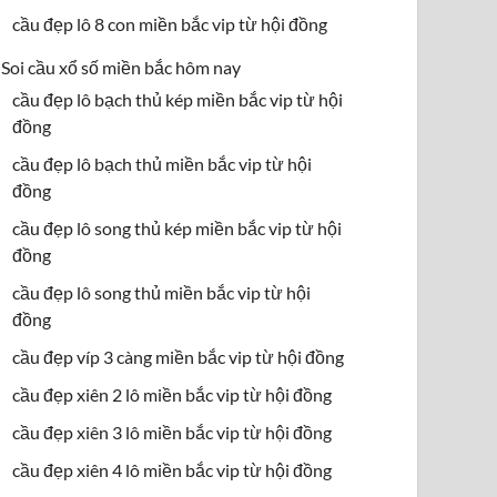
cầu đẹp lô 8 con miền bắc vip từ hội đồng
Soi cầu xổ số miền bắc hôm nay
cầu đẹp lô bạch thủ kép miền bắc vip từ hội
đồng
cầu đẹp lô bạch thủ miền bắc vip từ hội
đồng
cầu đẹp lô song thủ kép miền bắc vip từ hội
đồng
cầu đẹp lô song thủ miền bắc vip từ hội
đồng
cầu đẹp víp 3 càng miền bắc vip từ hội đồng
cầu đẹp xiên 2 lô miền bắc vip từ hội đồng
cầu đẹp xiên 3 lô miền bắc vip từ hội đồng
cầu đẹp xiên 4 lô miền bắc vip từ hội đồng