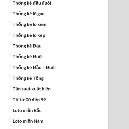
Thống kê đầu đuôi
Thống kê lô gan
Thống kê lô xiên
Thống kê lô kép
Thống kê Đầu
Thống kê Đuôi
Thống kê Đầu – Đuôi
Thống kê Tổng
Tần suất xuất hiện
TK từ 00 đến 99
Loto miền Bắc
Loto miền Nam