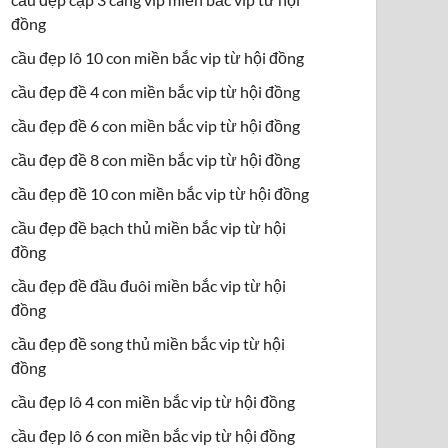
đồng
cầu đẹp lô 10 con miền bắc vip từ hội đồng
cầu đẹp đề 4 con miền bắc vip từ hội đồng
cầu đẹp đề 6 con miền bắc vip từ hội đồng
cầu đẹp đề 8 con miền bắc vip từ hội đồng
cầu đẹp đề 10 con miền bắc vip từ hội đồng
cầu đẹp đề bạch thủ miền bắc vip từ hội
đồng
cầu đẹp đề đầu đuôi miền bắc vip từ hội
đồng
cầu đẹp đề song thủ miền bắc vip từ hội
đồng
cầu đẹp lô 4 con miền bắc vip từ hội đồng
cầu đẹp lô 6 con miền bắc vip từ hội đồng