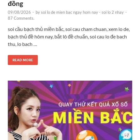
đồng
09/08/2026
-
by
soi lo de mien bac ngay hom nay - soi lo 2 nhay
-
87 Comments.
soi cầu bạch thủ miền bắc, soi cau cham chuan, xem lo de,
bạch thủ đề hôm nay, bắt lô đề chuẩn, soi cau lo đe bach
thu, lo bach …
READ MORE