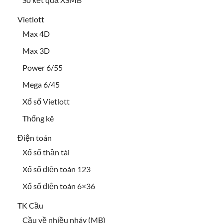
Vietlott
Max 4D
Max 3D
Power 6/55
Mega 6/45
Xổ số Vietlott
Thống kê
Điện toán
Xổ số thần tài
Xổ số điện toán 123
Xổ số điện toán 6×36
TK Cầu
Cầu về nhiều nháy (MB)