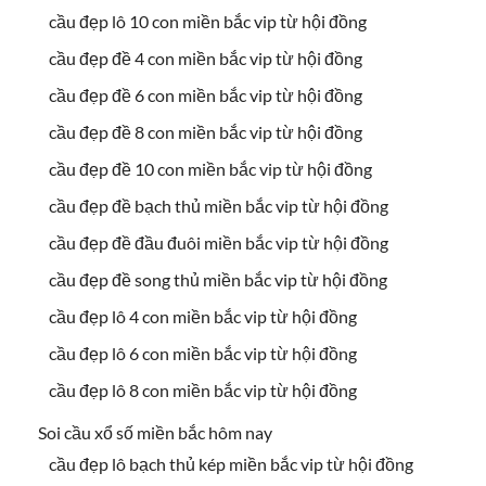
cầu đẹp lô 10 con miền bắc vip từ hội đồng
cầu đẹp đề 4 con miền bắc vip từ hội đồng
cầu đẹp đề 6 con miền bắc vip từ hội đồng
cầu đẹp đề 8 con miền bắc vip từ hội đồng
cầu đẹp đề 10 con miền bắc vip từ hội đồng
cầu đẹp đề bạch thủ miền bắc vip từ hội đồng
cầu đẹp đề đầu đuôi miền bắc vip từ hội đồng
cầu đẹp đề song thủ miền bắc vip từ hội đồng
cầu đẹp lô 4 con miền bắc vip từ hội đồng
cầu đẹp lô 6 con miền bắc vip từ hội đồng
cầu đẹp lô 8 con miền bắc vip từ hội đồng
Soi cầu xổ số miền bắc hôm nay
cầu đẹp lô bạch thủ kép miền bắc vip từ hội đồng