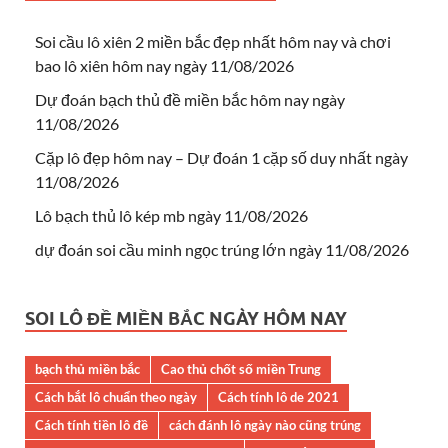
Soi cầu lô xiên 2 miền bắc đẹp nhất hôm nay và chơi
bao lô xiên hôm nay ngày 11/08/2026
Dự đoán bạch thủ đề miền bắc hôm nay ngày
11/08/2026
Cặp lô đẹp hôm nay – Dự đoán 1 cặp số duy nhất ngày
11/08/2026
Lô bạch thủ lô kép mb ngày 11/08/2026
dự đoán soi cầu minh ngọc trúng lớn ngày 11/08/2026
SOI LÔ ĐỀ MIỀN BẮC NGÀY HÔM NAY
bạch thủ miền bắc
Cao thủ chốt số miền Trung
Cách bắt lô chuẩn theo ngày
Cách tính lô de 2021
Cách tính tiền lô đề
cách đánh lô ngày nào cũng trúng