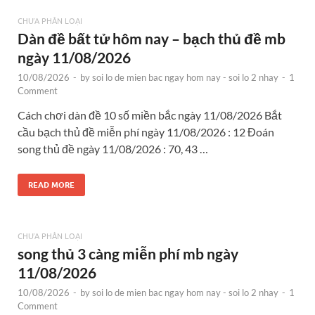
CHƯA PHÂN LOẠI
Dàn đề bất tử hôm nay – bạch thủ đề mb
ngày 11/08/2026
10/08/2026
-
by
soi lo de mien bac ngay hom nay - soi lo 2 nhay
-
1
Comment
Cách chơi dàn đề 10 số miền bắc ngày 11/08/2026 Bắt
cầu bạch thủ đề miễn phí ngày 11/08/2026 : 12 Đoán
song thủ đề ngày 11/08/2026 : 70, 43 …
READ MORE
CHƯA PHÂN LOẠI
song thủ 3 càng miễn phí mb ngày
11/08/2026
10/08/2026
-
by
soi lo de mien bac ngay hom nay - soi lo 2 nhay
-
1
Comment