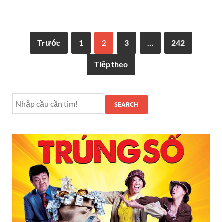
Trước
1
2
3
…
242
Tiếp theo
SEARCH