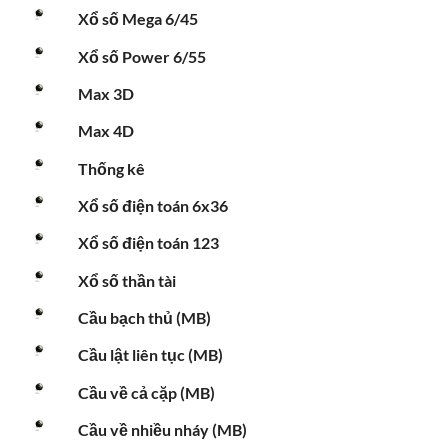
Xổ số Mega 6/45
Xổ số Power 6/55
Max 3D
Max 4D
Thống kê
Xổ số điện toán 6x36
Xổ số điện toán 123
Xổ số thần tài
Cầu bạch thủ (MB)
Cầu lật liên tục (MB)
Cầu về cả cặp (MB)
Cầu về nhiều nháy (MB)