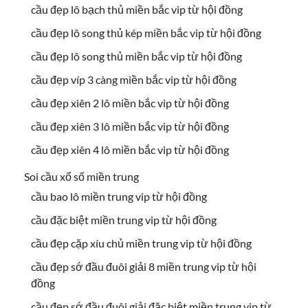
cầu đẹp lô bạch thủ miền bắc vip từ hội đồng
cầu đẹp lô song thủ kép miền bắc vip từ hội đồng
cầu đẹp lô song thủ miền bắc vip từ hội đồng
cầu đẹp víp 3 càng miền bắc vip từ hội đồng
cầu đẹp xiên 2 lô miền bắc vip từ hội đồng
cầu đẹp xiên 3 lô miền bắc vip từ hội đồng
cầu đẹp xiên 4 lô miền bắc vip từ hội đồng
Soi cầu xổ số miền trung
cầu bao lô miền trung vip từ hội đồng
cầu đặc biệt miền trung vip từ hội đồng
cầu đẹp cặp xíu chủ miền trung vip từ hội đồng
cầu đẹp sớ đầu đuôi giải 8 miền trung vip từ hội
đồng
cầu đẹp sớ đầu đuôi giải đặc biệt miền trung vip từ