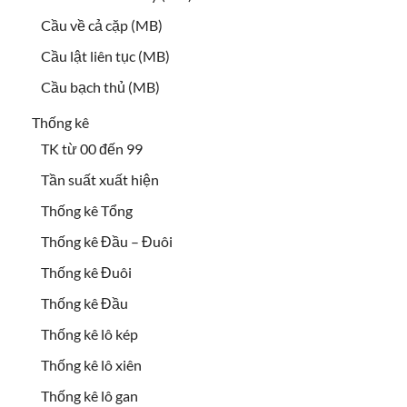
Cầu về cả cặp (MB)
Cầu lật liên tục (MB)
Cầu bạch thủ (MB)
Thống kê
TK từ 00 đến 99
Tần suất xuất hiện
Thống kê Tổng
Thống kê Đầu – Đuôi
Thống kê Đuôi
Thống kê Đầu
Thống kê lô kép
Thống kê lô xiên
Thống kê lô gan