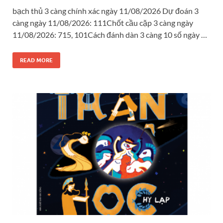
bạch thủ 3 càng chính xác ngày 11/08/2026 Dự đoán 3
càng ngày 11/08/2026: 111Chốt cầu cặp 3 càng ngày
11/08/2026: 715, 101Cách đánh dàn 3 càng 10 số ngày …
READ MORE