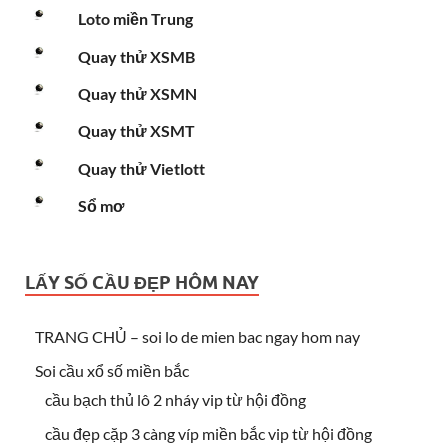
Loto miền Trung
Quay thử XSMB
Quay thử XSMN
Quay thử XSMT
Quay thử Vietlott
Sổ mơ
LẤY SỐ CẦU ĐẸP HÔM NAY
TRANG CHỦ – soi lo de mien bac ngay hom nay
Soi cầu xổ số miền bắc
cầu bạch thủ lô 2 nháy vip từ hội đồng
cầu đẹp cặp 3 càng víp miền bắc vip từ hội đồng