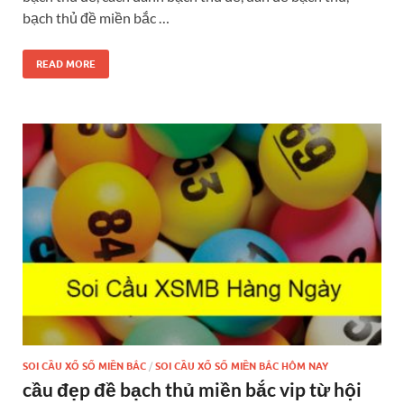
bạch thủ đề miền bắc …
READ MORE
SOI CẦU XỔ SỐ MIỀN BẮC
/
SOI CẦU XỔ SỐ MIỀN BẮC HÔM NAY
cầu đẹp đề bạch thủ miền bắc vip từ hội