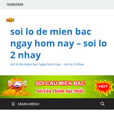
10/08/2026
soi lo de mien bac
ngay hom nay – soi lo
2 nhay
soi lo de mien bac ngay hom nay – soi lo 2 nhay
MAIN MENU