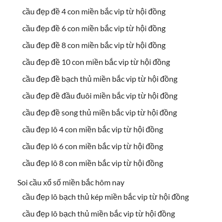
cầu đẹp đề 4 con miền bắc vip từ hội đồng
cầu đẹp đề 6 con miền bắc vip từ hội đồng
cầu đẹp đề 8 con miền bắc vip từ hội đồng
cầu đẹp đề 10 con miền bắc vip từ hội đồng
cầu đẹp đề bạch thủ miền bắc vip từ hội đồng
cầu đẹp đề đầu đuôi miền bắc vip từ hội đồng
cầu đẹp đề song thủ miền bắc vip từ hội đồng
cầu đẹp lô 4 con miền bắc vip từ hội đồng
cầu đẹp lô 6 con miền bắc vip từ hội đồng
cầu đẹp lô 8 con miền bắc vip từ hội đồng
Soi cầu xổ số miền bắc hôm nay
cầu đẹp lô bạch thủ kép miền bắc vip từ hội đồng
cầu đẹp lô bạch thủ miền bắc vip từ hội đồng