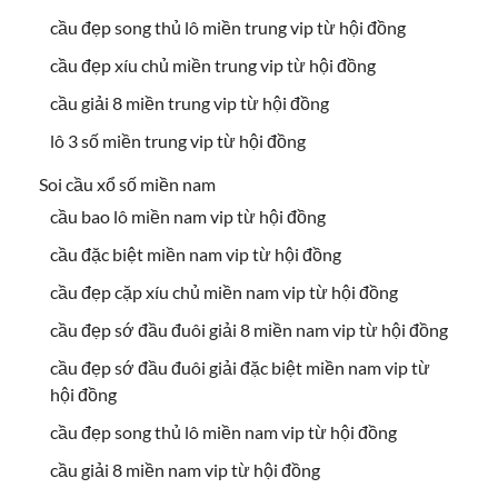
cầu đẹp song thủ lô miền trung vip từ hội đồng
cầu đẹp xíu chủ miền trung vip từ hội đồng
cầu giải 8 miền trung vip từ hội đồng
lô 3 số miền trung vip từ hội đồng
Soi cầu xổ số miền nam
cầu bao lô miền nam vip từ hội đồng
cầu đặc biệt miền nam vip từ hội đồng
cầu đẹp cặp xíu chủ miền nam vip từ hội đồng
cầu đẹp sớ đầu đuôi giải 8 miền nam vip từ hội đồng
cầu đẹp sớ đầu đuôi giải đặc biệt miền nam vip từ
hội đồng
cầu đẹp song thủ lô miền nam vip từ hội đồng
cầu giải 8 miền nam vip từ hội đồng