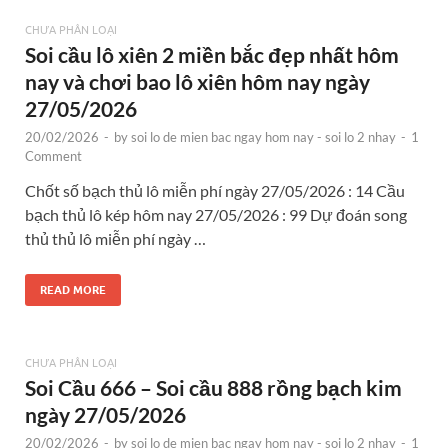
CHƯA PHÂN LOẠI
Soi cầu lô xiên 2 miền bắc đẹp nhất hôm
nay và chơi bao lô xiên hôm nay ngày
27/05/2026
20/02/2026
-
by
soi lo de mien bac ngay hom nay - soi lo 2 nhay
-
1
Comment
Chốt số bạch thủ lô miễn phí ngày 27/05/2026 : 14 Cầu
bạch thủ lô kép hôm nay 27/05/2026 : 99 Dự đoán song
thủ thủ lô miễn phí ngày …
READ MORE
CHƯA PHÂN LOẠI
Soi Cầu 666 – Soi cầu 888 rồng bạch kim
ngày 27/05/2026
20/02/2026
-
by
soi lo de mien bac ngay hom nay - soi lo 2 nhay
-
1