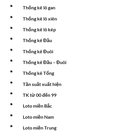
Thống kê lô gan
Thống kê lô xiên
Thống kê lô kép
Thống kê Đầu
Thống kê Đuôi
Thống kê Đầu – Đuôi
Thống kê Tổng
Tần suất xuất hiện
TK từ 00 đến 99
Loto miền Bắc
Loto miền Nam
Loto miền Trung