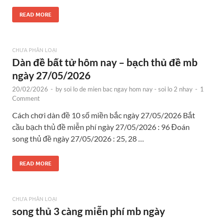
READ MORE
CHƯA PHÂN LOẠI
Dàn đề bất tử hôm nay – bạch thủ đề mb
ngày 27/05/2026
20/02/2026
-
by
soi lo de mien bac ngay hom nay - soi lo 2 nhay
-
1
Comment
Cách chơi dàn đề 10 số miền bắc ngày 27/05/2026 Bắt
cầu bạch thủ đề miễn phí ngày 27/05/2026 : 96 Đoán
song thủ đề ngày 27/05/2026 : 25, 28 …
READ MORE
CHƯA PHÂN LOẠI
song thủ 3 càng miễn phí mb ngày