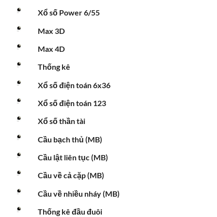
Xổ số Power 6/55
Max 3D
Max 4D
Thống kê
Xổ số điện toán 6x36
Xổ số điện toán 123
Xổ số thần tài
Cầu bạch thủ (MB)
Cầu lật liên tục (MB)
Cầu về cả cặp (MB)
Cầu về nhiều nháy (MB)
Thống kê đầu đuôi