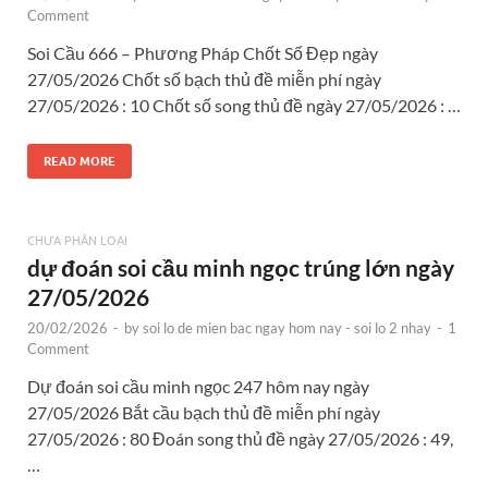
Comment
Soi Cầu 666 – Phương Pháp Chốt Số Đẹp ngày
27/05/2026 Chốt số bạch thủ đề miễn phí ngày
27/05/2026 : 10 Chốt số song thủ đề ngày 27/05/2026 : …
READ MORE
CHƯA PHÂN LOẠI
dự đoán soi cầu minh ngọc trúng lớn ngày
27/05/2026
20/02/2026
-
by
soi lo de mien bac ngay hom nay - soi lo 2 nhay
-
1
Comment
Dự đoán soi cầu minh ngọc 247 hôm nay ngày
27/05/2026 Bắt cầu bạch thủ đề miễn phí ngày
27/05/2026 : 80 Đoán song thủ đề ngày 27/05/2026 : 49,
…