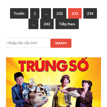
Trước
1
…
232
233
234
…
242
Tiếp theo
SEARCH