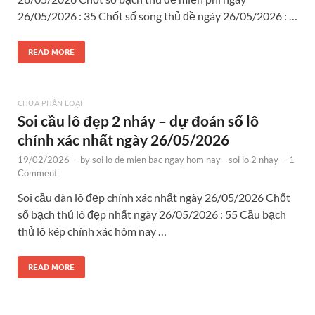
26/05/2026 : 35 Chốt số song thủ đề ngày 26/05/2026 : …
READ MORE
CHƯA PHÂN LOẠI
Soi cầu lô đẹp 2 nháy – dự đoán số lô
chính xác nhất ngày 26/05/2026
19/02/2026
-
by
soi lo de mien bac ngay hom nay - soi lo 2 nhay
-
1
Comment
Soi cầu dàn lô đẹp chính xác nhất ngày 26/05/2026 Chốt
số bạch thủ lô đẹp nhất ngày 26/05/2026 : 55 Cầu bạch
thủ lô kép chính xác hôm nay …
READ MORE