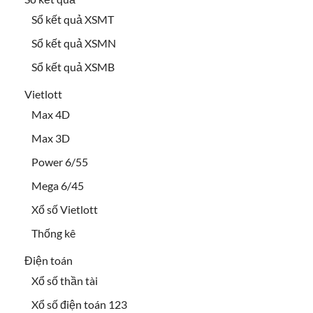
Sổ kết quả XSMT
Sổ kết quả XSMN
Sổ kết quả XSMB
Vietlott
Max 4D
Max 3D
Power 6/55
Mega 6/45
Xổ số Vietlott
Thống kê
Điện toán
Xổ số thần tài
Xổ số điện toán 123