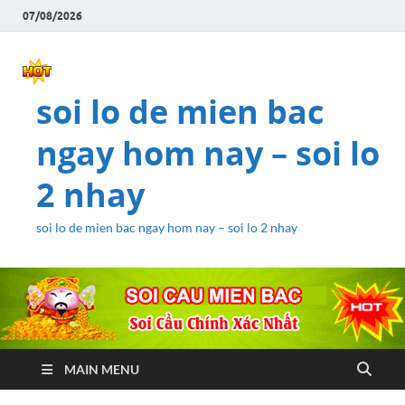
07/08/2026
soi lo de mien bac
ngay hom nay – soi lo
2 nhay
soi lo de mien bac ngay hom nay – soi lo 2 nhay
MAIN MENU