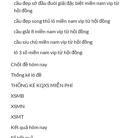
cầu đẹp sớ đầu đuôi giải đặc biệt miền nam vip từ
hội đồng
cầu đẹp song thủ lô miền nam vip từ hội đồng
cầu giải 8 miền nam vip từ hội đồng
cầu xíu chủ miền nam vip từ hội đồng
lô 3 số miền nam vip từ hội đồng
Chốt đề hôm nay
Thống kê lô đề
THỐNG KÊ KQXS MIỄN PHÍ
XSMB
XSMN
XSMT
Kết quả hôm nay
Sổ kết quả