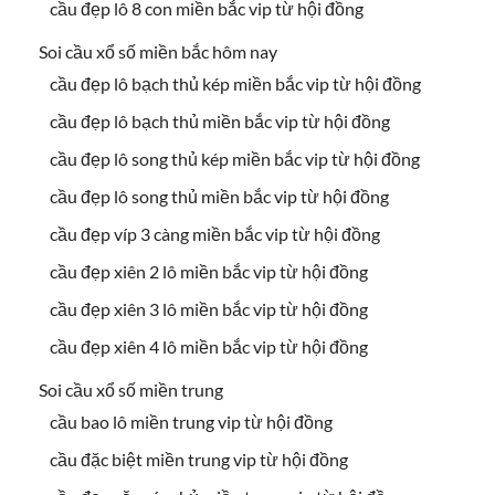
cầu đẹp lô 8 con miền bắc vip từ hội đồng
Soi cầu xổ số miền bắc hôm nay
cầu đẹp lô bạch thủ kép miền bắc vip từ hội đồng
cầu đẹp lô bạch thủ miền bắc vip từ hội đồng
cầu đẹp lô song thủ kép miền bắc vip từ hội đồng
cầu đẹp lô song thủ miền bắc vip từ hội đồng
cầu đẹp víp 3 càng miền bắc vip từ hội đồng
cầu đẹp xiên 2 lô miền bắc vip từ hội đồng
cầu đẹp xiên 3 lô miền bắc vip từ hội đồng
cầu đẹp xiên 4 lô miền bắc vip từ hội đồng
Soi cầu xổ số miền trung
cầu bao lô miền trung vip từ hội đồng
cầu đặc biệt miền trung vip từ hội đồng