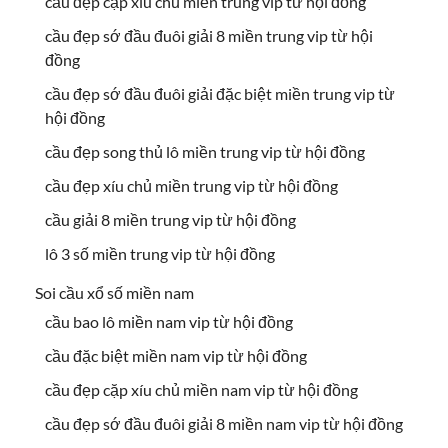
cầu đẹp cặp xíu chủ miền trung vip từ hội đồng
cầu đẹp sớ đầu đuôi giải 8 miền trung vip từ hội
đồng
cầu đẹp sớ đầu đuôi giải đặc biệt miền trung vip từ
hội đồng
cầu đẹp song thủ lô miền trung vip từ hội đồng
cầu đẹp xíu chủ miền trung vip từ hội đồng
cầu giải 8 miền trung vip từ hội đồng
lô 3 số miền trung vip từ hội đồng
Soi cầu xổ số miền nam
cầu bao lô miền nam vip từ hội đồng
cầu đặc biệt miền nam vip từ hội đồng
cầu đẹp cặp xíu chủ miền nam vip từ hội đồng
cầu đẹp sớ đầu đuôi giải 8 miền nam vip từ hội đồng