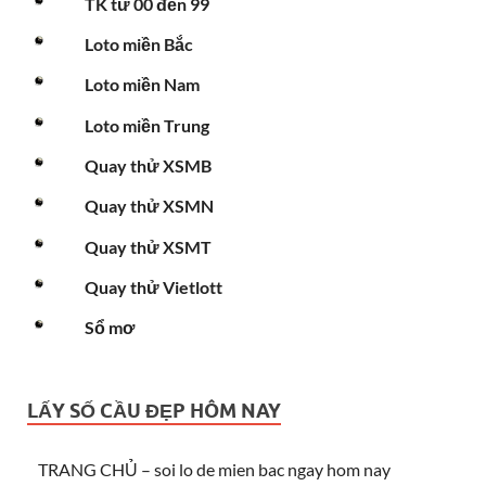
TK từ 00 đến 99
Loto miền Bắc
Loto miền Nam
Loto miền Trung
Quay thử XSMB
Quay thử XSMN
Quay thử XSMT
Quay thử Vietlott
Sổ mơ
LẤY SỐ CẦU ĐẸP HÔM NAY
TRANG CHỦ – soi lo de mien bac ngay hom nay