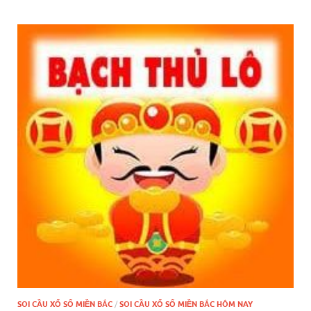
SOI CẦU XỔ SỐ MIỀN BẮC
/
SOI CẦU XỔ SỐ MIỀN BẮC HÔM NAY