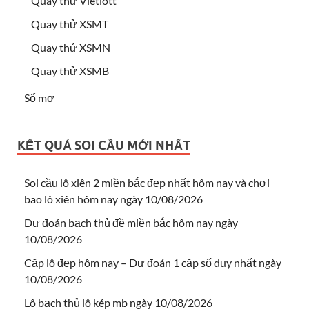
Quay thử Vietlott
Quay thử XSMT
Quay thử XSMN
Quay thử XSMB
Sổ mơ
KẾT QUẢ SOI CẦU MỚI NHẤT
Soi cầu lô xiên 2 miền bắc đẹp nhất hôm nay và chơi
bao lô xiên hôm nay ngày 10/08/2026
Dự đoán bạch thủ đề miền bắc hôm nay ngày
10/08/2026
Cặp lô đẹp hôm nay – Dự đoán 1 cặp số duy nhất ngày
10/08/2026
Lô bạch thủ lô kép mb ngày 10/08/2026