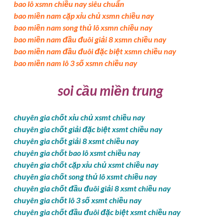
bao lô xsmn chiều nay siêu chuẩn
bao miền nam cặp xỉu chủ xsmn chiều nay
bao miền nam song thủ lô xsmn chiều nay
bao miền nam đầu đuôi giải 8 xsmn chiều nay
bao miền nam đầu đuôi đặc biệt xsmn chiều nay
bao miền nam lô 3 số xsmn chiều nay
soi cầu miền trung
chuyên gia chốt xỉu chủ xsmt chiều nay
chuyên gia chốt giải đặc biệt xsmt chiều nay
chuyên gia chốt giải 8 xsmt chiều nay
chuyên gia chốt bao lô xsmt chiều nay
chuyên gia chốt cặp xỉu chủ xsmt chiều nay
chuyên gia chốt song thủ lô xsmt chiều nay
chuyên gia chốt đầu đuôi giải 8 xsmt chiều nay
chuyên gia chốt lô 3 số xsmt chiều nay
chuyên gia chốt đầu đuôi đặc biệt xsmt chiều nay