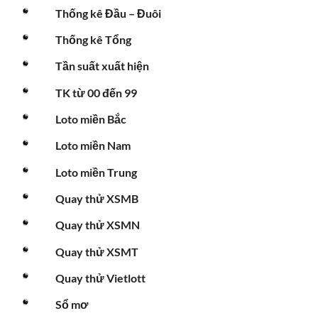
Thống kê Đầu – Đuôi
Thống kê Tổng
Tần suất xuất hiện
TK từ 00 đến 99
Loto miền Bắc
Loto miền Nam
Loto miền Trung
Quay thử XSMB
Quay thử XSMN
Quay thử XSMT
Quay thử Vietlott
Sổ mơ