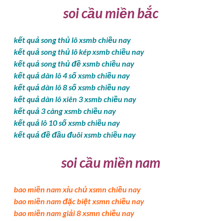
soi cầu miền bắc
kết quả song thủ lô xsmb chiều nay
kết quả song thủ lô kép xsmb chiều nay
kết quả song thủ đề xsmb chiều nay
kết quả dàn lô 4 số xsmb chiều nay
kết quả dàn lô 8 số xsmb chiều nay
kết quả dàn lô xiên 3 xsmb chiều nay
kết quả 3 càng xsmb chiều nay
kết quả lô 10 số xsmb chiều nay
kết quả đề đầu đuôi xsmb chiều nay
soi cầu miền nam
bao miền nam xỉu chủ xsmn chiều nay
bao miền nam đặc biệt xsmn chiều nay
bao miền nam giải 8 xsmn chiều nay