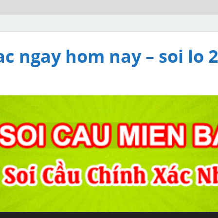
ac ngay hom nay – soi lo 