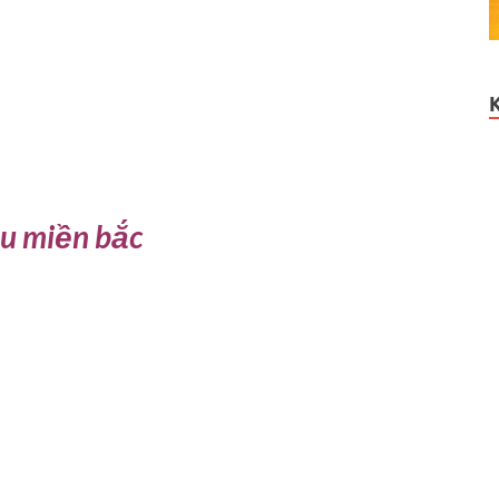
ầu miền bắc