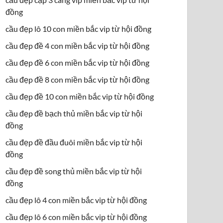
đồng
cầu đẹp lô 10 con miền bắc vip từ hội đồng
cầu đẹp đề 4 con miền bắc vip từ hội đồng
cầu đẹp đề 6 con miền bắc vip từ hội đồng
cầu đẹp đề 8 con miền bắc vip từ hội đồng
cầu đẹp đề 10 con miền bắc vip từ hội đồng
cầu đẹp đề bạch thủ miền bắc vip từ hội
đồng
cầu đẹp đề đầu đuôi miền bắc vip từ hội
đồng
cầu đẹp đề song thủ miền bắc vip từ hội
đồng
cầu đẹp lô 4 con miền bắc vip từ hội đồng
cầu đẹp lô 6 con miền bắc vip từ hội đồng