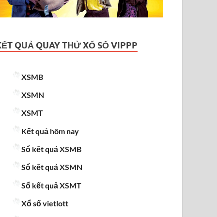
KẾT QUẢ QUAY THỬ XỔ SỐ VIPPP
XSMB
XSMN
XSMT
Kết quả hôm nay
Sổ kết quả XSMB
Sổ kết quả XSMN
Sổ kết quả XSMT
Xổ số vietlott