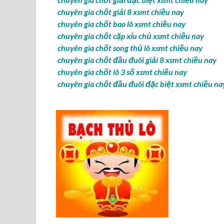
chuyên gia chốt giải 8 xsmt chiều nay
chuyên gia chốt bao lô xsmt chiều nay
chuyên gia chốt cặp xỉu chủ xsmt chiều nay
chuyên gia chốt song thủ lô xsmt chiều nay
chuyên gia chốt đầu đuôi giải 8 xsmt chiều nay
chuyên gia chốt lô 3 số xsmt chiều nay
chuyên gia chốt đầu đuôi đặc biệt xsmt chiều na