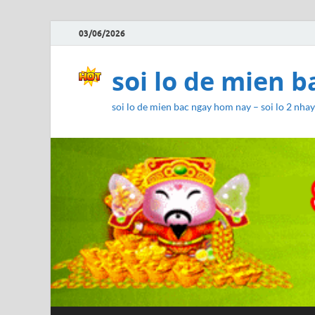
03/06/2026
soi lo de mien b
soi lo de mien bac ngay hom nay – soi lo 2 nhay