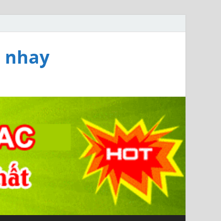
2 nhay