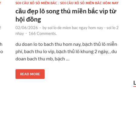
Y
SOI CẦU XỔ SỐ MIỀN BẮC
/
SOI CẦU XỔ SỐ MIỀN BẮC HÔM NAY
cầu đẹp lô song thủ miền bắc vip từ
hội đồng
2
02/06/2026
-
by
soi lo de mien bac ngay hom nay - soi lo 2
nhay
-
166 Comments.
ch
du doan lo to bach thu hom nay, bạch thủ lô miễn
lo
phí, bach thu lo vip, bạch thủ lô khung 2 ngày, , du
doan bach thu mb, bạch …
READ MORE