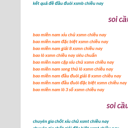
kết quả đề đầu đuôi xsmb chiều nay
soi c
bao miền nam xỉu chủ xsmn chiều nay
bao miền nam đặc biệt xsmn chiều nay
bao miền nam giải 8 xsmn chiều nay
bao lô xsmn chiều nay siêu chuẩn
bao miền nam cặp xỉu chủ xsmn chiều nay
bao miền nam song thủ lô xsmn chiều nay
bao miền nam đầu đuôi giải 8 xsmn chiều nay
bao miền nam đầu đuôi đặc biệt xsmn chiều nay
bao miền nam lô 3 số xsmn chiều nay
soi cầ
chuyên gia chốt xỉu chủ xsmt chiều nay
chuyên gia chốt giải đặc biệt xsmt chiều nay