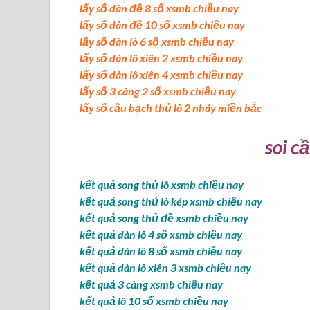
lấy số dàn đề 8 số xsmb chiều nay
lấy số dàn đề 10 số xsmb chiều nay
lấy số dàn lô 6 số xsmb chiều nay
lấy số dàn lô xiên 2 xsmb chiều nay
lấy số dàn lô xiên 4 xsmb chiều nay
lấy số 3 càng 2 số xsmb chiều nay
lấy số cầu bạch thủ lô 2 nháy miền bắc
soi c
kết quả song thủ lô xsmb chiều nay
kết quả song thủ lô kép xsmb chiều nay
kết quả song thủ đề xsmb chiều nay
kết quả dàn lô 4 số xsmb chiều nay
kết quả dàn lô 8 số xsmb chiều nay
kết quả dàn lô xiên 3 xsmb chiều nay
kết quả 3 càng xsmb chiều nay
kết quả lô 10 số xsmb chiều nay