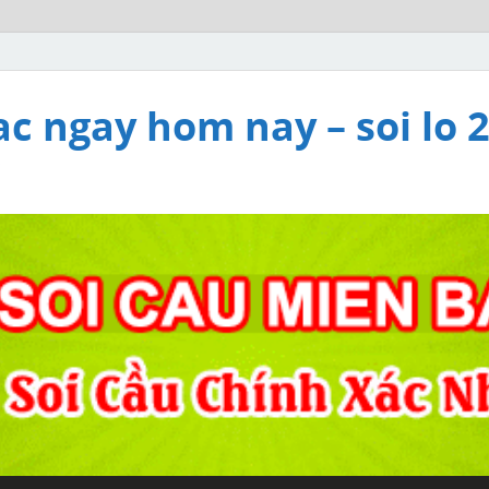
ac ngay hom nay – soi lo 