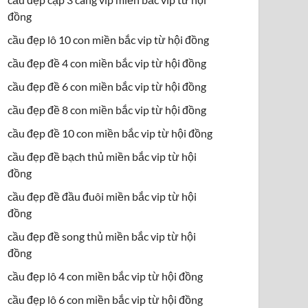
đồng
cầu đẹp lô 10 con miền bắc vip từ hội đồng
cầu đẹp đề 4 con miền bắc vip từ hội đồng
cầu đẹp đề 6 con miền bắc vip từ hội đồng
cầu đẹp đề 8 con miền bắc vip từ hội đồng
cầu đẹp đề 10 con miền bắc vip từ hội đồng
cầu đẹp đề bạch thủ miền bắc vip từ hội
đồng
cầu đẹp đề đầu đuôi miền bắc vip từ hội
đồng
cầu đẹp đề song thủ miền bắc vip từ hội
đồng
cầu đẹp lô 4 con miền bắc vip từ hội đồng
cầu đẹp lô 6 con miền bắc vip từ hội đồng