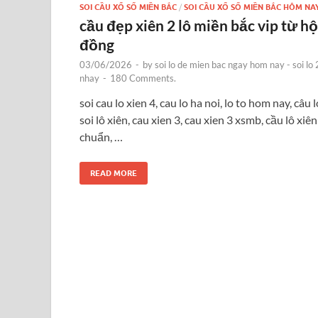
SOI CẦU XỔ SỐ MIỀN BẮC
/
SOI CẦU XỔ SỐ MIỀN BẮC HÔM NA
cầu đẹp xiên 2 lô miền bắc vip từ hộ
đồng
03/06/2026
-
by
soi lo de mien bac ngay hom nay - soi lo 
nhay
-
180 Comments.
soi cau lo xien 4, cau lo ha noi, lo to hom nay, câu l
soi lô xiên, cau xien 3, cau xien 3 xsmb, cầu lô xiên
chuẩn, …
READ MORE