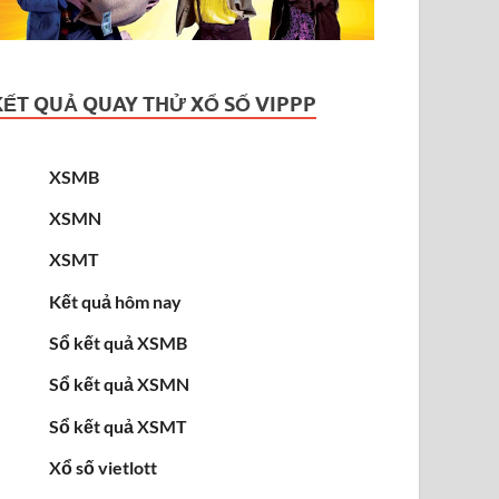
KẾT QUẢ QUAY THỬ XỔ SỐ VIPPP
XSMB
XSMN
XSMT
Kết quả hôm nay
Sổ kết quả XSMB
Sổ kết quả XSMN
Sổ kết quả XSMT
Xổ số vietlott