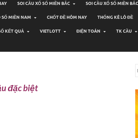
NAY
SOI CẦU XỔ SỐ MIỀN BẮC
SOI CẦU XỔ SỐ MIỀN BẮ
Ổ SỐ MIỀN NAM
CHỐT ĐỀ HÔM NAY
THỐNG KÊ LÔ ĐỀ
SỔ KẾT QUẢ
VIETLOTT
ĐIỆN TOÁN
TK CẦU
ầu đặc biệt