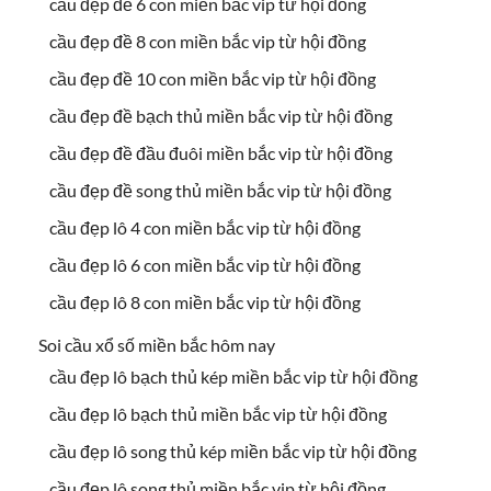
cầu đẹp đề 6 con miền bắc vip từ hội đồng
cầu đẹp đề 8 con miền bắc vip từ hội đồng
cầu đẹp đề 10 con miền bắc vip từ hội đồng
cầu đẹp đề bạch thủ miền bắc vip từ hội đồng
cầu đẹp đề đầu đuôi miền bắc vip từ hội đồng
cầu đẹp đề song thủ miền bắc vip từ hội đồng
cầu đẹp lô 4 con miền bắc vip từ hội đồng
cầu đẹp lô 6 con miền bắc vip từ hội đồng
cầu đẹp lô 8 con miền bắc vip từ hội đồng
Soi cầu xổ số miền bắc hôm nay
cầu đẹp lô bạch thủ kép miền bắc vip từ hội đồng
cầu đẹp lô bạch thủ miền bắc vip từ hội đồng
cầu đẹp lô song thủ kép miền bắc vip từ hội đồng
cầu đẹp lô song thủ miền bắc vip từ hội đồng