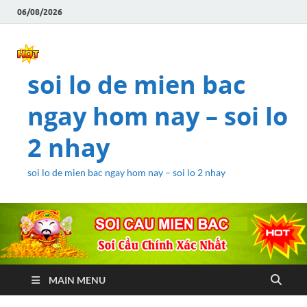
06/08/2026
soi lo de mien bac
ngay hom nay – soi lo
2 nhay
soi lo de mien bac ngay hom nay – soi lo 2 nhay
MAIN MENU