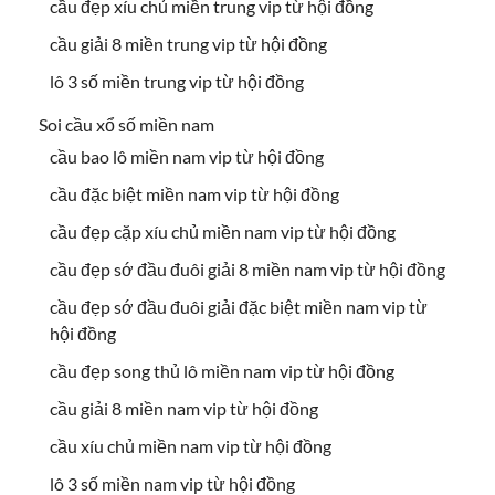
cầu đẹp xíu chủ miền trung vip từ hội đồng
cầu giải 8 miền trung vip từ hội đồng
lô 3 số miền trung vip từ hội đồng
Soi cầu xổ số miền nam
cầu bao lô miền nam vip từ hội đồng
cầu đặc biệt miền nam vip từ hội đồng
cầu đẹp cặp xíu chủ miền nam vip từ hội đồng
cầu đẹp sớ đầu đuôi giải 8 miền nam vip từ hội đồng
cầu đẹp sớ đầu đuôi giải đặc biệt miền nam vip từ
hội đồng
cầu đẹp song thủ lô miền nam vip từ hội đồng
cầu giải 8 miền nam vip từ hội đồng
cầu xíu chủ miền nam vip từ hội đồng
lô 3 số miền nam vip từ hội đồng