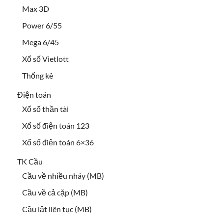
Max 3D
Power 6/55
Mega 6/45
Xổ số Vietlott
Thống kê
Điện toán
Xổ số thần tài
Xổ số điện toán 123
Xổ số điện toán 6×36
TK Cầu
Cầu về nhiều nháy (MB)
Cầu về cả cặp (MB)
Cầu lật liên tục (MB)