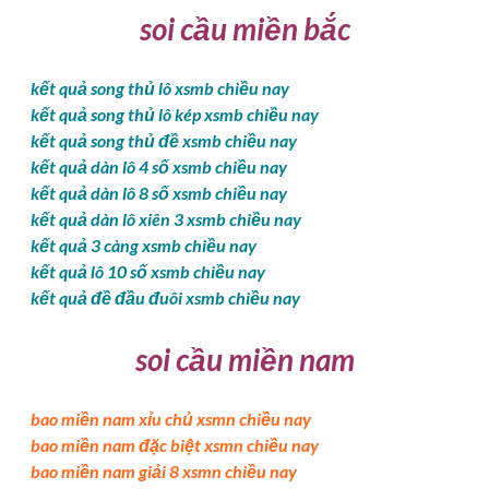
soi cầu miền bắc
kết quả song thủ lô xsmb chiều nay
kết quả song thủ lô kép xsmb chiều nay
kết quả song thủ đề xsmb chiều nay
kết quả dàn lô 4 số xsmb chiều nay
kết quả dàn lô 8 số xsmb chiều nay
kết quả dàn lô xiên 3 xsmb chiều nay
kết quả 3 càng xsmb chiều nay
kết quả lô 10 số xsmb chiều nay
kết quả đề đầu đuôi xsmb chiều nay
soi cầu miền nam
bao miền nam xỉu chủ xsmn chiều nay
bao miền nam đặc biệt xsmn chiều nay
bao miền nam giải 8 xsmn chiều nay