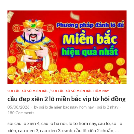
SOI CẦU XỔ SỐ MIỀN BẮC
/
SOI CẦU XỔ SỐ MIỀN BẮC HÔM NAY
cầu đẹp xiên 2 lô miền bắc vip từ hội đồng
05/08/2026
-
by
soi lo de mien bac ngay hom nay - soi lo 2 nhay
-
180 Comments.
soi cau lo xien 4, cau lo ha noi, lo to hom nay, câu lo, soi lô
xiên, cau xien 3, cau xien 3 xsmb, cầu lô xiên 2 chuẩn, …