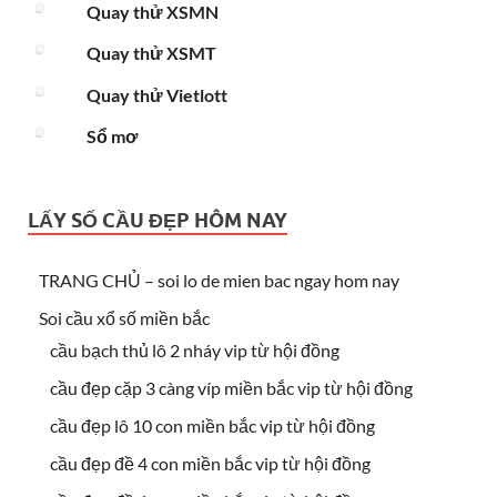
Quay thử XSMN
Quay thử XSMT
Quay thử Vietlott
Sổ mơ
LẤY SỐ CẦU ĐẸP HÔM NAY
TRANG CHỦ – soi lo de mien bac ngay hom nay
Soi cầu xổ số miền bắc
cầu bạch thủ lô 2 nháy vip từ hội đồng
cầu đẹp cặp 3 càng víp miền bắc vip từ hội đồng
cầu đẹp lô 10 con miền bắc vip từ hội đồng
cầu đẹp đề 4 con miền bắc vip từ hội đồng