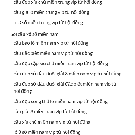
cầu đẹp xíu chủ miền trung vip từ hội đồng
cầu giải 8 miền trung vip từ hội đồng
lô 3 số miền trung vip từ hội đồng
Soi cầu xổ số miền nam
cầu bao lô miền nam vip từ hội đồng
cầu đặc biệt miền nam vip từ hội đồng
cầu đẹp cặp xíu chủ miền nam vip từ hội đồng
cầu đẹp sớ đầu đuôi giải 8 miền nam vip từ hội đồng
cầu đẹp sớ đầu đuôi giải đặc biệt miền nam vip từ
hội đồng
cầu đẹp song thủ lô miền nam vip từ hội đồng
cầu giải 8 miền nam vip từ hội đồng
cầu xíu chủ miền nam vip từ hội đồng
lô 3 số miền nam vip từ hội đồng