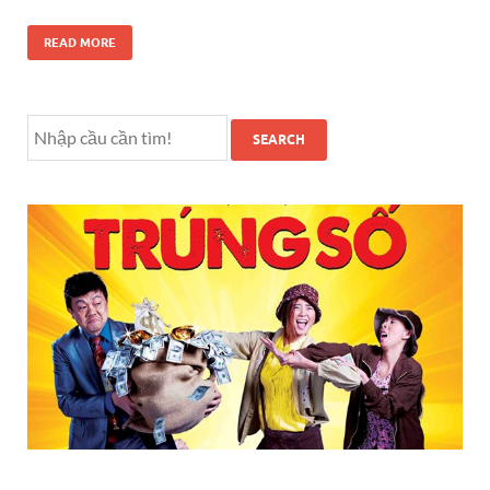
READ MORE
SEARCH