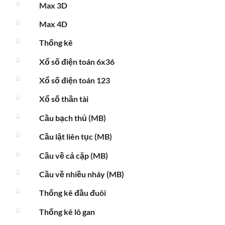
Max 3D
Max 4D
Thống kê
Xổ số điện toán 6x36
Xổ số điện toán 123
Xổ số thần tài
Cầu bạch thủ (MB)
Cầu lật liên tục (MB)
Cầu về cả cặp (MB)
Cầu về nhiều nháy (MB)
Thống kê đầu đuôi
Thống kê lô gan