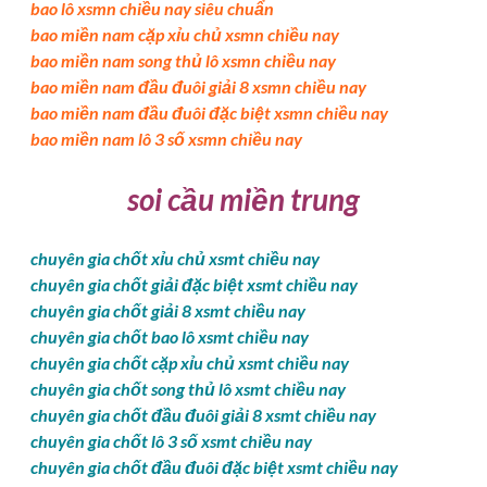
bao lô xsmn chiều nay siêu chuẩn
bao miền nam cặp xỉu chủ xsmn chiều nay
bao miền nam song thủ lô xsmn chiều nay
bao miền nam đầu đuôi giải 8 xsmn chiều nay
bao miền nam đầu đuôi đặc biệt xsmn chiều nay
bao miền nam lô 3 số xsmn chiều nay
soi cầu miền trung
chuyên gia chốt xỉu chủ xsmt chiều nay
chuyên gia chốt giải đặc biệt xsmt chiều nay
chuyên gia chốt giải 8 xsmt chiều nay
chuyên gia chốt bao lô xsmt chiều nay
chuyên gia chốt cặp xỉu chủ xsmt chiều nay
chuyên gia chốt song thủ lô xsmt chiều nay
chuyên gia chốt đầu đuôi giải 8 xsmt chiều nay
chuyên gia chốt lô 3 số xsmt chiều nay
chuyên gia chốt đầu đuôi đặc biệt xsmt chiều nay