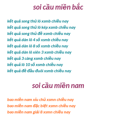
soi cầu miền bắc
kết quả song thủ lô xsmb chiều nay
kết quả song thủ lô kép xsmb chiều nay
kết quả song thủ đề xsmb chiều nay
kết quả dàn lô 4 số xsmb chiều nay
kết quả dàn lô 8 số xsmb chiều nay
kết quả dàn lô xiên 3 xsmb chiều nay
kết quả 3 càng xsmb chiều nay
kết quả lô 10 số xsmb chiều nay
kết quả đề đầu đuôi xsmb chiều nay
soi cầu miền nam
bao miền nam xỉu chủ xsmn chiều nay
bao miền nam đặc biệt xsmn chiều nay
bao miền nam giải 8 xsmn chiều nay