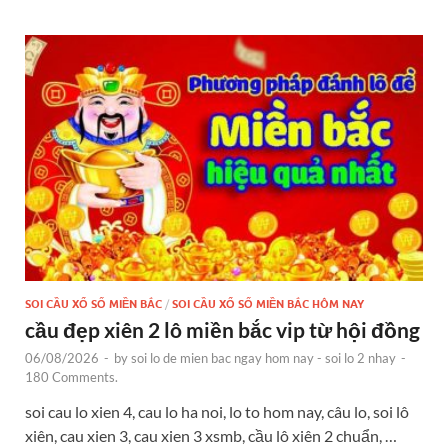
SOI CẦU XỔ SỐ MIỀN BẮC
/
SOI CẦU XỔ SỐ MIỀN BẮC HÔM NAY
cầu đẹp xiên 2 lô miền bắc vip từ hội đồng
06/08/2026
-
by
soi lo de mien bac ngay hom nay - soi lo 2 nhay
-
180 Comments.
soi cau lo xien 4, cau lo ha noi, lo to hom nay, câu lo, soi lô
xiên, cau xien 3, cau xien 3 xsmb, cầu lô xiên 2 chuẩn, …