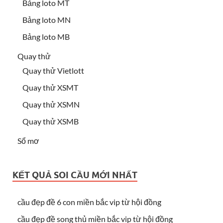
Bảng loto MT
Bảng loto MN
Bảng loto MB
Quay thử
Quay thử Vietlott
Quay thử XSMT
Quay thử XSMN
Quay thử XSMB
Sổ mơ
KẾT QUẢ SOI CẦU MỚI NHẤT
cầu đẹp đề 6 con miền bắc vip từ hội đồng
cầu đẹp đề song thủ miền bắc vip từ hội đồng