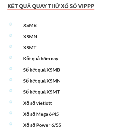
KẾT QUẢ QUAY THỬ XỔ SỐ VIPPP
XSMB
XSMN
XSMT
Kết quả hôm nay
Sổ kết quả XSMB
Sổ kết quả XSMN
Sổ kết quả XSMT
Xổ số vietlott
Xổ số Mega 6/45
Xổ số Power 6/55