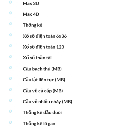
Max 3D
Max 4D
Thống kê
Xổ số điện toán 6x36
Xổ số điện toán 123
Xổ số thần tài
Cầu bạch thủ (MB)
Cầu lật liên tục (MB)
Cầu về cả cặp (MB)
Cầu về nhiều nháy (MB)
Thống kê đầu đuôi
Thống kê lô gan