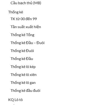
Cầu bạch thủ (MB)
Thống kê
TK từ 00 đến 99
Tần suất xuất hiện
Thống kê Tổng
Thống kê Đầu – Đuôi
Thống kê Đuôi
Thống kê Đầu
Thống kê lô kép
Thống kê lô xiên
Thống kê lô gan
Thống kê đầu đuôi
KQ Lô tô