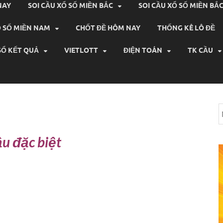
NAY
SOI CẦU XỔ SỐ MIỀN BẮC
SOI CẦU XỔ SỐ MIỀN BẮ
Ổ SỐ MIỀN NAM
CHỐT ĐỀ HÔM NAY
THỐNG KÊ LÔ ĐỀ
SỔ KẾT QUẢ
VIETLOTT
ĐIỆN TOÁN
TK CẦU
ầu đặc biệt