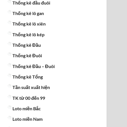
Thống kê đầu đuôi
Thống kê lô gan
Thống kê lô xiên
Thống kê lô kép
Thống kê Đầu
Thống kê Đuôi
Thống kê Đầu – Đuôi
Thống kê Tổng
Tần suất xuất hiện
TK từ 00 đến 99
Loto miền Bắc
Loto miền Nam