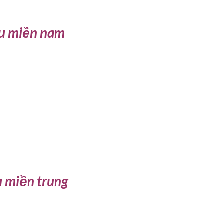
ầu miền nam
u miền trung