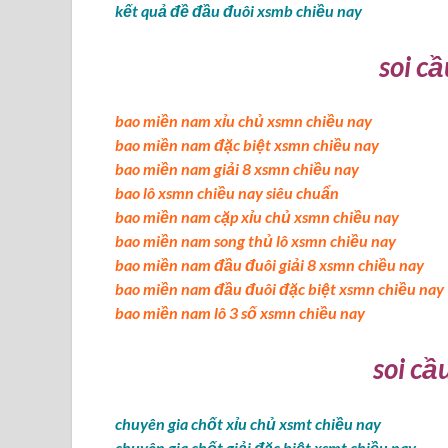
kết quả đề đầu đuôi xsmb chiều nay
soi c
bao miền nam xỉu chủ xsmn chiều nay
bao miền nam đặc biệt xsmn chiều nay
bao miền nam giải 8 xsmn chiều nay
bao lô xsmn chiều nay siêu chuẩn
bao miền nam cặp xỉu chủ xsmn chiều nay
bao miền nam song thủ lô xsmn chiều nay
bao miền nam đầu đuôi giải 8 xsmn chiều nay
bao miền nam đầu đuôi đặc biệt xsmn chiều nay
bao miền nam lô 3 số xsmn chiều nay
soi cầ
chuyên gia chốt xỉu chủ xsmt chiều nay
chuyên gia chốt giải đặc biệt xsmt chiều nay