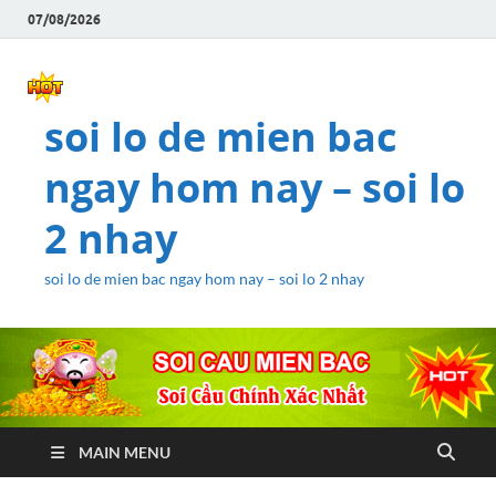
07/08/2026
soi lo de mien bac
ngay hom nay – soi lo
2 nhay
soi lo de mien bac ngay hom nay – soi lo 2 nhay
MAIN MENU