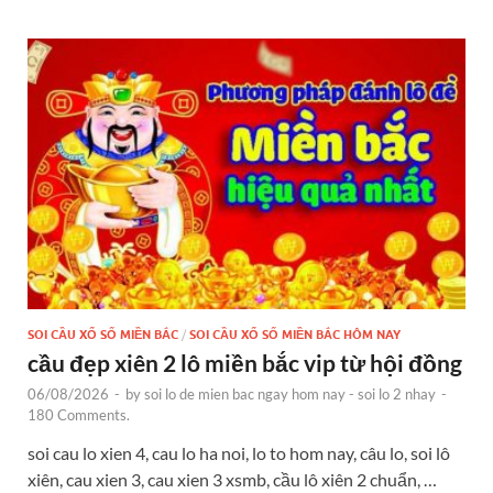
SOI CẦU XỔ SỐ MIỀN BẮC
/
SOI CẦU XỔ SỐ MIỀN BẮC HÔM NAY
cầu đẹp xiên 2 lô miền bắc vip từ hội đồng
06/08/2026
-
by
soi lo de mien bac ngay hom nay - soi lo 2 nhay
-
180 Comments.
soi cau lo xien 4, cau lo ha noi, lo to hom nay, câu lo, soi lô
xiên, cau xien 3, cau xien 3 xsmb, cầu lô xiên 2 chuẩn, …