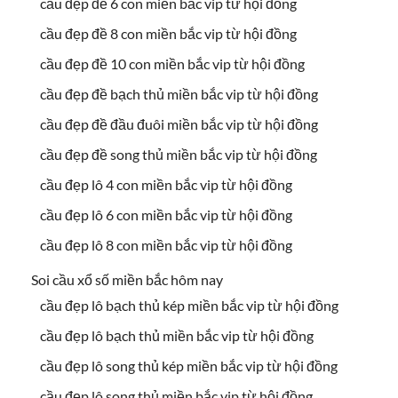
cầu đẹp đề 6 con miền bắc vip từ hội đồng
cầu đẹp đề 8 con miền bắc vip từ hội đồng
cầu đẹp đề 10 con miền bắc vip từ hội đồng
cầu đẹp đề bạch thủ miền bắc vip từ hội đồng
cầu đẹp đề đầu đuôi miền bắc vip từ hội đồng
cầu đẹp đề song thủ miền bắc vip từ hội đồng
cầu đẹp lô 4 con miền bắc vip từ hội đồng
cầu đẹp lô 6 con miền bắc vip từ hội đồng
cầu đẹp lô 8 con miền bắc vip từ hội đồng
Soi cầu xổ số miền bắc hôm nay
cầu đẹp lô bạch thủ kép miền bắc vip từ hội đồng
cầu đẹp lô bạch thủ miền bắc vip từ hội đồng
cầu đẹp lô song thủ kép miền bắc vip từ hội đồng
cầu đẹp lô song thủ miền bắc vip từ hội đồng