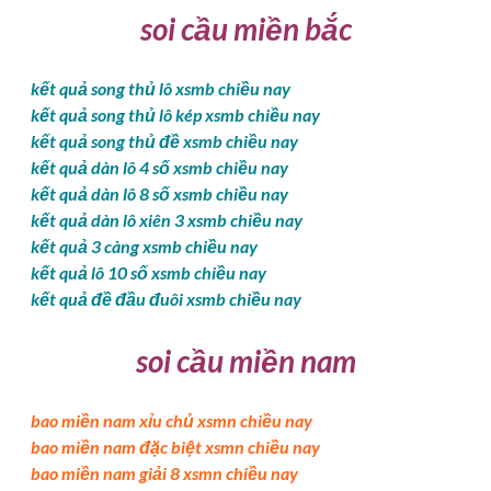
soi cầu miền bắc
kết quả song thủ lô xsmb chiều nay
kết quả song thủ lô kép xsmb chiều nay
kết quả song thủ đề xsmb chiều nay
kết quả dàn lô 4 số xsmb chiều nay
kết quả dàn lô 8 số xsmb chiều nay
kết quả dàn lô xiên 3 xsmb chiều nay
kết quả 3 càng xsmb chiều nay
kết quả lô 10 số xsmb chiều nay
kết quả đề đầu đuôi xsmb chiều nay
soi cầu miền nam
bao miền nam xỉu chủ xsmn chiều nay
bao miền nam đặc biệt xsmn chiều nay
bao miền nam giải 8 xsmn chiều nay