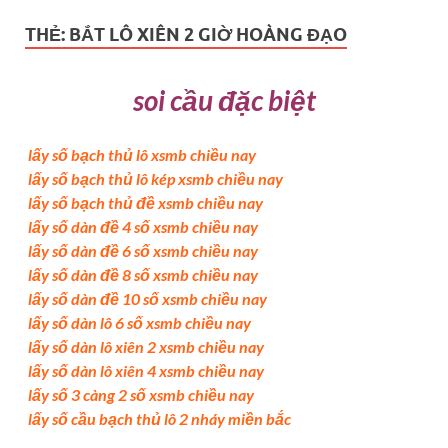
THẺ:
BẮT LÔ XIÊN 2 GIỜ HOÀNG ĐẠO
soi cầu đặc biệt
lấy số bạch thủ lô xsmb chiều nay
lấy số bạch thủ lô kép xsmb chiều nay
lấy số bạch thủ đề xsmb chiều nay
lấy số dàn đề 4 số xsmb chiều nay
lấy số dàn đề 6 số xsmb chiều nay
lấy số dàn đề 8 số xsmb chiều nay
lấy số dàn đề 10 số xsmb chiều nay
lấy số dàn lô 6 số xsmb chiều nay
lấy số dàn lô xiên 2 xsmb chiều nay
lấy số dàn lô xiên 4 xsmb chiều nay
lấy số 3 càng 2 số xsmb chiều nay
lấy số cầu bạch thủ lô 2 nháy miền bắc