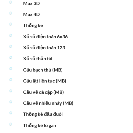
Max 3D
Max 4D
Thống kê
Xổ số điện toán 6x36
Xổ số điện toán 123
Xổ số thần tài
Cầu bạch thủ (MB)
Cầu lật liên tục (MB)
Cầu về cả cặp (MB)
Cầu về nhiều nháy (MB)
Thống kê đầu đuôi
Thống kê lô gan