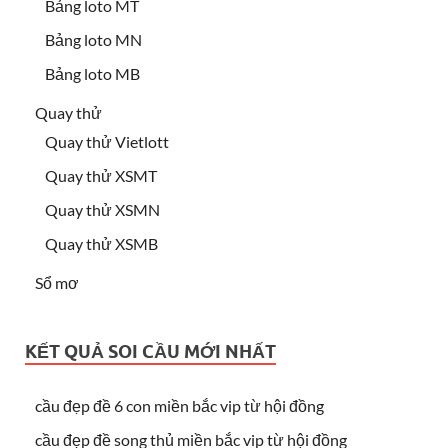
Bảng loto MT
Bảng loto MN
Bảng loto MB
Quay thử
Quay thử Vietlott
Quay thử XSMT
Quay thử XSMN
Quay thử XSMB
Sổ mơ
KẾT QUẢ SOI CẦU MỚI NHẤT
cầu đẹp đề 6 con miền bắc vip từ hội đồng
cầu đẹp đề song thủ miền bắc vip từ hội đồng