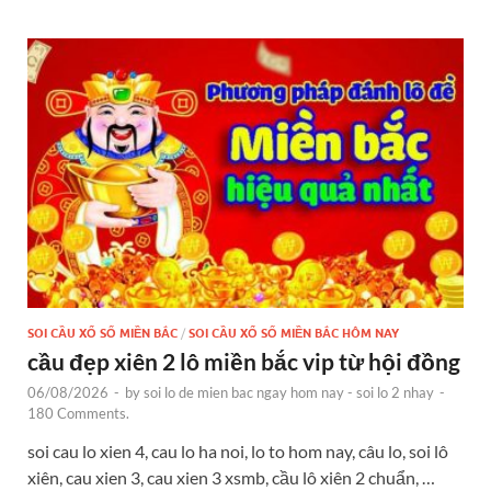
SOI CẦU XỔ SỐ MIỀN BẮC
/
SOI CẦU XỔ SỐ MIỀN BẮC HÔM NAY
cầu đẹp xiên 2 lô miền bắc vip từ hội đồng
06/08/2026
-
by
soi lo de mien bac ngay hom nay - soi lo 2 nhay
-
180 Comments.
soi cau lo xien 4, cau lo ha noi, lo to hom nay, câu lo, soi lô
xiên, cau xien 3, cau xien 3 xsmb, cầu lô xiên 2 chuẩn, …