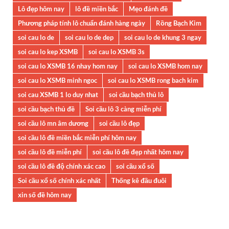
Lô đẹp hôm nay
lô đề miền bắc
Mẹo đánh đề
Phương pháp tính lô chuẩn đánh hàng ngày
Rồng Bạch Kim
soi cau lo de
soi cau lo de dep
soi cau lo de khung 3 ngay
soi cau lo kep XSMB
soi cau lo XSMB 3s
soi cau lo XSMB 16 nhay hom nay
soi cau lo XSMB hom nay
soi cau lo XSMB minh ngoc
soi cau lo XSMB rong bach kim
soi cau XSMB 1 lo duy nhat
soi cầu bạch thủ lô
soi cầu bạch thủ đề
Soi cầu lô 3 càng miễn phí
soi cầu lô mn âm dương
soi cầu lô đẹp
soi cầu lô đề miền bắc miễn phí hôm nay
soi cầu lô đề miễn phí
soi cầu lô đề đẹp nhất hôm nay
soi cầu lô đề độ chính xác cao
soi cầu xổ số
Soi cầu xổ số chính xác nhất
Thống kê đầu đuôi
xin số đề hôm nay