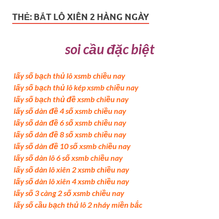
THẺ:
BẮT LÔ XIÊN 2 HÀNG NGÀY
soi cầu đặc biệt
lấy số bạch thủ lô xsmb chiều nay
lấy số bạch thủ lô kép xsmb chiều nay
lấy số bạch thủ đề xsmb chiều nay
lấy số dàn đề 4 số xsmb chiều nay
lấy số dàn đề 6 số xsmb chiều nay
lấy số dàn đề 8 số xsmb chiều nay
lấy số dàn đề 10 số xsmb chiều nay
lấy số dàn lô 6 số xsmb chiều nay
lấy số dàn lô xiên 2 xsmb chiều nay
lấy số dàn lô xiên 4 xsmb chiều nay
lấy số 3 càng 2 số xsmb chiều nay
lấy số cầu bạch thủ lô 2 nháy miền bắc