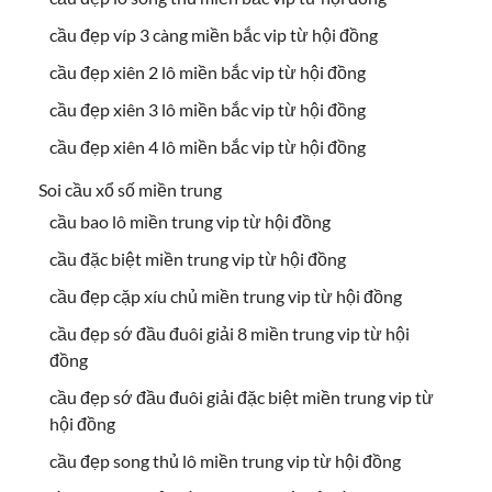
cầu đẹp víp 3 càng miền bắc vip từ hội đồng
cầu đẹp xiên 2 lô miền bắc vip từ hội đồng
cầu đẹp xiên 3 lô miền bắc vip từ hội đồng
cầu đẹp xiên 4 lô miền bắc vip từ hội đồng
Soi cầu xổ số miền trung
cầu bao lô miền trung vip từ hội đồng
cầu đặc biệt miền trung vip từ hội đồng
cầu đẹp cặp xíu chủ miền trung vip từ hội đồng
cầu đẹp sớ đầu đuôi giải 8 miền trung vip từ hội
đồng
cầu đẹp sớ đầu đuôi giải đặc biệt miền trung vip từ
hội đồng
cầu đẹp song thủ lô miền trung vip từ hội đồng