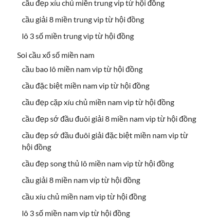
cầu đẹp xíu chủ miền trung vip từ hội đồng
cầu giải 8 miền trung vip từ hội đồng
lô 3 số miền trung vip từ hội đồng
Soi cầu xổ số miền nam
cầu bao lô miền nam vip từ hội đồng
cầu đặc biệt miền nam vip từ hội đồng
cầu đẹp cặp xíu chủ miền nam vip từ hội đồng
cầu đẹp sớ đầu đuôi giải 8 miền nam vip từ hội đồng
cầu đẹp sớ đầu đuôi giải đặc biệt miền nam vip từ
hội đồng
cầu đẹp song thủ lô miền nam vip từ hội đồng
cầu giải 8 miền nam vip từ hội đồng
cầu xíu chủ miền nam vip từ hội đồng
lô 3 số miền nam vip từ hội đồng