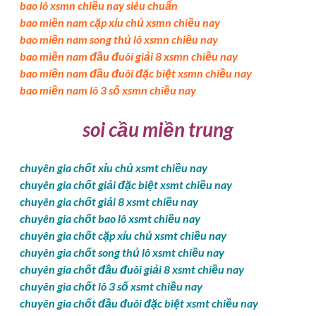
bao lô xsmn chiều nay siêu chuẩn
bao miền nam cặp xỉu chủ xsmn chiều nay
bao miền nam song thủ lô xsmn chiều nay
bao miền nam đầu đuôi giải 8 xsmn chiều nay
bao miền nam đầu đuôi đặc biệt xsmn chiều nay
bao miền nam lô 3 số xsmn chiều nay
soi cầu miền trung
chuyên gia chốt xỉu chủ xsmt chiều nay
chuyên gia chốt giải đặc biệt xsmt chiều nay
chuyên gia chốt giải 8 xsmt chiều nay
chuyên gia chốt bao lô xsmt chiều nay
chuyên gia chốt cặp xỉu chủ xsmt chiều nay
chuyên gia chốt song thủ lô xsmt chiều nay
chuyên gia chốt đầu đuôi giải 8 xsmt chiều nay
chuyên gia chốt lô 3 số xsmt chiều nay
chuyên gia chốt đầu đuôi đặc biệt xsmt chiều nay