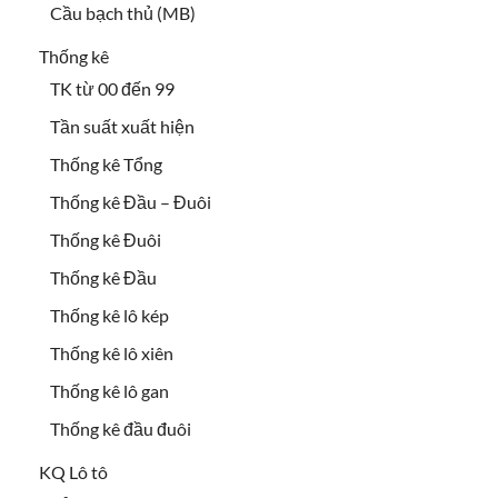
Cầu bạch thủ (MB)
Thống kê
TK từ 00 đến 99
Tần suất xuất hiện
Thống kê Tổng
Thống kê Đầu – Đuôi
Thống kê Đuôi
Thống kê Đầu
Thống kê lô kép
Thống kê lô xiên
Thống kê lô gan
Thống kê đầu đuôi
KQ Lô tô