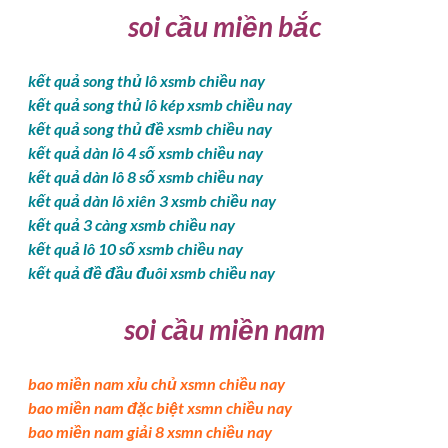
soi cầu miền bắc
kết quả song thủ lô xsmb chiều nay
kết quả song thủ lô kép xsmb chiều nay
kết quả song thủ đề xsmb chiều nay
kết quả dàn lô 4 số xsmb chiều nay
kết quả dàn lô 8 số xsmb chiều nay
kết quả dàn lô xiên 3 xsmb chiều nay
kết quả 3 càng xsmb chiều nay
kết quả lô 10 số xsmb chiều nay
kết quả đề đầu đuôi xsmb chiều nay
soi cầu miền nam
bao miền nam xỉu chủ xsmn chiều nay
bao miền nam đặc biệt xsmn chiều nay
bao miền nam giải 8 xsmn chiều nay