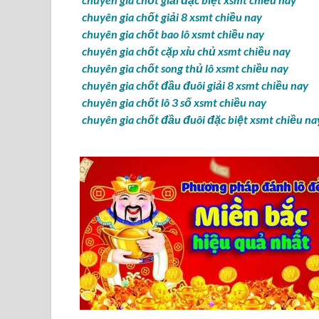
chuyên gia chốt giải 8 xsmt chiều nay
chuyên gia chốt bao lô xsmt chiều nay
chuyên gia chốt cặp xỉu chủ xsmt chiều nay
chuyên gia chốt song thủ lô xsmt chiều nay
chuyên gia chốt đầu đuôi giải 8 xsmt chiều nay
chuyên gia chốt lô 3 số xsmt chiều nay
chuyên gia chốt đầu đuôi đặc biệt xsmt chiều na