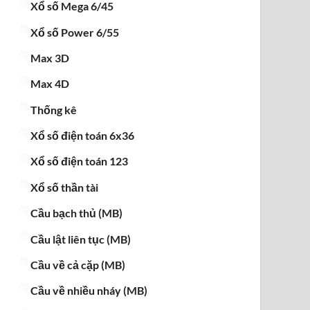
Xổ số Mega 6/45
Xổ số Power 6/55
Max 3D
Max 4D
Thống kê
Xổ số điện toán 6x36
Xổ số điện toán 123
Xổ số thần tài
Cầu bạch thủ (MB)
Cầu lật liên tục (MB)
Cầu về cả cặp (MB)
Cầu về nhiều nháy (MB)