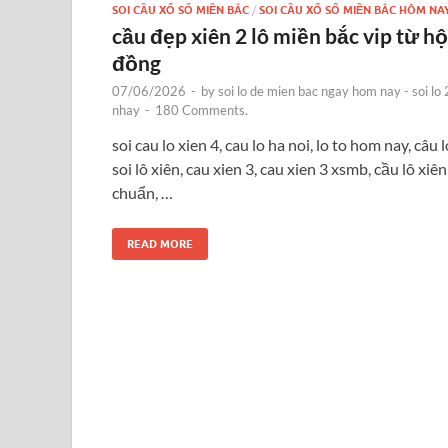
SOI CẦU XỔ SỐ MIỀN BẮC
/
SOI CẦU XỔ SỐ MIỀN BẮC HÔM NA
cầu đẹp xiên 2 lô miền bắc vip từ hộ
đồng
07/06/2026
-
by
soi lo de mien bac ngay hom nay - soi lo 
nhay
-
180 Comments.
soi cau lo xien 4, cau lo ha noi, lo to hom nay, câu l
soi lô xiên, cau xien 3, cau xien 3 xsmb, cầu lô xiên
chuẩn, …
READ MORE