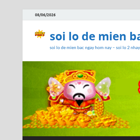
08/06/2026
soi lo de mien b
soi lo de mien bac ngay hom nay – soi lo 2 nhay