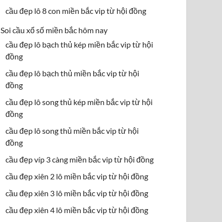
cầu đẹp lô 8 con miền bắc vip từ hội đồng
Soi cầu xổ số miền bắc hôm nay
cầu đẹp lô bạch thủ kép miền bắc vip từ hội
đồng
cầu đẹp lô bạch thủ miền bắc vip từ hội
đồng
cầu đẹp lô song thủ kép miền bắc vip từ hội
đồng
cầu đẹp lô song thủ miền bắc vip từ hội
đồng
cầu đẹp víp 3 càng miền bắc vip từ hội đồng
cầu đẹp xiên 2 lô miền bắc vip từ hội đồng
cầu đẹp xiên 3 lô miền bắc vip từ hội đồng
cầu đẹp xiên 4 lô miền bắc vip từ hội đồng