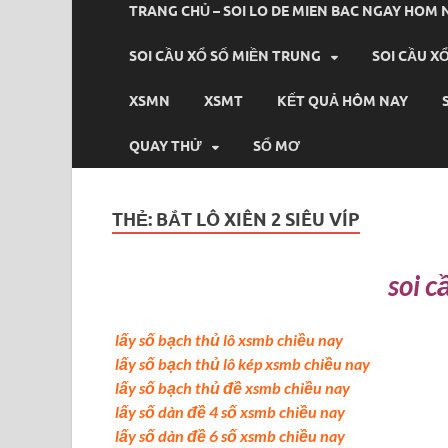
TRANG CHỦ – SOI LO DE MIEN BAC NGAY HOM 
SOI CẦU XỔ SỐ MIỀN TRUNG
SOI CẦU X
XSMN
XSMT
KẾT QUẢ HÔM NAY
QUAY THỬ
SỔ MƠ
THẺ:
BẮT LÔ XIÊN 2 SIÊU VÍP
soi c
lấy số bạch thủ lô xsmb chiều nay
lấy số bạch thủ lô kép xsmb chiều nay
lấy số bạch thủ đề xsmb chiều nay
lấy số dàn đề 4 số xsmb chiều nay
lấy số dàn đề 6 số xsmb chiều nay