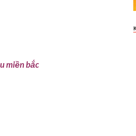
ầu miền bắc