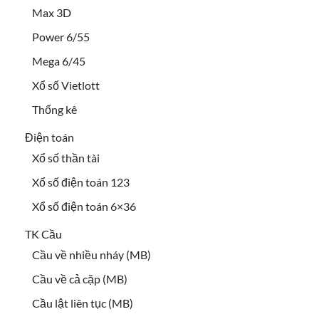
Max 3D
Power 6/55
Mega 6/45
Xổ số Vietlott
Thống kê
Điện toán
Xổ số thần tài
Xổ số điện toán 123
Xổ số điện toán 6×36
TK Cầu
Cầu về nhiều nháy (MB)
Cầu về cả cặp (MB)
Cầu lật liên tục (MB)