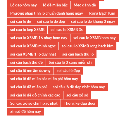
Lô đẹp hôm nay
lô đề miền bắc
Mẹo đánh đề
Phương pháp tính lô chuẩn đánh hàng ngày
Rồng Bạch Kim
soi cau lo de
soi cau lo de dep
soi cau lo de khung 3 ngay
soi cau lo kep XSMB
soi cau lo XSMB 3s
soi cau lo XSMB 16 nhay hom nay
soi cau lo XSMB hom nay
soi cau lo XSMB minh ngoc
soi cau lo XSMB rong bach kim
soi cau XSMB 1 lo duy nhat
soi cầu bạch thủ lô
soi cầu bạch thủ đề
Soi cầu lô 3 càng miễn phí
soi cầu lô mn âm dương
soi cầu lô đẹp
soi cầu lô đề miền bắc miễn phí hôm nay
soi cầu lô đề miễn phí
soi cầu lô đề đẹp nhất hôm nay
soi cầu lô đề độ chính xác cao
soi cầu xổ số
Soi cầu xổ số chính xác nhất
Thống kê đầu đuôi
xin số đề hôm nay