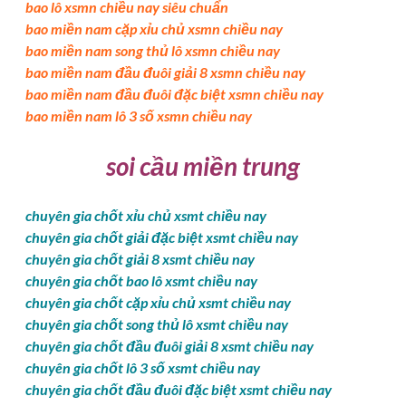
bao lô xsmn chiều nay siêu chuẩn
bao miền nam cặp xỉu chủ xsmn chiều nay
bao miền nam song thủ lô xsmn chiều nay
bao miền nam đầu đuôi giải 8 xsmn chiều nay
bao miền nam đầu đuôi đặc biệt xsmn chiều nay
bao miền nam lô 3 số xsmn chiều nay
soi cầu miền trung
chuyên gia chốt xỉu chủ xsmt chiều nay
chuyên gia chốt giải đặc biệt xsmt chiều nay
chuyên gia chốt giải 8 xsmt chiều nay
chuyên gia chốt bao lô xsmt chiều nay
chuyên gia chốt cặp xỉu chủ xsmt chiều nay
chuyên gia chốt song thủ lô xsmt chiều nay
chuyên gia chốt đầu đuôi giải 8 xsmt chiều nay
chuyên gia chốt lô 3 số xsmt chiều nay
chuyên gia chốt đầu đuôi đặc biệt xsmt chiều nay