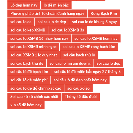
Lô đẹp hôm nay
lô đề miền bắc
Phương pháp tính lô chuẩn đánh hàng ngày
Rồng Bạch Kim
soi cau lo de
soi cau lo de dep
soi cau lo de khung 3 ngay
soi cau lo kep XSMB
soi cau lo XSMB 3s
soi cau lo XSMB 16 nhay hom nay
soi cau lo XSMB hom nay
soi cau lo XSMB minh ngoc
soi cau lo XSMB rong bach kim
soi cau XSMB 1 lo duy nhat
soi cầu bạch thủ lô
soi cầu bạch thủ đề
soi cầu lô mn âm dương
soi cầu lô đẹp
soi cầu lô đề bạch kim
soi cầu lô đề miền bắc ngày 27 tháng 5
soi cầu lô đề miễn phí
soi cầu lô đề đẹp nhất hôm nay
soi cầu lô đề độ chính xác cao
soi cầu xổ số
Soi cầu xổ số chính xác nhất
Thống kê đầu đuôi
xin số đề hôm nay