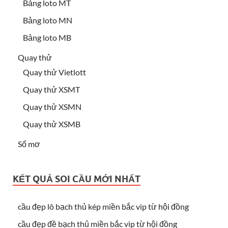
Bảng loto MT
Bảng loto MN
Bảng loto MB
Quay thử
Quay thử Vietlott
Quay thử XSMT
Quay thử XSMN
Quay thử XSMB
Sổ mơ
KẾT QUẢ SOI CẦU MỚI NHẤT
cầu đẹp lô bạch thủ kép miền bắc vip từ hội đồng
cầu đẹp đề bạch thủ miền bắc vip từ hội đồng