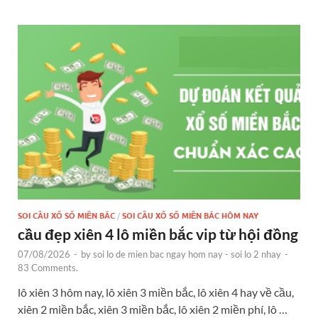
SOI CẦU XỔ SỐ MIỀN BẮC
/
SOI CẦU XỔ SỐ MIỀN BẮC HÔM NAY
cầu đẹp xiên 4 lô miền bắc vip từ hội đồng
07/08/2026
-
by
soi lo de mien bac ngay hom nay - soi lo 2 nhay
-
83 Comments.
lô xiên 3 hôm nay, lô xiên 3 miền bắc, lô xiên 4 hay về cầu,
xiên 2 miền bắc, xiên 3 miền bắc, lô xiên 2 miền phí, lô …