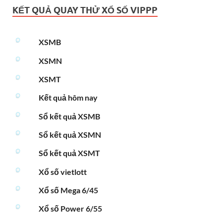
KẾT QUẢ QUAY THỬ XỔ SỐ VIPPP
XSMB
XSMN
XSMT
Kết quả hôm nay
Sổ kết quả XSMB
Sổ kết quả XSMN
Sổ kết quả XSMT
Xổ số vietlott
Xổ số Mega 6/45
Xổ số Power 6/55