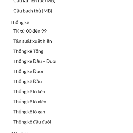
Cầu lật liên tục (MB)
Cầu bạch thủ (MB)
Thống kê
TK từ 00 đến 99
Tần suất xuất hiện
Thống kê Tổng
Thống kê Đầu – Đuôi
Thống kê Đuôi
Thống kê Đầu
Thống kê lô kép
Thống kê lô xiên
Thống kê lô gan
Thống kê đầu đuôi