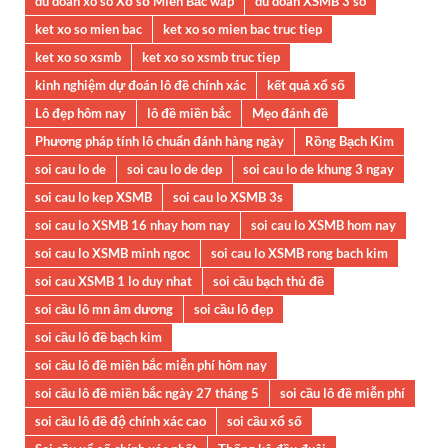
du doan xo so Xổ số Miền Bắc wap
du doan XSMB 3 so
ket xo so mien bac
ket xo so mien bac truc tiep
ket xo so xsmb
ket xo so xsmb truc tiep
kinh nghiệm dự đoán lô đề chính xác
kết quả xổ số
Lô đẹp hôm nay
lô đề miền bắc
Mẹo đánh đề
Phương pháp tính lô chuẩn đánh hàng ngày
Rồng Bạch Kim
soi cau lo de
soi cau lo de dep
soi cau lo de khung 3 ngay
soi cau lo kep XSMB
soi cau lo XSMB 3s
soi cau lo XSMB 16 nhay hom nay
soi cau lo XSMB hom nay
soi cau lo XSMB minh ngoc
soi cau lo XSMB rong bach kim
soi cau XSMB 1 lo duy nhat
soi cầu bạch thủ đề
soi cầu lô mn âm dương
soi cầu lô đẹp
soi cầu lô đề bạch kim
soi cầu lô đề miền bắc miễn phí hôm nay
soi cầu lô đề miền bắc ngày 27 tháng 5
soi cầu lô đề miễn phí
soi cầu lô đề độ chính xác cao
soi cầu xổ số