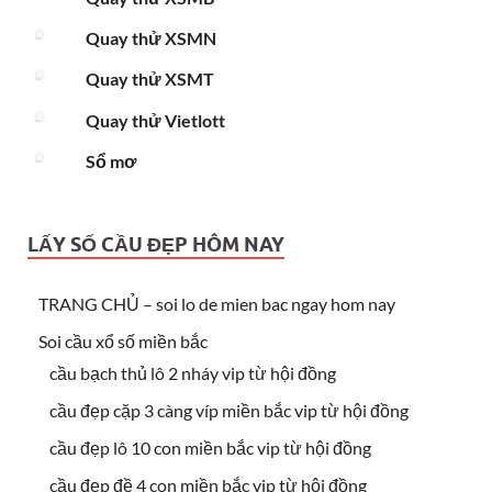
Quay thử XSMN
Quay thử XSMT
Quay thử Vietlott
Sổ mơ
LẤY SỐ CẦU ĐẸP HÔM NAY
TRANG CHỦ – soi lo de mien bac ngay hom nay
Soi cầu xổ số miền bắc
cầu bạch thủ lô 2 nháy vip từ hội đồng
cầu đẹp cặp 3 càng víp miền bắc vip từ hội đồng
cầu đẹp lô 10 con miền bắc vip từ hội đồng
cầu đẹp đề 4 con miền bắc vip từ hội đồng