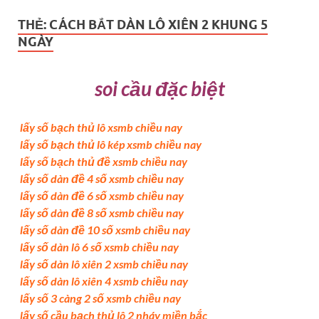
THẺ:
CÁCH BẮT DÀN LÔ XIÊN 2 KHUNG 5
NGÀY
soi cầu đặc biệt
lấy số bạch thủ lô xsmb chiều nay
lấy số bạch thủ lô kép xsmb chiều nay
lấy số bạch thủ đề xsmb chiều nay
lấy số dàn đề 4 số xsmb chiều nay
lấy số dàn đề 6 số xsmb chiều nay
lấy số dàn đề 8 số xsmb chiều nay
lấy số dàn đề 10 số xsmb chiều nay
lấy số dàn lô 6 số xsmb chiều nay
lấy số dàn lô xiên 2 xsmb chiều nay
lấy số dàn lô xiên 4 xsmb chiều nay
lấy số 3 càng 2 số xsmb chiều nay
lấy số cầu bạch thủ lô 2 nháy miền bắc