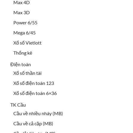
Max 4D
Max 3D
Power 6/55
Mega 6/45
Xổ số Vietlott
Thống kê
Điện toán
Xổ số thần tài
Xổ số điện toán 123
Xổ số điện toán 6×36
TK Cầu
Cầu về nhiều nháy (MB)
Cầu về cả cặp (MB)