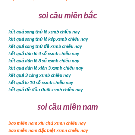
soi cầu miền bắc
kết quả song thủ lô xsmb chiều nay
kết quả song thủ lô kép xsmb chiều nay
kết quả song thủ đề xsmb chiều nay
kết quả dàn lô 4 số xsmb chiều nay
kết quả dàn lô 8 số xsmb chiều nay
kết quả dàn lô xiên 3 xsmb chiều nay
kết quả 3 càng xsmb chiều nay
kết quả lô 10 số xsmb chiều nay
kết quả đề đầu đuôi xsmb chiều nay
soi cầu miền nam
bao miền nam xỉu chủ xsmn chiều nay
bao miền nam đặc biệt xsmn chiều nay