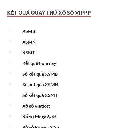
KẾT QUẢ QUAY THỬ XỔ SỐ VIPPP
XSMB
XSMN
XSMT
Kết quả hôm nay
Sổ kết quả XSMB
Sổ kết quả XSMN
Sổ kết quả XSMT
Xổ số vietlott
Xổ số Mega 6/45
Xổ số Power 6/55