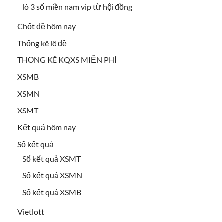
lô 3 số miền nam vip từ hội đồng
Chốt đề hôm nay
Thống kê lô đề
THỐNG KÊ KQXS MIỄN PHÍ
XSMB
XSMN
XSMT
Kết quả hôm nay
Sổ kết quả
Sổ kết quả XSMT
Sổ kết quả XSMN
Sổ kết quả XSMB
Vietlott