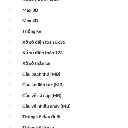
Max 3D
Max 4D
Thống kê
Xổ số điện toán 6x36
Xổ số điện toán 123
Xổ số thần tài
Cầu bạch thủ (MB)
Cầu lật liên tục (MB)
Cầu về cả cặp (MB)
Cầu về nhiều nháy (MB)
Thống kê đầu đuôi
Thống kê lô gan