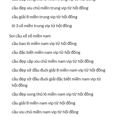
cầu đẹp xíu chủ miền trung vip từ hội đồng
cầu giải 8 miền trung vip từ hội đồng
lô 3 số miền trung vip từ hội đồng
Soi cầu xổ số miền nam
cầu bao lô miền nam vip từ hội đồng
cầu đặc biệt miền nam vip từ hội đồng
cầu đẹp cặp xíu chủ miền nam vip từ hội đồng
cầu đẹp sớ đầu đuôi giải 8 miền nam vip từ hội đồng
cầu đẹp sớ đầu đuôi giải đặc biệt miền nam vip từ
hội đồng
cầu đẹp song thủ lô miền nam vip từ hội đồng
cầu giải 8 miền nam vip từ hội đồng
cầu xíu chủ miền nam vip từ hội đồng