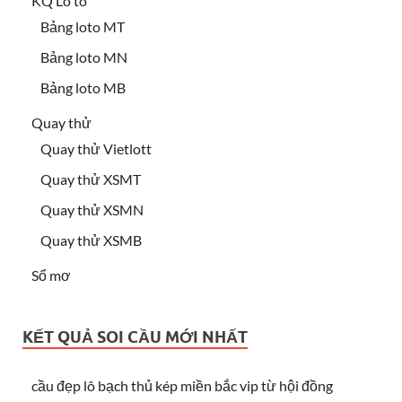
KQ Lô tô
Bảng loto MT
Bảng loto MN
Bảng loto MB
Quay thử
Quay thử Vietlott
Quay thử XSMT
Quay thử XSMN
Quay thử XSMB
Sổ mơ
KẾT QUẢ SOI CẦU MỚI NHẤT
cầu đẹp lô bạch thủ kép miền bắc vip từ hội đồng