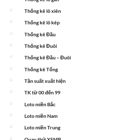
Thống kê lô xiên
Thống kê lô kép
Thống kê Đầu
Thống kê Đuôi
Thống kê Đầu – Đuôi
Thống kê Tổng
Tần suất xuất hiện
TK từ 00 đến 99
Loto miền Bắc
Loto miền Nam
Loto miền Trung
Quay thử XSMB