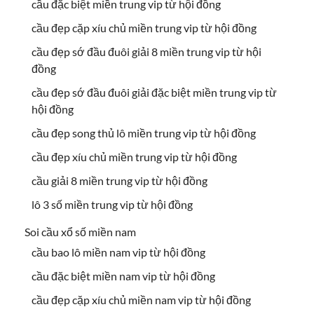
cầu đặc biệt miền trung vip từ hội đồng
cầu đẹp cặp xíu chủ miền trung vip từ hội đồng
cầu đẹp sớ đầu đuôi giải 8 miền trung vip từ hội
đồng
cầu đẹp sớ đầu đuôi giải đặc biệt miền trung vip từ
hội đồng
cầu đẹp song thủ lô miền trung vip từ hội đồng
cầu đẹp xíu chủ miền trung vip từ hội đồng
cầu giải 8 miền trung vip từ hội đồng
lô 3 số miền trung vip từ hội đồng
Soi cầu xổ số miền nam
cầu bao lô miền nam vip từ hội đồng
cầu đặc biệt miền nam vip từ hội đồng
cầu đẹp cặp xíu chủ miền nam vip từ hội đồng