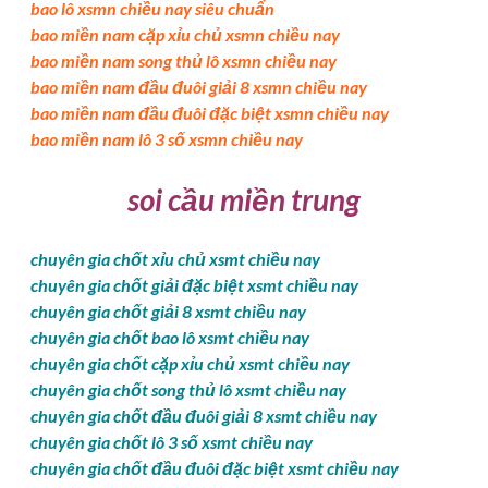
bao lô xsmn chiều nay siêu chuẩn
bao miền nam cặp xỉu chủ xsmn chiều nay
bao miền nam song thủ lô xsmn chiều nay
bao miền nam đầu đuôi giải 8 xsmn chiều nay
bao miền nam đầu đuôi đặc biệt xsmn chiều nay
bao miền nam lô 3 số xsmn chiều nay
soi cầu miền trung
chuyên gia chốt xỉu chủ xsmt chiều nay
chuyên gia chốt giải đặc biệt xsmt chiều nay
chuyên gia chốt giải 8 xsmt chiều nay
chuyên gia chốt bao lô xsmt chiều nay
chuyên gia chốt cặp xỉu chủ xsmt chiều nay
chuyên gia chốt song thủ lô xsmt chiều nay
chuyên gia chốt đầu đuôi giải 8 xsmt chiều nay
chuyên gia chốt lô 3 số xsmt chiều nay
chuyên gia chốt đầu đuôi đặc biệt xsmt chiều nay