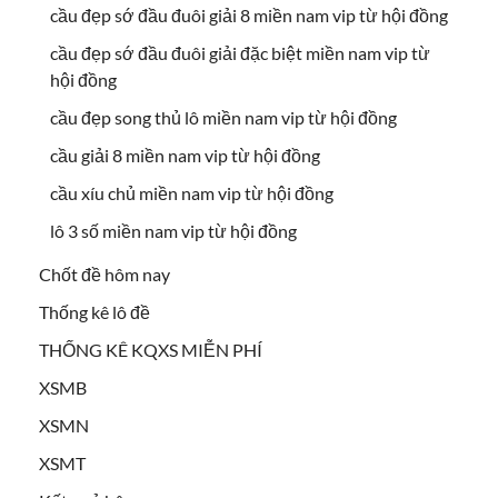
cầu đẹp sớ đầu đuôi giải 8 miền nam vip từ hội đồng
cầu đẹp sớ đầu đuôi giải đặc biệt miền nam vip từ
hội đồng
cầu đẹp song thủ lô miền nam vip từ hội đồng
cầu giải 8 miền nam vip từ hội đồng
cầu xíu chủ miền nam vip từ hội đồng
lô 3 số miền nam vip từ hội đồng
Chốt đề hôm nay
Thống kê lô đề
THỐNG KÊ KQXS MIỄN PHÍ
XSMB
XSMN
XSMT