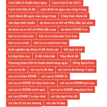
Cách bắt lô chuẩn theo ngày
Cách tính lô de 2021
Cách tính tiền lô đề
cách đánh lô ngày nào cũng trúng
Cách đánh đề ngày nào cũng trúng
Công thức đánh đề
cầu đẹp chốt chuẩn
du doan xo so Xổ số Miền Bắc dại phát
du doan xo so Xổ số Miền Bắc wap
du doan XSMB 3 so
ket xo so mien bac
ket xo so mien bac truc tiep
ket xo so xsmb
ket xo so xsmb truc tiep
kinh nghiệm dự đoán lô đề chính xác
kết quả xổ số
Lô đẹp hôm nay
lô đề miền bắc
Mẹo đánh đề
Phương pháp tính lô chuẩn đánh hàng ngày
Rồng Bạch Kim
soi cau lo de
soi cau lo de dep
soi cau lo de khung 3 ngay
soi cau lo kep XSMB
soi cau lo XSMB 3s
soi cau lo XSMB 16 nhay hom nay
soi cau lo XSMB hom nay
soi cau lo XSMB minh ngoc
soi cau lo XSMB rong bach kim
soi cau XSMB 1 lo duy nhat
soi cầu bạch thủ đề
soi cầu lô mn âm dương
soi cầu lô đẹp