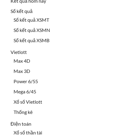
Kết quả hôm nay
Sổ kết quả
Sổ kết quả XSMT
Sổ kết quả XSMN
Sổ kết quả XSMB
Vietlott
Max 4D
Max 3D
Power 6/55
Mega 6/45
Xổ số Vietlott
Thống kê
Điện toán
Xổ số thần tài