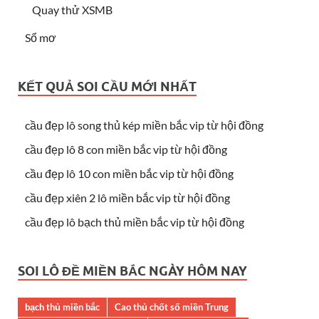
Quay thử XSMB
Sổ mơ
KẾT QUẢ SOI CẦU MỚI NHẤT
cầu đẹp lô song thủ kép miền bắc vip từ hội đồng
cầu đẹp lô 8 con miền bắc vip từ hội đồng
cầu đẹp lô 10 con miền bắc vip từ hội đồng
cầu đẹp xiên 2 lô miền bắc vip từ hội đồng
cầu đẹp lô bạch thủ miền bắc vip từ hội đồng
SOI LÔ ĐỀ MIỀN BẮC NGÀY HÔM NAY
bạch thủ miền bắc
Cao thủ chốt số miền Trung