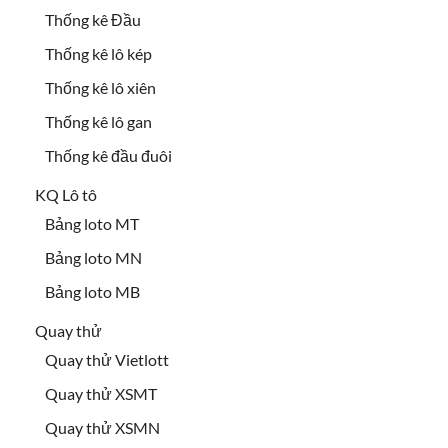
Thống kê Đầu
Thống kê lô kép
Thống kê lô xiên
Thống kê lô gan
Thống kê đầu đuôi
KQ Lô tô
Bảng loto MT
Bảng loto MN
Bảng loto MB
Quay thử
Quay thử Vietlott
Quay thử XSMT
Quay thử XSMN