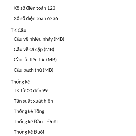
Xổ số điện toán 123
Xổ số điện toán 6×36
TK Cầu
Cầu về nhiều nháy (MB)
Cầu về cả cặp (MB)
Cầu lật liên tục (MB)
Cầu bạch thủ (MB)
Thống kê
TK từ 00 đến 99
Tần suất xuất hiện
Thống kê Tổng
Thống kê Đầu – Đuôi
Thống kê Đuôi