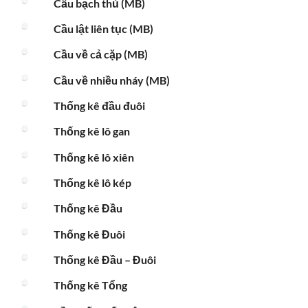
Cầu bạch thủ (MB)
Cầu lật liên tục (MB)
Cầu về cả cặp (MB)
Cầu về nhiều nháy (MB)
Thống kê đầu đuôi
Thống kê lô gan
Thống kê lô xiên
Thống kê lô kép
Thống kê Đầu
Thống kê Đuôi
Thống kê Đầu – Đuôi
Thống kê Tổng