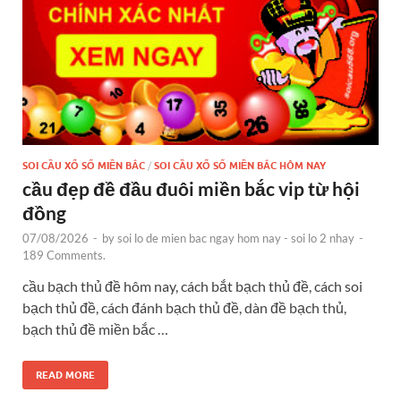
SOI CẦU XỔ SỐ MIỀN BẮC
/
SOI CẦU XỔ SỐ MIỀN BẮC HÔM NAY
cầu đẹp đề đầu đuôi miền bắc vip từ hội
đồng
07/08/2026
-
by
soi lo de mien bac ngay hom nay - soi lo 2 nhay
-
189 Comments.
cầu bạch thủ đề hôm nay, cách bắt bạch thủ đề, cách soi
bạch thủ đề, cách đánh bạch thủ đề, dàn đề bạch thủ,
bạch thủ đề miền bắc …
READ MORE