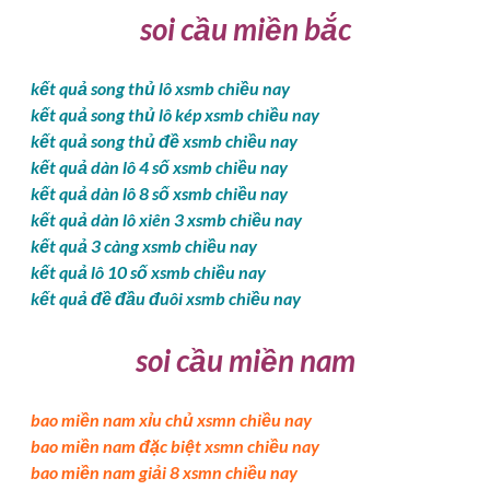
soi cầu miền bắc
kết quả song thủ lô xsmb chiều nay
kết quả song thủ lô kép xsmb chiều nay
kết quả song thủ đề xsmb chiều nay
kết quả dàn lô 4 số xsmb chiều nay
kết quả dàn lô 8 số xsmb chiều nay
kết quả dàn lô xiên 3 xsmb chiều nay
kết quả 3 càng xsmb chiều nay
kết quả lô 10 số xsmb chiều nay
kết quả đề đầu đuôi xsmb chiều nay
soi cầu miền nam
bao miền nam xỉu chủ xsmn chiều nay
bao miền nam đặc biệt xsmn chiều nay
bao miền nam giải 8 xsmn chiều nay