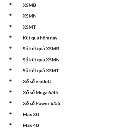
XSMB
XSMN
XSMT
Kết quả hôm nay
Sổ kết quả XSMB
Sổ kết quả XSMN
Sổ kết quả XSMT
Xổ số vietlott
Xổ số Mega 6/45
Xổ số Power 6/55
Max 3D
Max 4D