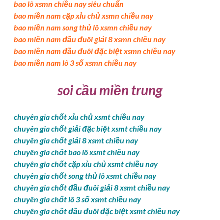
bao lô xsmn chiều nay siêu chuẩn
bao miền nam cặp xỉu chủ xsmn chiều nay
bao miền nam song thủ lô xsmn chiều nay
bao miền nam đầu đuôi giải 8 xsmn chiều nay
bao miền nam đầu đuôi đặc biệt xsmn chiều nay
bao miền nam lô 3 số xsmn chiều nay
soi cầu miền trung
chuyên gia chốt xỉu chủ xsmt chiều nay
chuyên gia chốt giải đặc biệt xsmt chiều nay
chuyên gia chốt giải 8 xsmt chiều nay
chuyên gia chốt bao lô xsmt chiều nay
chuyên gia chốt cặp xỉu chủ xsmt chiều nay
chuyên gia chốt song thủ lô xsmt chiều nay
chuyên gia chốt đầu đuôi giải 8 xsmt chiều nay
chuyên gia chốt lô 3 số xsmt chiều nay
chuyên gia chốt đầu đuôi đặc biệt xsmt chiều nay