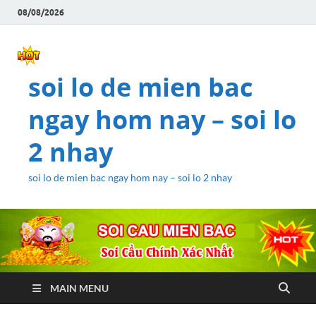
08/08/2026
soi lo de mien bac
ngay hom nay – soi lo
2 nhay
soi lo de mien bac ngay hom nay – soi lo 2 nhay
MAIN MENU