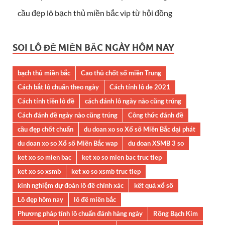
cầu đẹp lô bạch thủ miền bắc vip từ hội đồng
SOI LÔ ĐỀ MIỀN BẮC NGÀY HÔM NAY
bạch thủ miền bắc
Cao thủ chốt số miền Trung
Cách bắt lô chuẩn theo ngày
Cách tính lô de 2021
Cách tính tiền lô đề
cách đánh lô ngày nào cũng trúng
Cách đánh đề ngày nào cũng trúng
Công thức đánh đề
cầu đẹp chốt chuẩn
du doan xo so Xổ số Miền Bắc dại phát
du doan xo so Xổ số Miền Bắc wap
du doan XSMB 3 so
ket xo so mien bac
ket xo so mien bac truc tiep
ket xo so xsmb
ket xo so xsmb truc tiep
kinh nghiệm dự đoán lô đề chính xác
kết quả xổ số
Lô đẹp hôm nay
lô đề miền bắc
Phương pháp tính lô chuẩn đánh hàng ngày
Rồng Bạch Kim