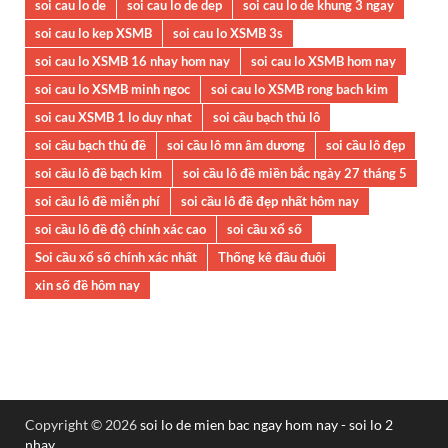
soi cau lo de
soi cau lo de dep
soi cau lo de khung 3 ngay
soi cau lo kep XSMB
soi cau lo XSMB 3s
soi cau lo XSMB 16 nhay hom nay
soi cau lo XSMB hom nay
soi cau lo XSMB minh ngoc
soi cau lo XSMB rong bach kim
soi cau XSMB 1 lo duy nhat
soi cầu bạch thủ lô
soi cầu bạch thủ đề
soi cầu lô mn âm dương
soi cầu lô đẹp
soi cầu lô đề bạch kim
soi cầu lô đề miền bắc ngày 27 tháng 5
soi cầu lô đề miễn phí
soi cầu lô đề đẹp nhất hôm nay
soi cầu lô đề độ chính xác cao
soi cầu xổ số
Soi cầu xổ số chính xác nhất
Thống kê đầu đuôi
xin số đề hôm nay
Copyright © 2026
soi lo de mien bac ngay hom nay - soi lo 2
nhay
.