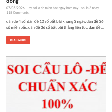
đồng
07/08/2026
-
by
soi lo de mien bac ngay hom nay - soi lo 2 nhay
-
115 Comments.
dàn de 4 số, dàn đề 10 số bất bại khung 3 ngày, dàn đề 36
số miền bắc, dàn đề 36 số bất bại thắng liên tục, dan đề …
READ MORE