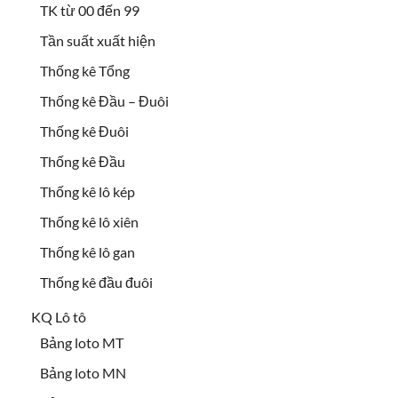
TK từ 00 đến 99
Tần suất xuất hiện
Thống kê Tổng
Thống kê Đầu – Đuôi
Thống kê Đuôi
Thống kê Đầu
Thống kê lô kép
Thống kê lô xiên
Thống kê lô gan
Thống kê đầu đuôi
KQ Lô tô
Bảng loto MT
Bảng loto MN