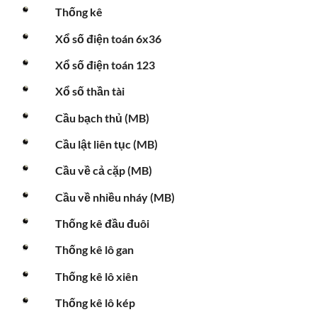
Thống kê
Xổ số điện toán 6x36
Xổ số điện toán 123
Xổ số thần tài
Cầu bạch thủ (MB)
Cầu lật liên tục (MB)
Cầu về cả cặp (MB)
Cầu về nhiều nháy (MB)
Thống kê đầu đuôi
Thống kê lô gan
Thống kê lô xiên
Thống kê lô kép