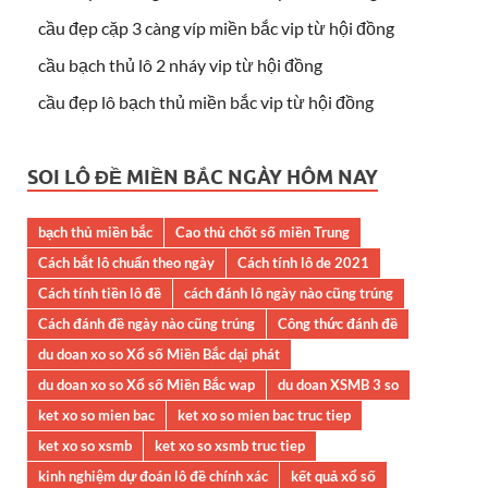
cầu đẹp cặp 3 càng víp miền bắc vip từ hội đồng
cầu bạch thủ lô 2 nháy vip từ hội đồng
cầu đẹp lô bạch thủ miền bắc vip từ hội đồng
SOI LÔ ĐỀ MIỀN BẮC NGÀY HÔM NAY
bạch thủ miền bắc
Cao thủ chốt số miền Trung
Cách bắt lô chuẩn theo ngày
Cách tính lô de 2021
Cách tính tiền lô đề
cách đánh lô ngày nào cũng trúng
Cách đánh đề ngày nào cũng trúng
Công thức đánh đề
du doan xo so Xổ số Miền Bắc dại phát
du doan xo so Xổ số Miền Bắc wap
du doan XSMB 3 so
ket xo so mien bac
ket xo so mien bac truc tiep
ket xo so xsmb
ket xo so xsmb truc tiep
kinh nghiệm dự đoán lô đề chính xác
kết quả xổ số