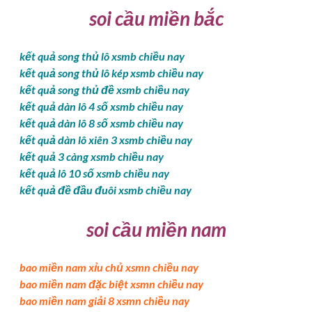
soi cầu miền bắc
kết quả song thủ lô xsmb chiều nay
kết quả song thủ lô kép xsmb chiều nay
kết quả song thủ đề xsmb chiều nay
kết quả dàn lô 4 số xsmb chiều nay
kết quả dàn lô 8 số xsmb chiều nay
kết quả dàn lô xiên 3 xsmb chiều nay
kết quả 3 càng xsmb chiều nay
kết quả lô 10 số xsmb chiều nay
kết quả đề đầu đuôi xsmb chiều nay
soi cầu miền nam
bao miền nam xỉu chủ xsmn chiều nay
bao miền nam đặc biệt xsmn chiều nay
bao miền nam giải 8 xsmn chiều nay