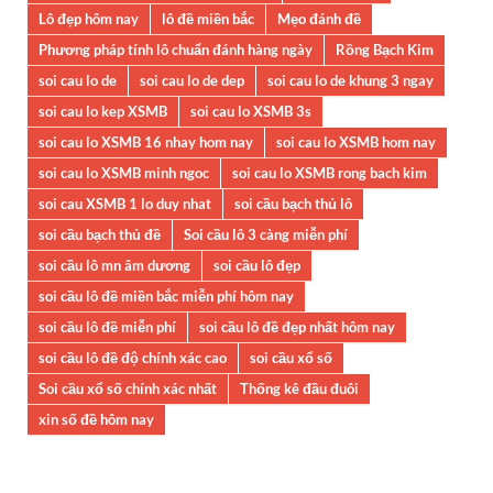
Lô đẹp hôm nay
lô đề miền bắc
Mẹo đánh đề
Phương pháp tính lô chuẩn đánh hàng ngày
Rồng Bạch Kim
soi cau lo de
soi cau lo de dep
soi cau lo de khung 3 ngay
soi cau lo kep XSMB
soi cau lo XSMB 3s
soi cau lo XSMB 16 nhay hom nay
soi cau lo XSMB hom nay
soi cau lo XSMB minh ngoc
soi cau lo XSMB rong bach kim
soi cau XSMB 1 lo duy nhat
soi cầu bạch thủ lô
soi cầu bạch thủ đề
Soi cầu lô 3 càng miễn phí
soi cầu lô mn âm dương
soi cầu lô đẹp
soi cầu lô đề miền bắc miễn phí hôm nay
soi cầu lô đề miễn phí
soi cầu lô đề đẹp nhất hôm nay
soi cầu lô đề độ chính xác cao
soi cầu xổ số
Soi cầu xổ số chính xác nhất
Thống kê đầu đuôi
xin số đề hôm nay