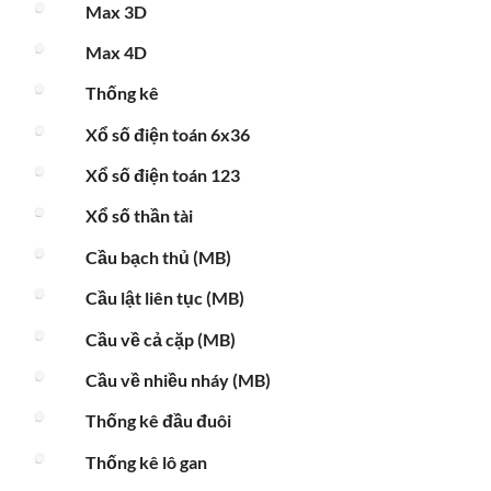
Max 3D
Max 4D
Thống kê
Xổ số điện toán 6x36
Xổ số điện toán 123
Xổ số thần tài
Cầu bạch thủ (MB)
Cầu lật liên tục (MB)
Cầu về cả cặp (MB)
Cầu về nhiều nháy (MB)
Thống kê đầu đuôi
Thống kê lô gan