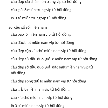
cầu đẹp xíu chủ miền trung vip từ hội đồng
cầu giải 8 miền trung vip từ hội đồng
lô 3 số miền trung vip từ hội đồng
Soi cầu xổ số miền nam
cầu bao lô miền nam vip từ hội đồng
cầu đặc biệt miền nam vip từ hội đồng
cầu đẹp cặp xíu chủ miền nam vip từ hội đồng
cầu đẹp sớ đầu đuôi giải 8 miền nam vip từ hội đồng
cầu đẹp sớ đầu đuôi giải đặc biệt miền nam vip từ
hội đồng
cầu đẹp song thủ lô miền nam vip từ hội đồng
cầu giải 8 miền nam vip từ hội đồng
cầu xíu chủ miền nam vip từ hội đồng
lô 3 số miền nam vip từ hội đồng