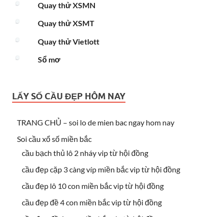
Quay thử XSMN
Quay thử XSMT
Quay thử Vietlott
Sổ mơ
LẤY SỐ CẦU ĐẸP HÔM NAY
TRANG CHỦ – soi lo de mien bac ngay hom nay
Soi cầu xổ số miền bắc
cầu bạch thủ lô 2 nháy vip từ hội đồng
cầu đẹp cặp 3 càng víp miền bắc vip từ hội đồng
cầu đẹp lô 10 con miền bắc vip từ hội đồng
cầu đẹp đề 4 con miền bắc vip từ hội đồng