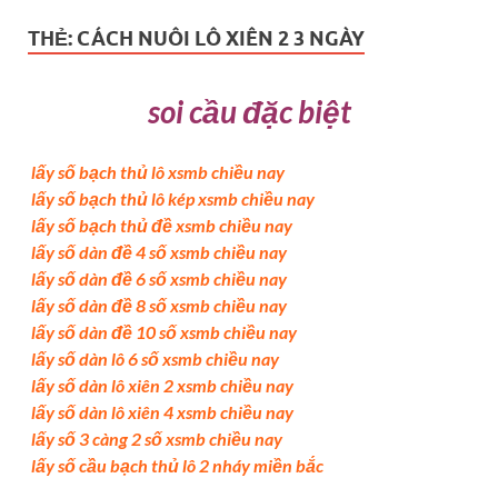
THẺ:
CÁCH NUÔI LÔ XIÊN 2 3 NGÀY
soi cầu đặc biệt
lấy số bạch thủ lô xsmb chiều nay
lấy số bạch thủ lô kép xsmb chiều nay
lấy số bạch thủ đề xsmb chiều nay
lấy số dàn đề 4 số xsmb chiều nay
lấy số dàn đề 6 số xsmb chiều nay
lấy số dàn đề 8 số xsmb chiều nay
lấy số dàn đề 10 số xsmb chiều nay
lấy số dàn lô 6 số xsmb chiều nay
lấy số dàn lô xiên 2 xsmb chiều nay
lấy số dàn lô xiên 4 xsmb chiều nay
lấy số 3 càng 2 số xsmb chiều nay
lấy số cầu bạch thủ lô 2 nháy miền bắc