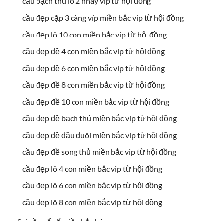
cầu bạch thủ lô 2 nháy vip từ hội đồng
cầu đẹp cặp 3 càng víp miền bắc vip từ hội đồng
cầu đẹp lô 10 con miền bắc vip từ hội đồng
cầu đẹp đề 4 con miền bắc vip từ hội đồng
cầu đẹp đề 6 con miền bắc vip từ hội đồng
cầu đẹp đề 8 con miền bắc vip từ hội đồng
cầu đẹp đề 10 con miền bắc vip từ hội đồng
cầu đẹp đề bạch thủ miền bắc vip từ hội đồng
cầu đẹp đề đầu đuôi miền bắc vip từ hội đồng
cầu đẹp đề song thủ miền bắc vip từ hội đồng
cầu đẹp lô 4 con miền bắc vip từ hội đồng
cầu đẹp lô 6 con miền bắc vip từ hội đồng
cầu đẹp lô 8 con miền bắc vip từ hội đồng