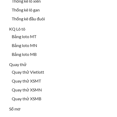
Thống kê lô xiên
Thống kê lô gan
Thống kê đầu đuôi
KQ Lô tô
Bảng loto MT
Bảng loto MN
Bảng loto MB
Quay thử
Quay thử Vietlott
Quay thử XSMT
Quay thử XSMN
Quay thử XSMB
Sổ mơ