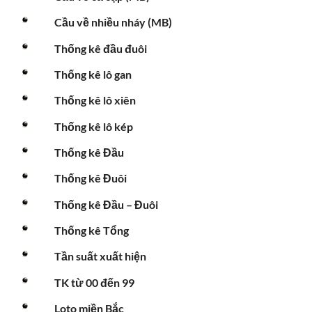
Cầu về nhiều nháy (MB)
Thống kê đầu đuôi
Thống kê lô gan
Thống kê lô xiên
Thống kê lô kép
Thống kê Đầu
Thống kê Đuôi
Thống kê Đầu – Đuôi
Thống kê Tổng
Tần suất xuất hiện
TK từ 00 đến 99
Loto miền Bắc