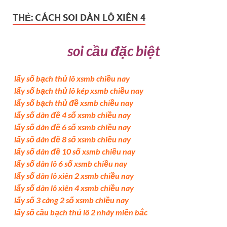
THẺ:
CÁCH SOI DÀN LÔ XIÊN 4
soi cầu đặc biệt
lấy số bạch thủ lô xsmb chiều nay
lấy số bạch thủ lô kép xsmb chiều nay
lấy số bạch thủ đề xsmb chiều nay
lấy số dàn đề 4 số xsmb chiều nay
lấy số dàn đề 6 số xsmb chiều nay
lấy số dàn đề 8 số xsmb chiều nay
lấy số dàn đề 10 số xsmb chiều nay
lấy số dàn lô 6 số xsmb chiều nay
lấy số dàn lô xiên 2 xsmb chiều nay
lấy số dàn lô xiên 4 xsmb chiều nay
lấy số 3 càng 2 số xsmb chiều nay
lấy số cầu bạch thủ lô 2 nháy miền bắc