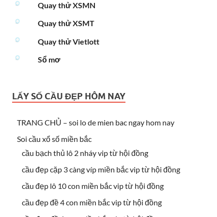
Quay thử XSMN
Quay thử XSMT
Quay thử Vietlott
Sổ mơ
LẤY SỐ CẦU ĐẸP HÔM NAY
TRANG CHỦ – soi lo de mien bac ngay hom nay
Soi cầu xổ số miền bắc
cầu bạch thủ lô 2 nháy vip từ hội đồng
cầu đẹp cặp 3 càng víp miền bắc vip từ hội đồng
cầu đẹp lô 10 con miền bắc vip từ hội đồng
cầu đẹp đề 4 con miền bắc vip từ hội đồng