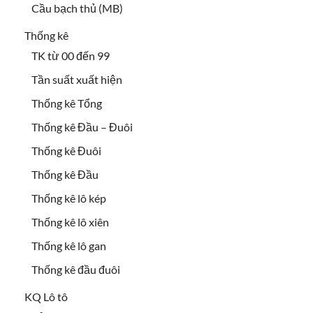
Cầu bạch thủ (MB)
Thống kê
TK từ 00 đến 99
Tần suất xuất hiện
Thống kê Tổng
Thống kê Đầu – Đuôi
Thống kê Đuôi
Thống kê Đầu
Thống kê lô kép
Thống kê lô xiên
Thống kê lô gan
Thống kê đầu đuôi
KQ Lô tô