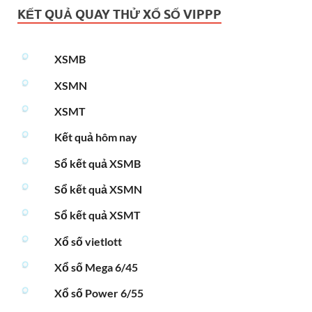
KẾT QUẢ QUAY THỬ XỔ SỐ VIPPP
XSMB
XSMN
XSMT
Kết quả hôm nay
Sổ kết quả XSMB
Sổ kết quả XSMN
Sổ kết quả XSMT
Xổ số vietlott
Xổ số Mega 6/45
Xổ số Power 6/55