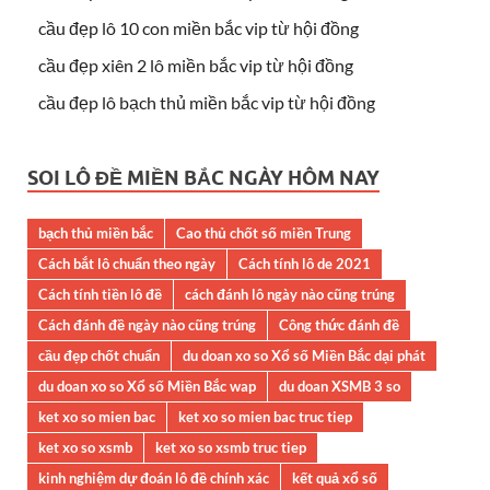
cầu đẹp lô 10 con miền bắc vip từ hội đồng
cầu đẹp xiên 2 lô miền bắc vip từ hội đồng
cầu đẹp lô bạch thủ miền bắc vip từ hội đồng
SOI LÔ ĐỀ MIỀN BẮC NGÀY HÔM NAY
bạch thủ miền bắc
Cao thủ chốt số miền Trung
Cách bắt lô chuẩn theo ngày
Cách tính lô de 2021
Cách tính tiền lô đề
cách đánh lô ngày nào cũng trúng
Cách đánh đề ngày nào cũng trúng
Công thức đánh đề
cầu đẹp chốt chuẩn
du doan xo so Xổ số Miền Bắc dại phát
du doan xo so Xổ số Miền Bắc wap
du doan XSMB 3 so
ket xo so mien bac
ket xo so mien bac truc tiep
ket xo so xsmb
ket xo so xsmb truc tiep
kinh nghiệm dự đoán lô đề chính xác
kết quả xổ số