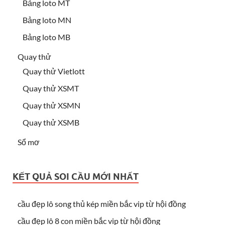
Bảng loto MT
Bảng loto MN
Bảng loto MB
Quay thử
Quay thử Vietlott
Quay thử XSMT
Quay thử XSMN
Quay thử XSMB
Sổ mơ
KẾT QUẢ SOI CẦU MỚI NHẤT
cầu đẹp lô song thủ kép miền bắc vip từ hội đồng
cầu đẹp lô 8 con miền bắc vip từ hội đồng