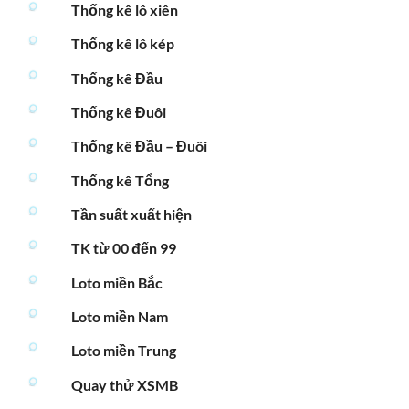
Thống kê lô xiên
Thống kê lô kép
Thống kê Đầu
Thống kê Đuôi
Thống kê Đầu – Đuôi
Thống kê Tổng
Tần suất xuất hiện
TK từ 00 đến 99
Loto miền Bắc
Loto miền Nam
Loto miền Trung
Quay thử XSMB