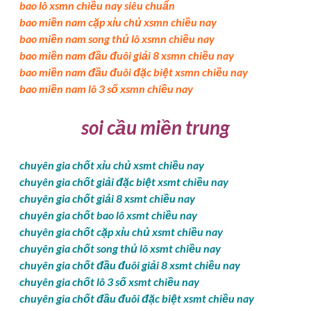
bao lô xsmn chiều nay siêu chuẩn
bao miền nam cặp xỉu chủ xsmn chiều nay
bao miền nam song thủ lô xsmn chiều nay
bao miền nam đầu đuôi giải 8 xsmn chiều nay
bao miền nam đầu đuôi đặc biệt xsmn chiều nay
bao miền nam lô 3 số xsmn chiều nay
soi cầu miền trung
chuyên gia chốt xỉu chủ xsmt chiều nay
chuyên gia chốt giải đặc biệt xsmt chiều nay
chuyên gia chốt giải 8 xsmt chiều nay
chuyên gia chốt bao lô xsmt chiều nay
chuyên gia chốt cặp xỉu chủ xsmt chiều nay
chuyên gia chốt song thủ lô xsmt chiều nay
chuyên gia chốt đầu đuôi giải 8 xsmt chiều nay
chuyên gia chốt lô 3 số xsmt chiều nay
chuyên gia chốt đầu đuôi đặc biệt xsmt chiều nay