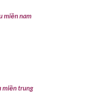
ầu miền nam
u miền trung