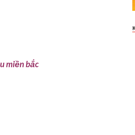
ầu miền bắc