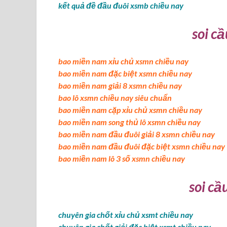
kết quả đề đầu đuôi xsmb chiều nay
soi c
bao miền nam xỉu chủ xsmn chiều nay
bao miền nam đặc biệt xsmn chiều nay
bao miền nam giải 8 xsmn chiều nay
bao lô xsmn chiều nay siêu chuẩn
bao miền nam cặp xỉu chủ xsmn chiều nay
bao miền nam song thủ lô xsmn chiều nay
bao miền nam đầu đuôi giải 8 xsmn chiều nay
bao miền nam đầu đuôi đặc biệt xsmn chiều nay
bao miền nam lô 3 số xsmn chiều nay
soi cầ
chuyên gia chốt xỉu chủ xsmt chiều nay
chuyên gia chốt giải đặc biệt xsmt chiều nay