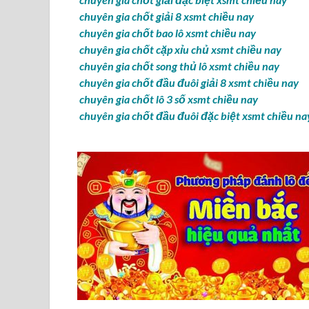
chuyên gia chốt giải 8 xsmt chiều nay
chuyên gia chốt bao lô xsmt chiều nay
chuyên gia chốt cặp xỉu chủ xsmt chiều nay
chuyên gia chốt song thủ lô xsmt chiều nay
chuyên gia chốt đầu đuôi giải 8 xsmt chiều nay
chuyên gia chốt lô 3 số xsmt chiều nay
chuyên gia chốt đầu đuôi đặc biệt xsmt chiều na