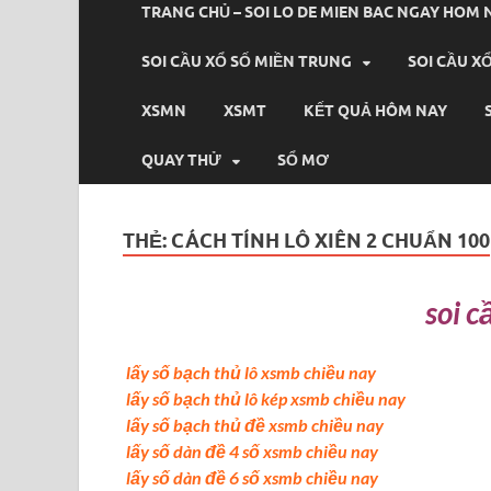
TRANG CHỦ – SOI LO DE MIEN BAC NGAY HOM 
SOI CẦU XỔ SỐ MIỀN TRUNG
SOI CẦU X
XSMN
XSMT
KẾT QUẢ HÔM NAY
QUAY THỬ
SỔ MƠ
THẺ:
CÁCH TÍNH LÔ XIÊN 2 CHUẨN 100
soi c
lấy số bạch thủ lô xsmb chiều nay
lấy số bạch thủ lô kép xsmb chiều nay
lấy số bạch thủ đề xsmb chiều nay
lấy số dàn đề 4 số xsmb chiều nay
lấy số dàn đề 6 số xsmb chiều nay