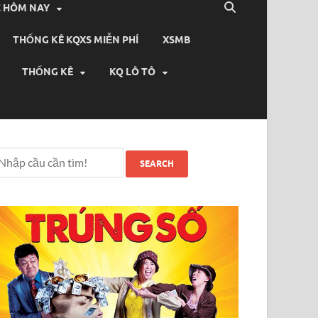
C HÔM NAY
THỐNG KÊ KQXS MIỄN PHÍ
XSMB
THỐNG KÊ
KQ LÔ TÔ
SEARCH