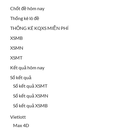
Chốt đề hôm nay
Thống kê lô đề
THỐNG KÊ KQXS MIỄN PHÍ
XSMB
XSMN
XSMT
Kết quả hôm nay
Sổ kết quả
Sổ kết quả XSMT
Sổ kết quả XSMN
Sổ kết quả XSMB
Vietlott
Max 4D