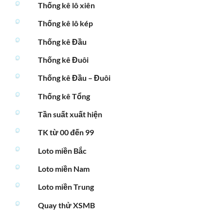
Thống kê lô xiên
Thống kê lô kép
Thống kê Đầu
Thống kê Đuôi
Thống kê Đầu – Đuôi
Thống kê Tổng
Tần suất xuất hiện
TK từ 00 đến 99
Loto miền Bắc
Loto miền Nam
Loto miền Trung
Quay thử XSMB