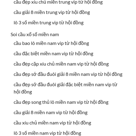
cầu đẹp xíu chủ miền trung vip từ hội đồng
cầu giải 8 miền trung vip từ hội đồng
lô 3 số miền trung vip từ hội đồng
Soi cầu xổ số miền nam
cầu bao lô miền nam vip từ hội đồng
cầu đặc biệt miền nam vip từ hội đồng
cầu đẹp cặp xíu chủ miền nam vip từ hội đồng
cầu đẹp sớ đầu đuôi giải 8 miền nam vip từ hội đồng
cầu đẹp sớ đầu đuôi giải đặc biệt miền nam vip từ
hội đồng
cầu đẹp song thủ lô miền nam vip từ hội đồng
cầu giải 8 miền nam vip từ hội đồng
cầu xíu chủ miền nam vip từ hội đồng
lô 3 số miền nam vip từ hội đồng