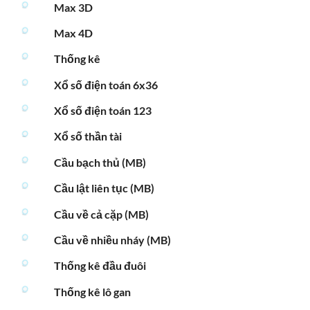
Max 3D
Max 4D
Thống kê
Xổ số điện toán 6x36
Xổ số điện toán 123
Xổ số thần tài
Cầu bạch thủ (MB)
Cầu lật liên tục (MB)
Cầu về cả cặp (MB)
Cầu về nhiều nháy (MB)
Thống kê đầu đuôi
Thống kê lô gan