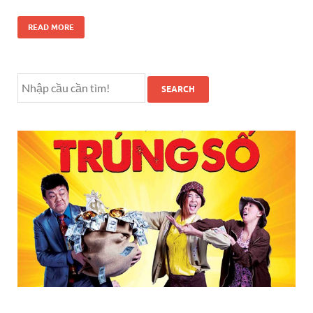
READ MORE
SEARCH