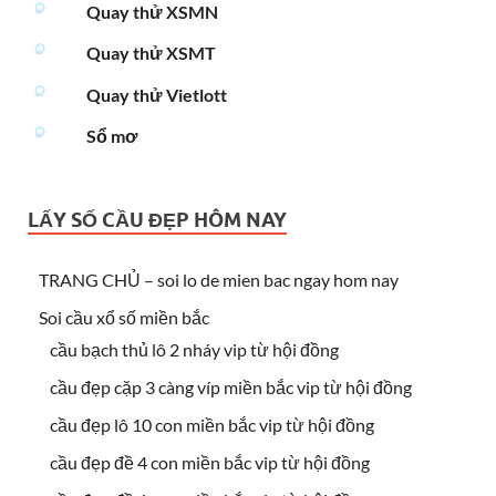
Quay thử XSMN
Quay thử XSMT
Quay thử Vietlott
Sổ mơ
LẤY SỐ CẦU ĐẸP HÔM NAY
TRANG CHỦ – soi lo de mien bac ngay hom nay
Soi cầu xổ số miền bắc
cầu bạch thủ lô 2 nháy vip từ hội đồng
cầu đẹp cặp 3 càng víp miền bắc vip từ hội đồng
cầu đẹp lô 10 con miền bắc vip từ hội đồng
cầu đẹp đề 4 con miền bắc vip từ hội đồng