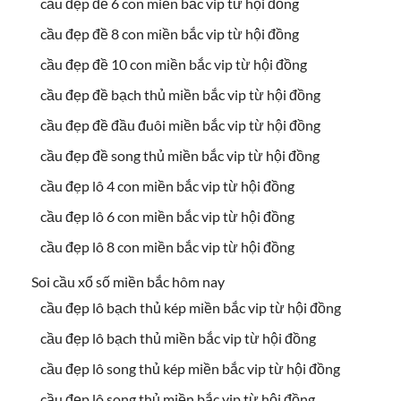
cầu đẹp đề 6 con miền bắc vip từ hội đồng
cầu đẹp đề 8 con miền bắc vip từ hội đồng
cầu đẹp đề 10 con miền bắc vip từ hội đồng
cầu đẹp đề bạch thủ miền bắc vip từ hội đồng
cầu đẹp đề đầu đuôi miền bắc vip từ hội đồng
cầu đẹp đề song thủ miền bắc vip từ hội đồng
cầu đẹp lô 4 con miền bắc vip từ hội đồng
cầu đẹp lô 6 con miền bắc vip từ hội đồng
cầu đẹp lô 8 con miền bắc vip từ hội đồng
Soi cầu xổ số miền bắc hôm nay
cầu đẹp lô bạch thủ kép miền bắc vip từ hội đồng
cầu đẹp lô bạch thủ miền bắc vip từ hội đồng
cầu đẹp lô song thủ kép miền bắc vip từ hội đồng
cầu đẹp lô song thủ miền bắc vip từ hội đồng