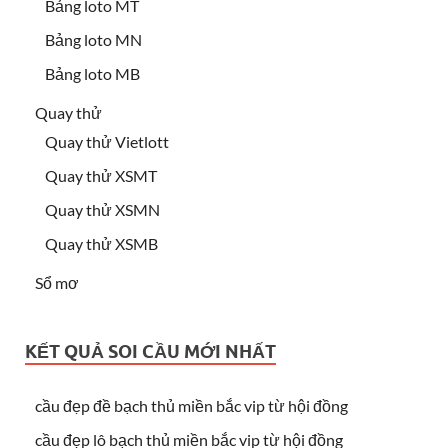
Bảng loto MT
Bảng loto MN
Bảng loto MB
Quay thử
Quay thử Vietlott
Quay thử XSMT
Quay thử XSMN
Quay thử XSMB
Sổ mơ
KẾT QUẢ SOI CẦU MỚI NHẤT
cầu đẹp đề bạch thủ miền bắc vip từ hội đồng
cầu đẹp lô bạch thủ miền bắc vip từ hội đồng