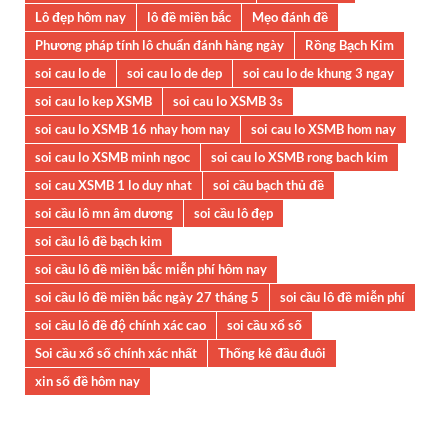
Lô đẹp hôm nay
lô đề miền bắc
Mẹo đánh đề
Phương pháp tính lô chuẩn đánh hàng ngày
Rồng Bạch Kim
soi cau lo de
soi cau lo de dep
soi cau lo de khung 3 ngay
soi cau lo kep XSMB
soi cau lo XSMB 3s
soi cau lo XSMB 16 nhay hom nay
soi cau lo XSMB hom nay
soi cau lo XSMB minh ngoc
soi cau lo XSMB rong bach kim
soi cau XSMB 1 lo duy nhat
soi cầu bạch thủ đề
soi cầu lô mn âm dương
soi cầu lô đẹp
soi cầu lô đề bạch kim
soi cầu lô đề miền bắc miễn phí hôm nay
soi cầu lô đề miền bắc ngày 27 tháng 5
soi cầu lô đề miễn phí
soi cầu lô đề độ chính xác cao
soi cầu xổ số
Soi cầu xổ số chính xác nhất
Thống kê đầu đuôi
xin số đề hôm nay