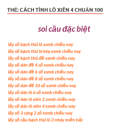
THẺ:
CÁCH TÍNH LÔ XIÊN 4 CHUẨN 100
soi cầu đặc biệt
lấy số bạch thủ lô xsmb chiều nay
lấy số bạch thủ lô kép xsmb chiều nay
lấy số bạch thủ đề xsmb chiều nay
lấy số dàn đề 4 số xsmb chiều nay
lấy số dàn đề 6 số xsmb chiều nay
lấy số dàn đề 8 số xsmb chiều nay
lấy số dàn đề 10 số xsmb chiều nay
lấy số dàn lô 6 số xsmb chiều nay
lấy số dàn lô xiên 2 xsmb chiều nay
lấy số dàn lô xiên 4 xsmb chiều nay
lấy số 3 càng 2 số xsmb chiều nay
lấy số cầu bạch thủ lô 2 nháy miền bắc