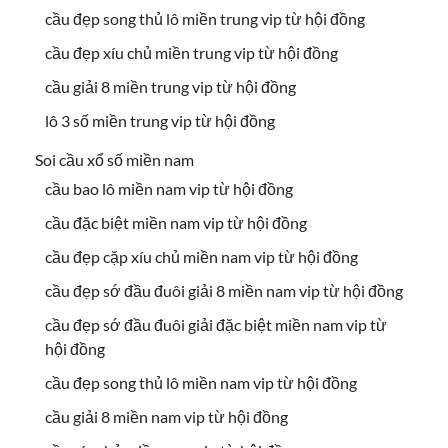
cầu đẹp song thủ lô miền trung vip từ hội đồng
cầu đẹp xíu chủ miền trung vip từ hội đồng
cầu giải 8 miền trung vip từ hội đồng
lô 3 số miền trung vip từ hội đồng
Soi cầu xổ số miền nam
cầu bao lô miền nam vip từ hội đồng
cầu đặc biệt miền nam vip từ hội đồng
cầu đẹp cặp xíu chủ miền nam vip từ hội đồng
cầu đẹp sớ đầu đuôi giải 8 miền nam vip từ hội đồng
cầu đẹp sớ đầu đuôi giải đặc biệt miền nam vip từ
hội đồng
cầu đẹp song thủ lô miền nam vip từ hội đồng
cầu giải 8 miền nam vip từ hội đồng