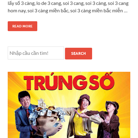
lấy số 3 càng, lo de 3 cang, soi 3 cang, soi 3 càng, soi 3 cang
hom nay, soi 3 càng miền bắc, soi 3 càng miền bắc miễn …
READ MORE
SEARCH