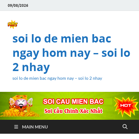
09/08/2026
soi lo de mien bac
ngay hom nay – soi lo
2 nhay
soi lo de mien bac ngay hom nay – soi lo 2 nhay
MAIN MENU