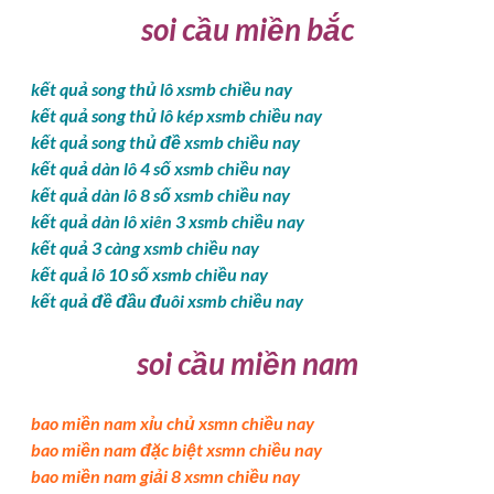
soi cầu miền bắc
kết quả song thủ lô xsmb chiều nay
kết quả song thủ lô kép xsmb chiều nay
kết quả song thủ đề xsmb chiều nay
kết quả dàn lô 4 số xsmb chiều nay
kết quả dàn lô 8 số xsmb chiều nay
kết quả dàn lô xiên 3 xsmb chiều nay
kết quả 3 càng xsmb chiều nay
kết quả lô 10 số xsmb chiều nay
kết quả đề đầu đuôi xsmb chiều nay
soi cầu miền nam
bao miền nam xỉu chủ xsmn chiều nay
bao miền nam đặc biệt xsmn chiều nay
bao miền nam giải 8 xsmn chiều nay