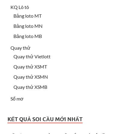
KQ Lô tô
Bảng loto MT
Bảng loto MN
Bảng loto MB
Quay thử
Quay thử Vietlott
Quay thử XSMT
Quay thử XSMN
Quay thử XSMB
Sổ mơ
KẾT QUẢ SOI CẦU MỚI NHẤT