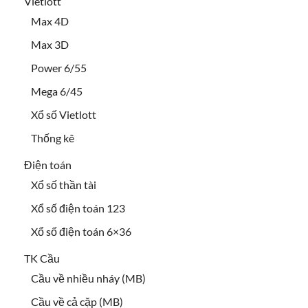
Vietlott
Max 4D
Max 3D
Power 6/55
Mega 6/45
Xổ số Vietlott
Thống kê
Điện toán
Xổ số thần tài
Xổ số điện toán 123
Xổ số điện toán 6×36
TK Cầu
Cầu về nhiều nháy (MB)
Cầu về cả cặp (MB)