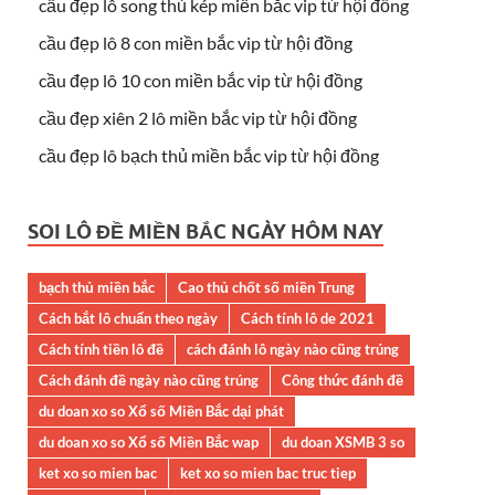
cầu đẹp lô song thủ kép miền bắc vip từ hội đồng
cầu đẹp lô 8 con miền bắc vip từ hội đồng
cầu đẹp lô 10 con miền bắc vip từ hội đồng
cầu đẹp xiên 2 lô miền bắc vip từ hội đồng
cầu đẹp lô bạch thủ miền bắc vip từ hội đồng
SOI LÔ ĐỀ MIỀN BẮC NGÀY HÔM NAY
bạch thủ miền bắc
Cao thủ chốt số miền Trung
Cách bắt lô chuẩn theo ngày
Cách tính lô de 2021
Cách tính tiền lô đề
cách đánh lô ngày nào cũng trúng
Cách đánh đề ngày nào cũng trúng
Công thức đánh đề
du doan xo so Xổ số Miền Bắc dại phát
du doan xo so Xổ số Miền Bắc wap
du doan XSMB 3 so
ket xo so mien bac
ket xo so mien bac truc tiep