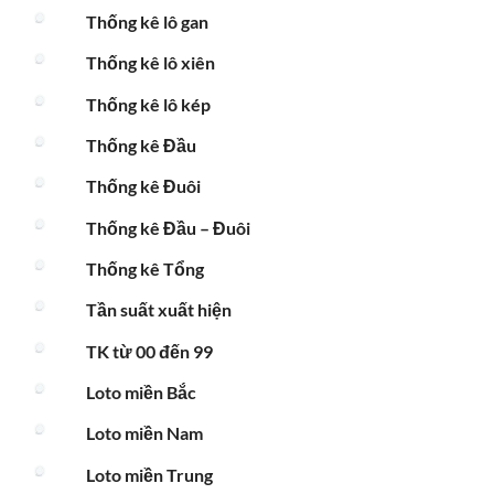
Thống kê lô gan
Thống kê lô xiên
Thống kê lô kép
Thống kê Đầu
Thống kê Đuôi
Thống kê Đầu – Đuôi
Thống kê Tổng
Tần suất xuất hiện
TK từ 00 đến 99
Loto miền Bắc
Loto miền Nam
Loto miền Trung