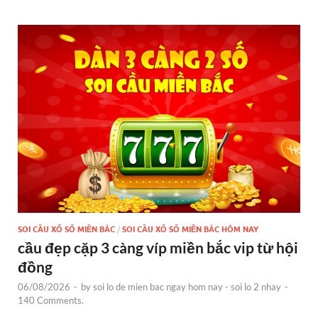
SOI CẦU XỔ SỐ MIỀN BẮC
/
SOI CẦU XỔ SỐ MIỀN BẮC HÔM NAY
cầu đẹp cặp 3 càng víp miền bắc vip từ hội
đồng
06/08/2026
-
by
soi lo de mien bac ngay hom nay - soi lo 2 nhay
-
140 Comments.