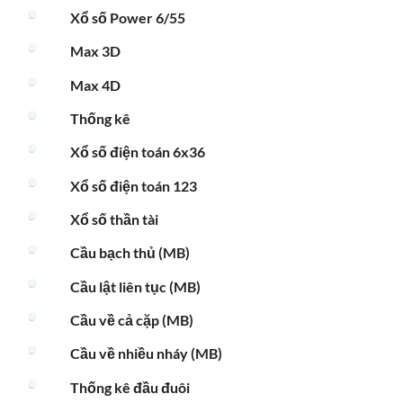
Xổ số Power 6/55
Max 3D
Max 4D
Thống kê
Xổ số điện toán 6x36
Xổ số điện toán 123
Xổ số thần tài
Cầu bạch thủ (MB)
Cầu lật liên tục (MB)
Cầu về cả cặp (MB)
Cầu về nhiều nháy (MB)
Thống kê đầu đuôi