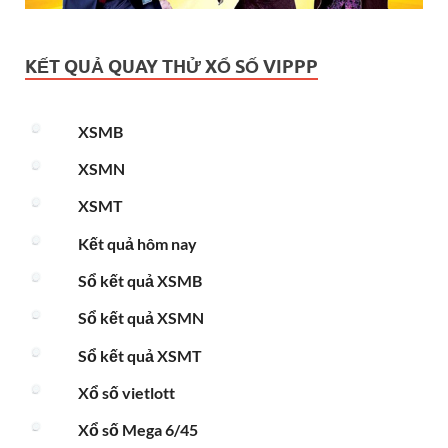
KẾT QUẢ QUAY THỬ XỔ SỐ VIPPP
XSMB
XSMN
XSMT
Kết quả hôm nay
Sổ kết quả XSMB
Sổ kết quả XSMN
Sổ kết quả XSMT
Xổ số vietlott
Xổ số Mega 6/45