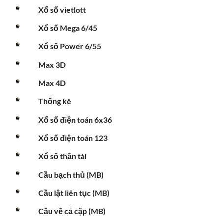
Xổ số vietlott
Xổ số Mega 6/45
Xổ số Power 6/55
Max 3D
Max 4D
Thống kê
Xổ số điện toán 6x36
Xổ số điện toán 123
Xổ số thần tài
Cầu bạch thủ (MB)
Cầu lật liên tục (MB)
Cầu về cả cặp (MB)