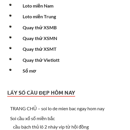
Loto miền Nam
Loto miền Trung
Quay thử XSMB
Quay thử XSMN
Quay thử XSMT
Quay thử Vietlott
Sổ mơ
LẤY SỐ CẦU ĐẸP HÔM NAY
TRANG CHỦ – soi lo de mien bac ngay hom nay
Soi cầu xổ số miền bắc
cầu bạch thủ lô 2 nháy vip từ hội đồng