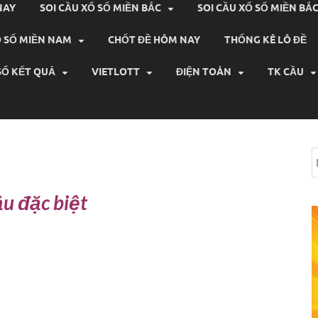
NAY
SOI CẦU XỔ SỐ MIỀN BẮC
SOI CẦU XỔ SỐ MIỀN BẮ
Ổ SỐ MIỀN NAM
CHỐT ĐỀ HÔM NAY
THỐNG KÊ LÔ ĐỀ
SỔ KẾT QUẢ
VIETLOTT
ĐIỆN TOÁN
TK CẦU
ầu đặc biệt