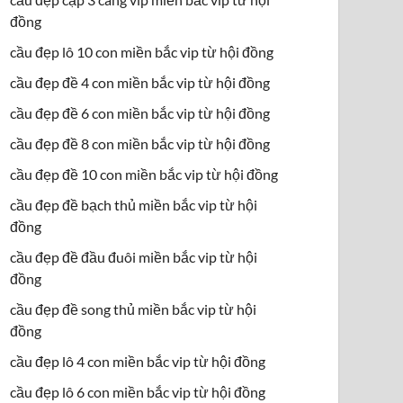
đồng
cầu đẹp lô 10 con miền bắc vip từ hội đồng
cầu đẹp đề 4 con miền bắc vip từ hội đồng
cầu đẹp đề 6 con miền bắc vip từ hội đồng
cầu đẹp đề 8 con miền bắc vip từ hội đồng
cầu đẹp đề 10 con miền bắc vip từ hội đồng
cầu đẹp đề bạch thủ miền bắc vip từ hội
đồng
cầu đẹp đề đầu đuôi miền bắc vip từ hội
đồng
cầu đẹp đề song thủ miền bắc vip từ hội
đồng
cầu đẹp lô 4 con miền bắc vip từ hội đồng
cầu đẹp lô 6 con miền bắc vip từ hội đồng