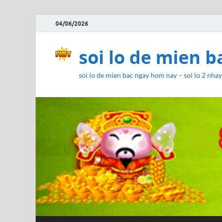
04/06/2026
soi lo de mien b
soi lo de mien bac ngay hom nay – soi lo 2 nhay