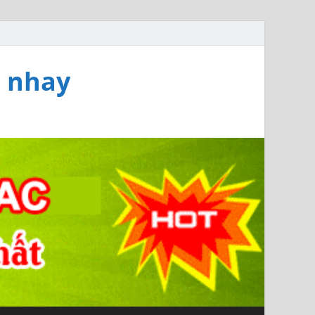
2 nhay