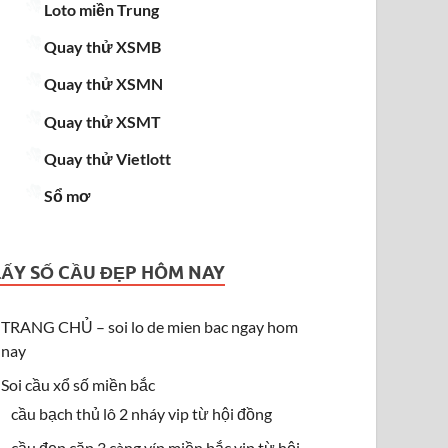
Loto miền Trung
Quay thử XSMB
Quay thử XSMN
Quay thử XSMT
Quay thử Vietlott
Sổ mơ
LẤY SỐ CẦU ĐẸP HÔM NAY
TRANG CHỦ – soi lo de mien bac ngay hom
nay
Soi cầu xổ số miền bắc
cầu bạch thủ lô 2 nháy vip từ hội đồng
cầu đẹp cặp 3 càng víp miền bắc vip từ hội