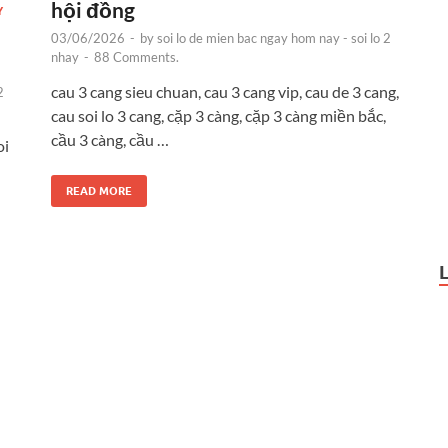
hội đồng
Y
03/06/2026
-
by
soi lo de mien bac ngay hom nay - soi lo 2
nhay
-
88 Comments.
cau 3 cang sieu chuan, cau 3 cang vip, cau de 3 cang,
2
cau soi lo 3 cang, cặp 3 càng, cặp 3 càng miền bắc,
cầu 3 càng, cầu …
oi
READ MORE