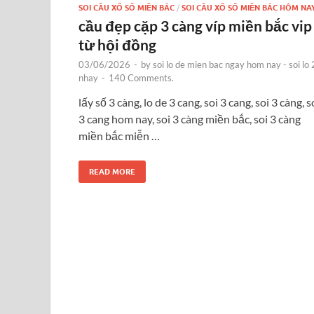
SOI CẦU XỔ SỐ MIỀN BẮC
/
SOI CẦU XỔ SỐ MIỀN BẮC HÔM NA
cầu đẹp cặp 3 càng víp miền bắc vip
từ hội đồng
03/06/2026
-
by
soi lo de mien bac ngay hom nay - soi lo 
nhay
-
140 Comments.
lấy số 3 càng, lo de 3 cang, soi 3 cang, soi 3 càng, s
3 cang hom nay, soi 3 càng miền bắc, soi 3 càng
miền bắc miễn …
READ MORE