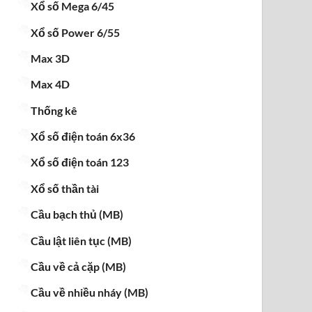
Xổ số Mega 6/45
Xổ số Power 6/55
Max 3D
Max 4D
Thống kê
Xổ số điện toán 6x36
Xổ số điện toán 123
Xổ số thần tài
Cầu bạch thủ (MB)
Cầu lật liên tục (MB)
Cầu về cả cặp (MB)
Cầu về nhiều nháy (MB)