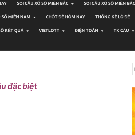
NAY
SOI CẦU XỔ SỐ MIỀN BẮC
SOI CẦU XỔ SỐ MIỀN BẮ
Ổ SỐ MIỀN NAM
CHỐT ĐỀ HÔM NAY
THỐNG KÊ LÔ ĐỀ
SỔ KẾT QUẢ
VIETLOTT
ĐIỆN TOÁN
TK CẦU
ầu đặc biệt