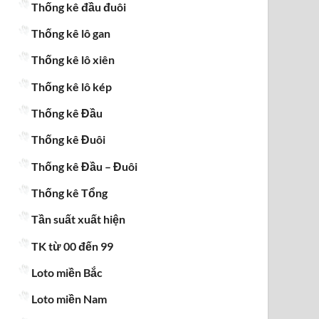
Thống kê đầu đuôi
Thống kê lô gan
Thống kê lô xiên
Thống kê lô kép
Thống kê Đầu
Thống kê Đuôi
Thống kê Đầu – Đuôi
Thống kê Tổng
Tần suất xuất hiện
TK từ 00 đến 99
Loto miền Bắc
Loto miền Nam