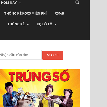
C HÔM NAY
THỐNG KÊ KQXS MIỄN PHÍ
XSMB
THỐNG KÊ
KQ LÔ TÔ
SEARCH