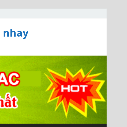
2 nhay