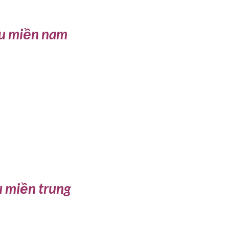
ầu miền nam
u miền trung